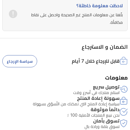
لاحظت معلومة خاطئة؟
يستقر
بلّغنا عن معلومات المنتج غير الصحيحة واحصل على نقاط
العطر
مكافأة.
على
قاعدة
دافئة
الضمان و الاسترجاع
ومخملية
من
قابل للإرجاع خلال 7 أيام
سياسة الإرجاع
خشب
الأرز
معلومات
والكشمير
توصيل سريع
استلم منتجك في أسرع وقت
والفانيلا
سهولة إعادة المنتج
الحلوة،
سياسة إعادة المنتج التي تمكنك من التّسوّق بسهولة
دائماً موثوقة
مما
نحن نبيع المنتجات الأصلية 100 ٪
يضمن
تسوق بأمان
تسوق بثقة وراحة بال
ثباتاً