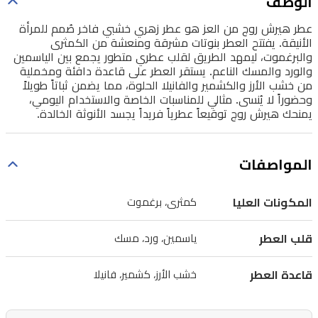
الوصف
ومنعشة
عطر هيرش روج من العز هو عطر زهري خشبي فاخر صُمم للمرأة
من
الأنيقة. يفتتح العطر بنوتات مشرقة ومنعشة من الكمثرى
والبرغموت، ليمهد الطريق لقلب عطري متطور يجمع بين الياسمين
الكمثرى
والورد والمسك الناعم. يستقر العطر على قاعدة دافئة ومخملية
والبرغموت،
من خشب الأرز والكشمير والفانيلا الحلوة، مما يضمن ثباتاً طويلاً
وحضوراً لا يُنسى. مثالي للمناسبات الخاصة والاستخدام اليومي،
ليمهد
يمنحك هيرش روج توقيعاً عطرياً فريداً يجسد الأنوثة الخالدة.
الطريق
لقلب
المواصفات
عطري
متطور
المكونات العليا
كمثرى، برغموت
يجمع
بين
قلب العطر
ياسمين، ورد، مسك
الياسمين
والورد
قاعدة العطر
خشب الأرز، كشمير، فانيلا
والمسك
الناعم.