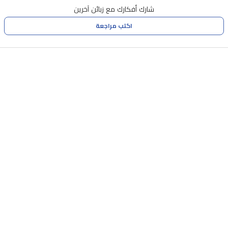
فريداً
شارك أفكارك مع زبائن آخرين
يجسد
اكتب مراجعة
الأنوثة
الخالدة.