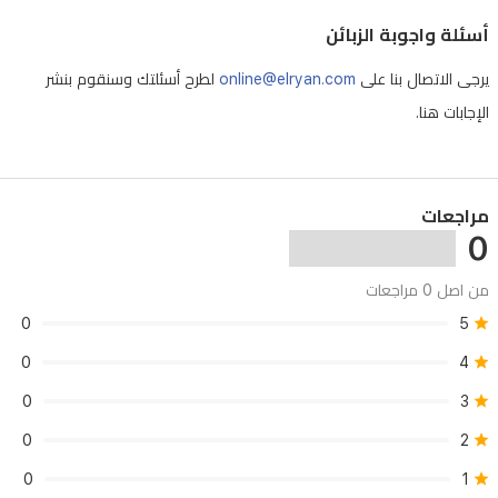
طويلاً
أسئلة واجوبة الزبائن
وحضوراً
يرجى الاتصال بنا على
online@elryan.com
لطرح أسئلتك وسنقوم بنشر
لا
الإجابات هنا.
يُنسى.
مثالي
للمناسبات
مراجعات
الخاصة
0
والاستخدام
من اصل 0 مراجعات
اليومي،
0
5
يمنحك
0
4
هيرش
روج
0
3
توقيعاً
0
2
عطرياً
0
1