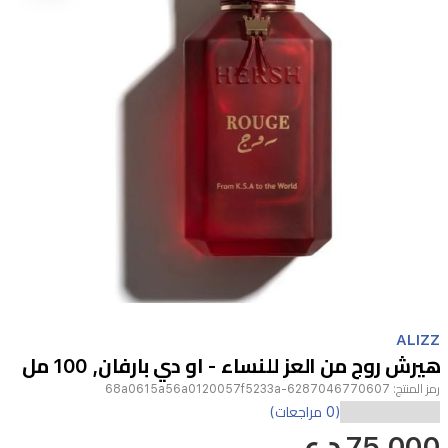
Item
1
ALIZZ
of
هيرش روج من العز للنساء - او دي بارفان, 100 مل
1
رمز المنتج:
6287046770607-68a0615a56a0120057f5233a
عطر
(0 مراجعات)
75,000 د.ع
هيرش