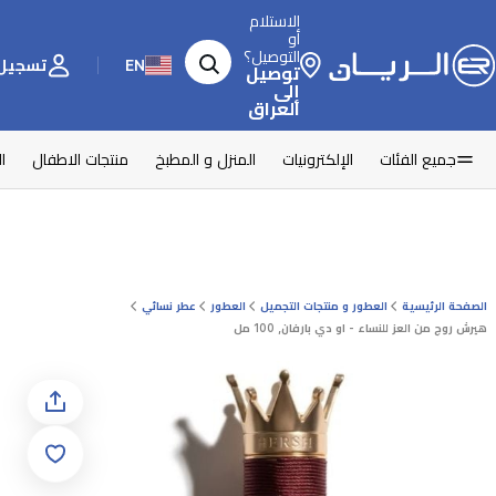
الاستلام
أو
التوصيل؟
EN
تسجيل 
توصيل
إلى
العراق
جميع الفئات
الإلكترونيات
المنزل و المطبخ
منتجات الاطفال
ا
الصفحة الرئيسية
العطور و منتجات التجميل
العطور
عطر نسائي
هيرش روج من العز للنساء - او دي بارفان, 100 مل