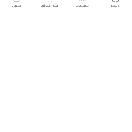
الرئيسة
التصنيفات
سلّة التّسوّق
حسابي
توصيل
سهولة إعادة
تسوق
دائماً
سريع
المنتج
بأمان
موثوقة
عن الريان
عن الريان
التّسوّق عبر الانترنت