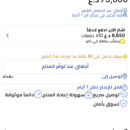
روج
أبلغني عند انخفاض السّعر
من
رأيته أرخص في مكان آخر ؟ أخبرنا
العز
اشترِ الآن، ادفع لاحقاً
هو
8,850 د.ع
x10 دفعات
عطر
يتطلّب بطاقة كي كارد
زهري
سوف تحصل على 49 نقاط عند شراءك هذا المنتج
خشبي
أبلغني عند توفّر المنتج
فاخر
صُمم
توصيل إلى
بغداد
للمرأة
قابل للإرجاع خلال 7 أيام
الأنيقة.
توصيل سريع
سهولة إعادة المنتج
دائماً موثوقة
يفتتح
تسوق بأمان
العطر
بنوتات
مشرقة