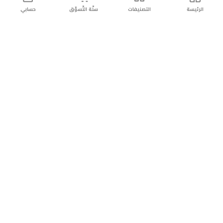
الرئيسة
التصنيفات
سلّة التّسوّق
حسابي
توصيل
سهولة إعادة
تسوق
دائماً
سريع
المنتج
بأمان
موثوقة
عن الريان
عن الريان
التّسوّق عبر الانترنت