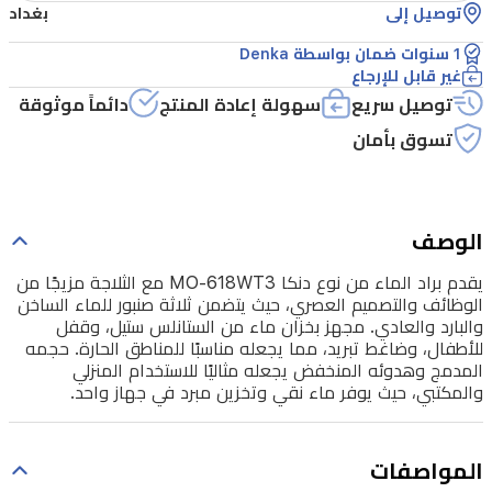
العصري،
توصيل إلى
بغداد
حيث
1 سنوات ضمان بواسطة Denka
يتضمن
غير قابل للإرجاع
ثلاثة
توصيل سريع
سهولة إعادة المنتج
دائماً موثوقة
صنبور
تسوق بأمان
للماء
الساخن
والبارد
الوصف
والعادي.
يقدم براد الماء من نوع دنكا MO-618WT3 مع الثلاجة مزيجًا من
مجهز
الوظائف والتصميم العصري، حيث يتضمن ثلاثة صنبور للماء الساخن
والبارد والعادي. مجهز بخزان ماء من الستانلس ستيل، وقفل
بخزان
للأطفال، وضاغط تبريد، مما يجعله مناسبًا للمناطق الحارة. حجمه
ماء
المدمج وهدوئه المنخفض يجعله مثاليًا للاستخدام المنزلي
والمكتبي، حيث يوفر ماء نقي وتخزين مبرد في جهاز واحد.
من
الستانلس
ستيل،
المواصفات