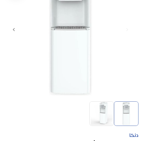
Item
1
of
2
Item
1
دنكا
of