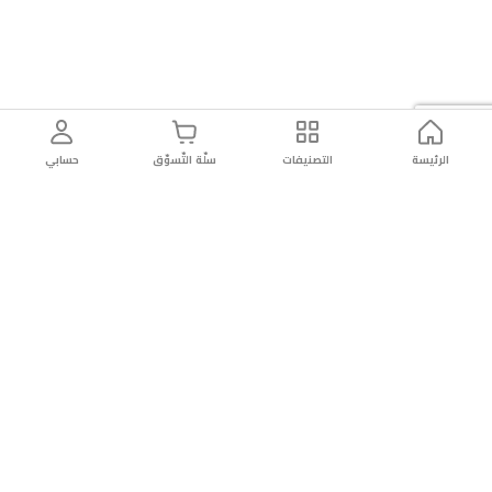
الرئيسة
التصنيفات
سلّة التّسوّق
حسابي
توصيل
سهولة إعادة
تسوق
دائماً
سريع
المنتج
بأمان
موثوقة