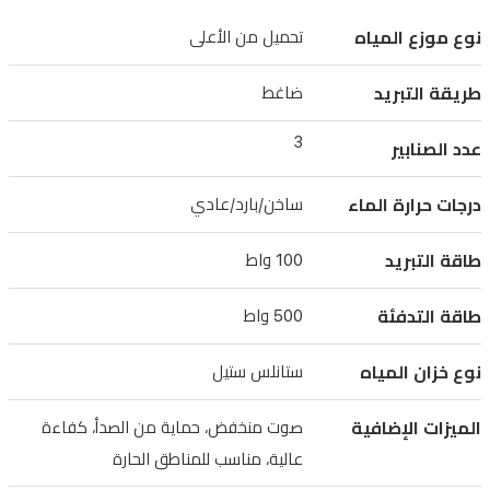
وقفل
للأطفال،
نوع موزع المياه
تحميل من الأعلى
وضاغط
طريقة التبريد
ضاغط
تبريد،
مما
3
عدد الصنابير
يجعله
مناسبًا
درجات حرارة الماء
ساخن/بارد/عادي
للمناطق
طاقة التبريد
100 واط
الحارة.
حجمه
طاقة التدفئة
500 واط
المدمج
وهدوئه
نوع خزان المياه
ستانلس ستيل
المنخفض
الميزات الإضافية
صوت منخفض، حماية من الصدأ، كفاءة
يجعله
عالية، مناسب للمناطق الحارة
مثاليًا