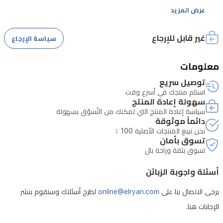
عرض المزيد
غير قابل للإرجاع
سياسة الإرجاع
معلومات
توصيل سريع
استلم منتجك في أسرع وقت
سهولة إعادة المنتج
سياسة إعادة المنتج التي تمكنك من التّسوّق بسهولة
دائماً موثوقة
نحن نبيع المنتجات الأصلية 100 ٪
تسوق بأمان
تسوق بثقة وراحة بال
أسئلة واجوبة الزبائن
يرجى الاتصال بنا على
online@elryan.com
لطرح أسئلتك وسنقوم بنشر
الإجابات هنا.
- فتح الجهاز بشكل غير مصرح به يلغي الصيانة