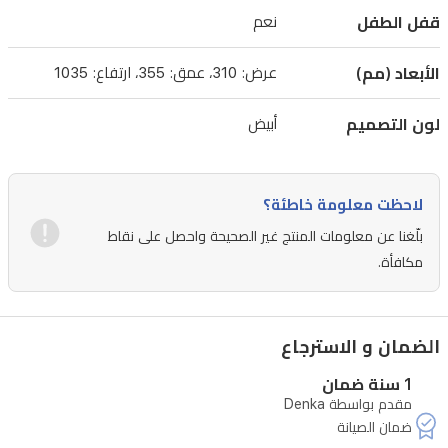
للاستخدام
قفل الطفل
نعم
المنزلي
والمكتبي،
الأبعاد (مم)
عرض: 310، عمق: 355، ارتفاع: 1035
حيث
لون التصميم
أبيض
يوفر
ماء
نقي
لاحظت معلومة خاطئة؟
وتخزين
بلّغنا عن معلومات المنتج غير الصحيحة واحصل على نقاط
مبرد
مكافأة.
في
جهاز
واحد.
الضمان و الاسترجاع
1 سنة ضمان
مقدم بواسطة Denka