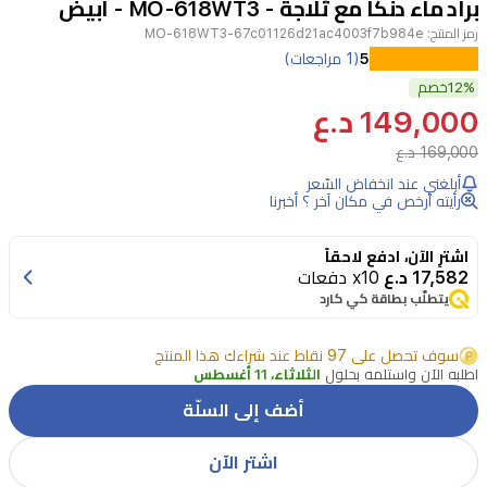
براد ماء دنكا مع ثلاجة - MO-618WT3 - ابيض
2
رمز المنتج:
MO-618WT3-67c01126d21ac4003f7b984e
يقدم
5
(1 مراجعات)
براد
12%
خصم
149,000 د.ع
الماء
169,000 د.ع
من
أبلغني عند انخفاض السّعر
نوع
رأيته أرخص في مكان آخر ؟ أخبرنا
دنكا
MO-
اشترِ الآن، ادفع لاحقاً
618WT3
17,582 د.ع
x10 دفعات
مع
يتطلّب بطاقة كي كارد
الثلاجة
سوف تحصل على 97 نقاط عند شراءك هذا المنتج
مزيجًا
اطلبه الآن واستلمه بحلول
الثلاثاء، 11 أغسطس
من
أضف إلى السلّة
الوظائف
والتصميم
اشتر الآن