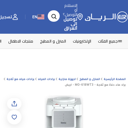
الاستلام
أو
التوصيل؟
EN
تسجيل 
توصيل
إلى
العراق
جميع الفئات
الإلكترونيات
المنزل و المطبخ
منتجات الاطفال
ا
الصفحة الرئيسية
المنزل و المطبخ
اجهزة منزلية
برادات المياه
برادات مياه مع ثلاجة
براد ماء دنكا مع ثلاجة - MO-618WT3 - ابيض