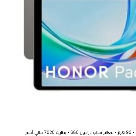
تابلت هونر باد اكس 7 - شاشة 8.7 انج - 90 هرتز - معالج سناب دراجون 680 - بطارية 7020 مللي أمبير