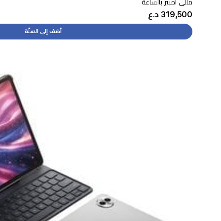
مللي امبير بالساعة
319,500 د.ع
أضف إلى السلّة