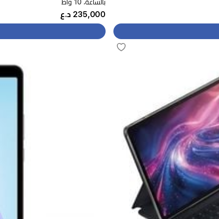
بالساعة، 10 واط
235,000 د.ع