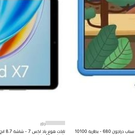
(0)
تابلت هونر باد X8b اصدار الأطفال - واي فاي - شاشة 11 انج - معالج سناب دراجون 680 - بطارية 10100