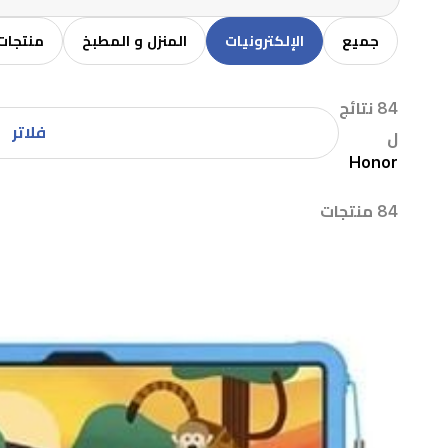
جميع
الإلكترونيات
المنزل و المطبخ
منتجات 
84 نتائج
فلاتر
ل
Honor
84 منتجات