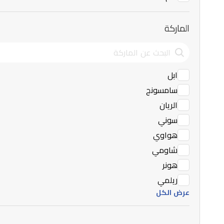
الماركة
ابل
سامسونج
الريان
سوني
هواوي
شاومي
هونر
ريلمي
عرض الكل