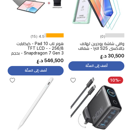
4.5 (15)
(0)
واقي شاشة يوجرين لهاتف
هونر تاب Pad 10 - كيكابايت
جالاكسي S25 الترا - شفاف
256/8 - TFT LCD -
Snapdragon 7 Gen 3 - بحجم
30,500 د.ع
بطارية 10100 ميلي امبير - رمادي
546,500 د.ع
+ كيبورد هونر
أضف إلى السلّة
أضف إلى السلّة
-10%