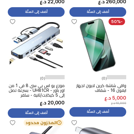
260,000 د.ع
22,000 د.ع
أضف إلى السلّة
أضف إلى السلّة
-50%
(0)
(0)
واقي شاشة كرين لايون لجهاز
موزع يو اس بي سي 8 في 1 من
ايفون 16 - شفاف
اور باور - UH81CR - بسرعة تصل
إلى 5 كيكابت/ثانية - سلفر
5,000 د.ع
20,000 د.ع
10,000 د.ع
أضف إلى السلّة
أضف إلى السلّة
المخزون محدود