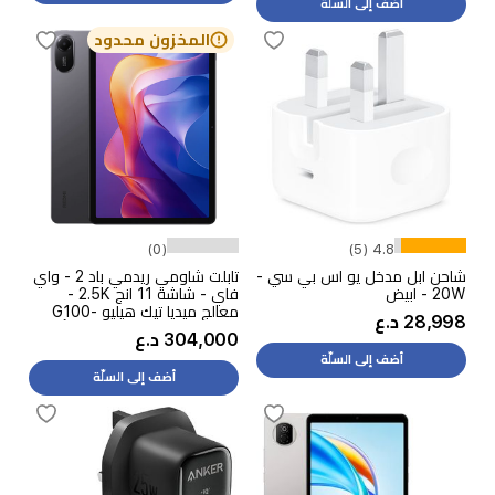
أضف إلى السلّة
المخزون محدود
(0)
4.8 (5)
شاحن ابل مدخل يو اس بي سي -
تابلت شاومي ريدمي باد 2 - واي
20W - ابيض
فاي - شاشة 11 انج 2.5K -
معالج ميديا تيك هيليو G100-
28,998 د.ع
Ultra - بطارية 9000 مللي أمبير
304,000 د.ع
بالساعة، شحن 18 واط
أضف إلى السلّة
أضف إلى السلّة