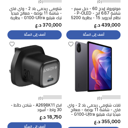
(0)
(0)
موتورولا إيدج 60 - دبل سيم -
شاومي ريدمي باد 2 - واي فاي
شاشة 6.67 انج - P-OLED -
- شاشة 11 بوصة - معالج ميديا
نظام أندرويد 15 - بطارية 5200
تيك هيليو G100-Ultra - بطارية
مللي أمبير بالساعة، ميزات الذكاء
9000 مللي امبير بالساعة، 18
439,000 د.ع
370,000 د.ع
الاصطناعي + سماعة
واط + كفر
أضف إلى السلّة
أضف إلى السلّة
(0)
(0)
تابلت شاومي ريدمي باد 2 - واي
انكر A2698K11 - شاحن حائط -
فاي - شاشة 11 بوصة - معالج
30 واط - أسود
ميديا تيك هيليو G100-Ultra -
18,750 د.ع
بطارية 9000 مللي أمبير بالساعة،
355,000 د.ع
18 واط - ميزات الذكاء
أضف إلى السلّة