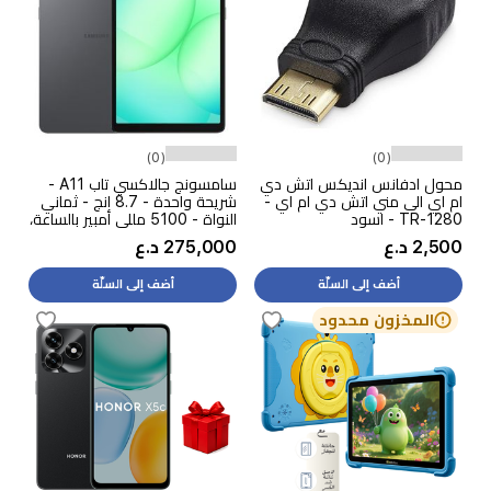
(0)
(0)
محول ادفانس انديكس اتش دي
سامسونج جالاكسي تاب A11 -
ام اي الى مني اتش دي ام اي -
شريحة واحدة - 8.7 انج - ثماني
TR-1280 - اسود
النواة - 5100 مللي أمبير بالساعة،
15 واط
2,500 د.ع
275,000 د.ع
أضف إلى السلّة
أضف إلى السلّة
المخزون محدود