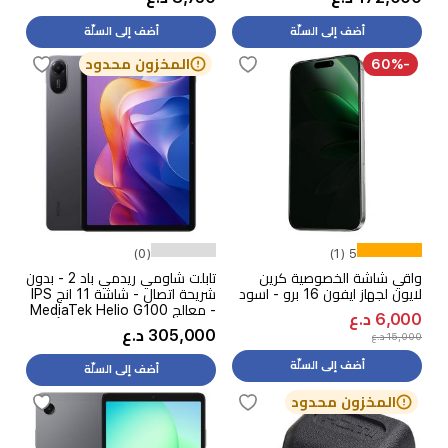
كيبورد + ماوس
أضف إلى السلّة
أضف إلى السلّة
-60%
المخزون محدود
(0)
5 (1)
واقي شاشة الخصوصية كرين
تابلت شاومي ريدمي باد 2 - بدون
لايون لجهاز ايفون 16 برو - اسود
شريحة اتصال - شاشة 11 انج IPS
- معالج MediaTek Helio G100
6,000 د.ع
Ultra - بطارية 9000 مللي أمبير،
305,000 د.ع
15,000 د.ع
شحن 18 واط
أضف إلى السلّة
أضف إلى السلّة
المخزون محدود