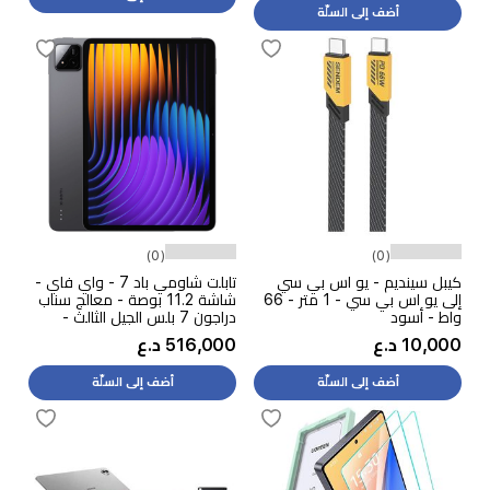
الاصطناعي
أضف إلى السلّة
(0)
(0)
كيبل سينديم - يو اس بي سي
تابلت شاومي باد 7 - واي فاي -
إلى يو اس بي سي - 1 متر - 66
شاشة 11.2 بوصة - معالج سناب
واط - أسود
دراجون 7 بلس الجيل الثالث -
بطارية 8850 مللي أمبير بالساعة،
10,000 د.ع
516,000 د.ع
شحن سريع 45 واط - ميزات
الذكاء الاصطناعي
أضف إلى السلّة
أضف إلى السلّة