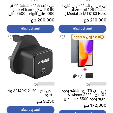
تي سي ال تاب 11 - واي فاي -
جي - تاب باد11 - بشاشة 11-انج
شاشة 10.95 انج - معالج
IPS 90 هيرتز - ميدياتك هيليو
Mediatek MT8183 Helio
G80 ثماني النواة - 7500 مللي
P60T - بطارية 8000 مللي أمبير
امبير
210,000 د.ع
200,000 د.ع
بالساعة، شحن 18 واط, ميزات
الذكاء الاصطناعي
أضف إلى السلّة
أضف إلى السلّة
المخزون محدود
(0)
(0)
جي - تاب T9 برو - شاشة بحجم
شاحن انكر - A2149K12- 20 واط
10.1 انج - Allwinner A333 -
- اسود
بطارية بحجم 5500 مللي امبير -
9,250 د.ع
بقوة 10 واط - رمادي + قلم +
172,000 د.ع
كيبورد + ماوس
أضف إلى السلّة