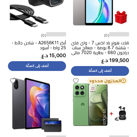
(0)
(0)
تابلت هونر باد اكس 7 - واي فاي
أنكر A2656K11 - شاحن حائط -
- شاشة 8.7 بوصة - معالج سناب
25 واط - أسود
دراجون 680 - بطارية 7020 مللي
15,000 د.ع
امبير بالساعة + هدية مجانية
199,500 د.ع
أضف إلى السلّة
أضف إلى السلّة
المخزون محدود