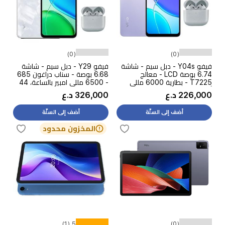
(0)
(0)
فيفو Y04s - دبل سيم - شاشة
فيفو Y29 - دبل سيم - شاشة
6.74 بوصة LCD - معالج
6.68 بوصة - سناب دراغون 685
T7225 - بطارية 6000 مللي
- 6500 مللي امبير بالساعة، 44
أمبير بالساعة، شحن 15 واط +
واط + سماعة
226,000 د.ع
326,000 د.ع
سماعة
أضف إلى السلّة
أضف إلى السلّة
المخزون محدود
5 (1)
(0)