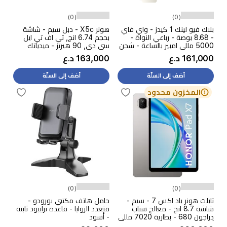
(0)
(0)
بلاك فيو لينك 1 كيدز - واي فاي
هونر X5c - دبل سيم - شاشة
- 8.68 بوصة - رباعي النواة -
بحجم 6.74 انج, تي اف تي ايل
5000 مللي امبير بالساعة - شحن
سي دي, 90 هيرتز - ميدياتك
10 واط + لاصق شاشة + كفر
هيليو G81 - بطارية بحجم 5260
161,000 د.ع
163,000 د.ع
مللي امبير - بقوة 15 واط +
هدية مجانية
أضف إلى السلّة
أضف إلى السلّة
المخزون محدود
(0)
(0)
تابلت هونر باد اكس 7 - سيم -
حامل هاتف مكتبي بورودو -
شاشة 8.7 انج - معالج سناب
متعدد الزوايا - قاعدة ترايبود ثابتة
دراجون 680 - بطارية 7020 مللي
- أسود
أمبير بالساعة, 10 واط