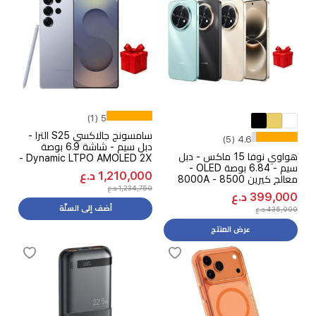
5 (1)
سامسونج جالاكسي S25 الترا -
4.6 (5)
دبل سيم - شاشة 6.9 بوصة
هواوي نوفا 15 ماكس - دبل
Dynamic LTPO AMOLED 2X -
سيم - 6.84 بوصة OLED -
معالج كوالكوم سناب دراجون 8
1,210,000 د.ع
معالج كيرين 8000A - 8500
ايليت - بطارية 5000 مللي أمبير
1,234,750 د.ع
مللي أمبير بالساعة، 40 واط سوبر
بالساعة، 45 واط - Galaxy AI +
399,000 د.ع
تشارج ذكاء اصطناعي + هدية
هدية مجانية
أضف إلى السلّة
435,000 د.ع
مجانية
عرض المنتج