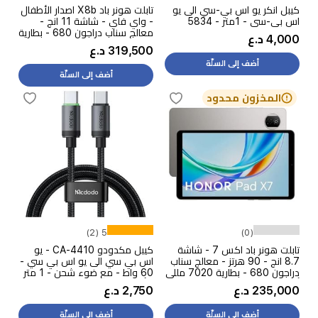
كيبل انكر يو اس بي-سي الى يو
تابلت هونر باد X8b اصدار الأطفال
اس بي-سي - 1متر - 5834
- واي فاي - شاشة 11 انج -
معالج سناب دراجون 680 - بطارية
4,000 د.ع
10100 مللي امبير بالساعة
319,500 د.ع
أضف إلى السلّة
أضف إلى السلّة
المخزون محدود
5 (2)
(0)
تابلت هونر باد اكس 7 - شاشة
كيبل مكدودو CA-4410 - يو
8.7 انج - 90 هرتز - معالج سناب
اس بي سي الى يو اس بي سي -
دراجون 680 - بطارية 7020 مللي
60 واط - مع ضوء شحن - 1 متر
أمبير بالساعة، 10 واط
- أسود
235,000 د.ع
2,750 د.ع
أضف إلى السلّة
أضف إلى السلّة