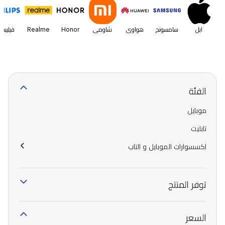
ابل
سامسونج
هواوي
شاومي
Honor
Realme
فيليبس
الفئة
موبايل
تابليت
اكسسوارات الموبايل و التاب
توفر المنتج
السعر