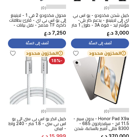
(0)
(0)
كيبل شحن مكدودو - يو اس بي
محول مكدودو 2 في 1 - لايتينغ
اي إلى لايتينغ - يدعم كار بلي-
إلى يو اس بي اي - قارئ بطاقات
مؤشر ليد - قوة 3A - طول 1 متر
ذاكرة TF مدمج - نقل بيانات -
- أسود
رمادي
3,000 د.ع
7,250 د.ع
أضف إلى السلّة
أضف إلى السلّة
المخزون محدود
المخزون محدود
-18%
(0)
(0)
Honor Pad X9a - بدون سيم -
كيبل انكر يو اس بي سي الى يو
11.5 انج - سنابدراجون 685 -
اس بي سي - 1.8 متر - 240 واط
8300 مللي أمبير بالساعة، شحن
- ابيض
35 واط
370,000 د.ع
15,999 د.ع