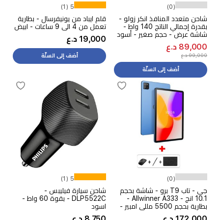
5 (1)
(0)
شاحن متعدد المنافذ انكر زولو -
قلم ايباد من يونيفرسال - بطارية
بقدرة إجمالي الناتج 140 واط -
تعمل من 4 الى 9 ساعات - ابيض
شاشة عرض - حجم صغير - أسود
19,000 د.ع
89,000 د.ع
99,000 د.ع
أضف إلى السلّة
أضف إلى السلّة
5 (1)
(0)
جي - تاب T9 برو - شاشة بحجم
شاحن سيارة فيليبس -
10.1 انج - Allwinner A333 -
DLP5522C - بقوة 60 واط -
بطارية بحجم 5500 مللي امبير -
اسود
بقوة 10 واط - ازرق + قلم +
172,000 د.ع
8,750 د.ع