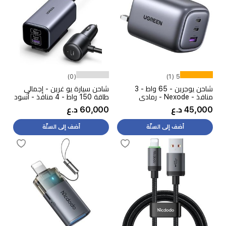
(0)
5 (1)
شاحن يوجرين - 65 واط - 3
شاحن سيارة يو غرين - إجمالي
منافذ - Nexode - رمادي
طاقة 150 واط - 4 منافذ - أسود
45,000 د.ع
60,000 د.ع
أضف إلى السلّة
أضف إلى السلّة