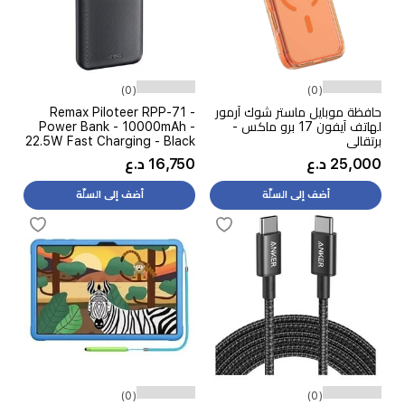
(0)
(0)
حافظة موبايل ماستر شوك آرمور
Remax Piloteer RPP-71 -
لهاتف آيفون 17 برو ماكس -
Power Bank - 10000mAh -
برتقالي
22.5W Fast Charging - Black
25,000 د.ع
16,750 د.ع
أضف إلى السلّة
أضف إلى السلّة
(0)
(0)