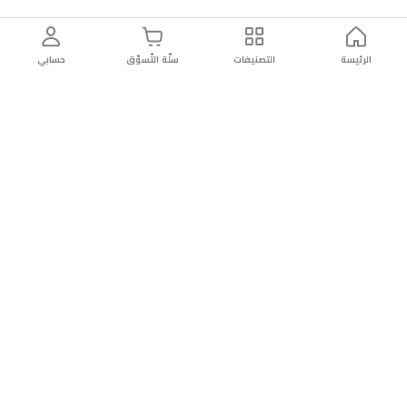
الرئيسة
التصنيفات
سلّة التّسوّق
حسابي
توصيل
سهولة إعادة
تسوق
دائماً
سريع
المنتج
بأمان
موثوقة
عن الريان
عن الريان