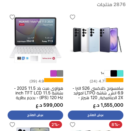
2876 منتجات
+1
4.9 (39)
4.7 (24)
سامسونج كلاكسي S26 الترا -
هواوي ميت باد 11.5 2025 -
6.9 انش, شاشة LTPO اموليد
بشاشة 11.5 inch TFT LCD
2X الديناميكية, 120 هيرتز -
(IPS) 120 Hz - بحجم بطارية
كوالكوم سنابدراجون 8 إيليت جين
10100 ميلي امبير بالساعة +
1,555,000 د.ع
599,000 د.ع
5 - بحجم بطارية 5000 مللي
كيبورد + مجموعة برامج WPS
امبير, بسرعة شحن 60 واط - مع
المكتبية
عرض المنتج
عرض المنتج
خاصية كلاكسي AI
-2%
-8%