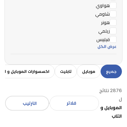
هواوي
شاومي
هونر
ريلمي
فيليبس
عرض الكل
جميع
موبايل
تابليت
اكسسوارات الموبايل و التا
2876 نتائج
ل
فلاتر
الترتيب
الموبايل و
التاب