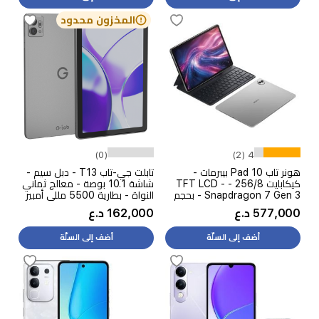
المخزون محدود
(0)
4 (2)
هونر تاب Pad 10 بيبرمات -
تابلت جي-تاب T13 - دبل سيم -
كيكابايت 256/8 - TFT LCD -
شاشة 10.1 بوصة - معالج ثماني
Snapdragon 7 Gen 3 - بحجم
النواة - بطارية 5500 مللي أمبير
بطارية 10100 ميلي امبير - رمادي
بالساعة، شحن 10 واط
577,000 د.ع
162,000 د.ع
+ كيبورد هونر
أضف إلى السلّة
أضف إلى السلّة