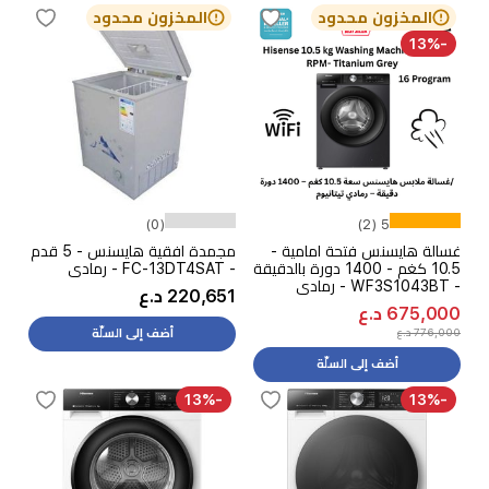
المخزون محدود
المخزون محدود
-13%
(0)
5 (2)
غسالة هايسنس فتحة امامية -
مجمدة افقية هايسنس - 5 قدم
10.5 كغم - 1400 دورة بالدقيقة
- FC-13DT4SAT - رمادي
- WF3S1043BT - رمادي
220,651 د.ع
675,000 د.ع
776,000 د.ع
أضف إلى السلّة
أضف إلى السلّة
-13%
-13%