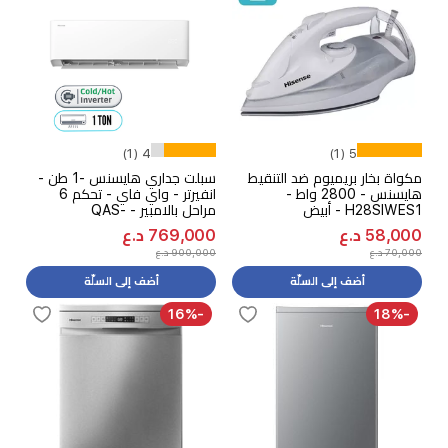
4 (1)
5 (1)
مكواة بخار بريميوم ضد التنقيط
سبلت جداري هايسنس -1 طن -
هايسنس - 2800 واط -
انفيرتر - واي فاي - تحكم 6
H28SIWES1 - أبيض
مراحل بالامبير - QAS-
12UFHBW - اصدار 2026
58,000 د.ع
769,000 د.ع
70,000 د.ع
900,000 د.ع
أضف إلى السلّة
أضف إلى السلّة
-16%
-18%