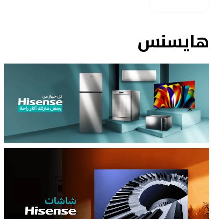
هايسنس