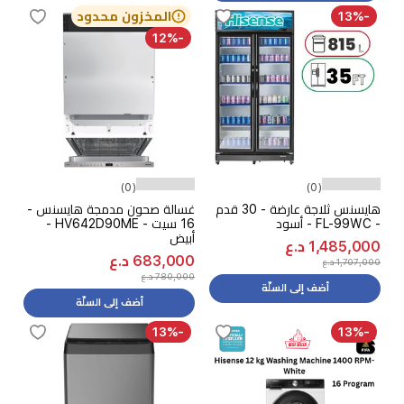
-13%
المخزون محدود
-12%
(0)
(0)
هايسنس ثلاجة عارضة - 30 قدم
غسالة صحون مدمجة هايسنس -
- FL-99WC - أسود
16 سيت - HV642D90ME -
أبيض
1,485,000 د.ع
683,000 د.ع
1,707,000 د.ع
780,000 د.ع
أضف إلى السلّة
أضف إلى السلّة
-13%
-13%