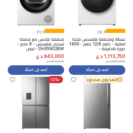
5 (1)
5 (3)
غسالة ومجففة هايسنس فتحة
مجففة ملابس مع مضخة
امامية - كغم 12/8 كغم - 1400
تسخين هايسنس - 9 كجم -
دورة بالدقيقة -
DH3S902BW - ابيض
WD5S1245BW - ابيض - لصدار
1,113,750 د.ع
843,000 د.ع
سنة 2026
1,280,000 د.ع
970,000 د.ع
أضف إلى السلّة
أضف إلى السلّة
المخزون محدود
-13%