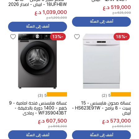
18UFHBW - ابيض - اصدار 2026
519,000 د.ع
1,039,000 د.ع
625,000 د.ع
1,200,000 د.ع
أضف إلى السلّة
أضف إلى السلّة
-13%
-18%
5 (3)
5 (2)
غسالة صحون هايسنس - 15
غسالة هايسنس فتحة امامية - 9
سيت - 8 برامج - HS623E91W -
كغم - 1400 دورة بالدقيقة -
أبيض
WF3S9043BT - رمادي
573,000 د.ع
607,500 د.ع
699,000 د.ع
698,000 د.ع
أضف إلى السلّة
أضف إلى السلّة