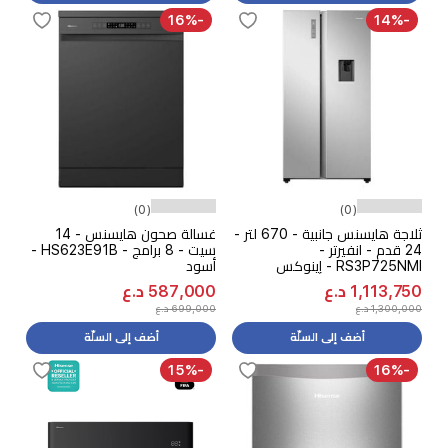
-16%
-14%
(0)
(0)
ثلاجة هايسنس جانبية - 670 لتر -
غسالة صحون هايسنس - 14
24 قدم - انفيرتر -
سيت - 8 برامج - HS623E91B -
RS3P725NMI - إينوكس
أسود
1,113,750 د.ع
587,000 د.ع
1,300,000 د.ع
699,000 د.ع
أضف إلى السلّة
أضف إلى السلّة
-15%
-16%