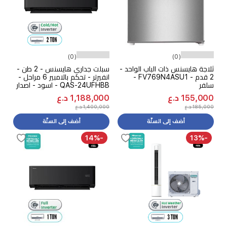
(0)
(0)
ثلاجة هايسنس ذات الباب الواحد -
سبلت جداري هايسنس - 2 طن -
2 قدم - FV769N4ASU1 -
انفيرتر - تحكم بالامبير 6 مراحل -
سلفر
QAS-24UFHBB - اسود - اصدار
2026
155,000 د.ع
1,188,000 د.ع
185,000 د.ع
1,400,000 د.ع
أضف إلى السلّة
أضف إلى السلّة
-14%
-13%