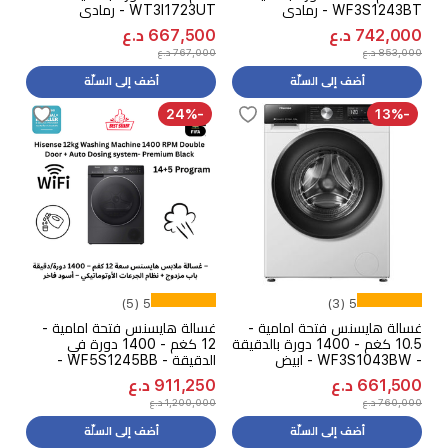
WF3S1243BT - رمادي
WT3I1723UT - رمادي
742,000 د.ع
667,500 د.ع
853,000 د.ع
767,000 د.ع
أضف إلى السلّة
أضف إلى السلّة
-24%
-13%
5 (5)
5 (3)
غسالة هايسنس فتحة امامية -
غسالة هايسنس فتحة امامية -
10.5 كغم - 1400 دورة بالدقيقة
12 كغم - 1400 دورة في
- WF3S1043BW - ابيض
الدقيقة - WF5S1245BB -
اسود
661,500 د.ع
911,250 د.ع
760,000 د.ع
1,200,000 د.ع
أضف إلى السلّة
أضف إلى السلّة