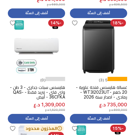
636,500 د.ع
689,000 د.ع
أضف إلى السلّة
أضف إلى السلّة
-14%
-18%
(0)
5 (3)
غسالة هايسنس فتحة علوية -
هايسنس سبلت جداري - 3 طن -
20 كغم -WT3I2023UT -
واي فاي - تبريد فقط - QAS-
رمادي - اصدار سنة 2026
36CFKA - أبيض
735,000 د.ع
1,309,000 د.ع
899,000 د.ع
1,520,000 د.ع
أضف إلى السلّة
أضف إلى السلّة
-15%
المخزون محدود