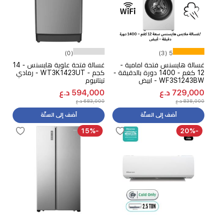
(0)
5 (3)
غسالة هايسنس فتحة امامية -
غسالة فتحة علوية هايسنس - 14
12 كغم - 1400 دورة بالدقيقة -
كجم - WT3K1423UT - رمادي
WF3S1243BW - ابيض
تيتانيوم
729,000 د.ع
594,000 د.ع
838,000 د.ع
683,000 د.ع
أضف إلى السلّة
أضف إلى السلّة
-15%
-20%