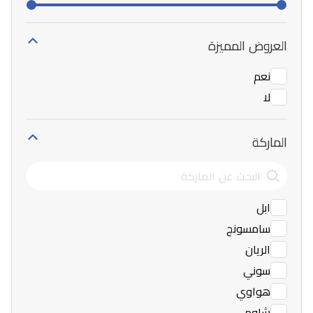
العروض المميزة
نعم
لا
الماركة
ابل
سامسونج
الريان
سوني
هواوي
شاومي