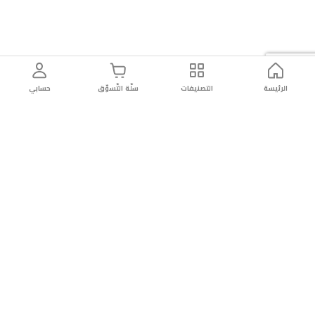
الرئيسة
التصنيفات
سلّة التّسوّق
حسابي
توصيل
سهولة إعادة
تسوق
دائماً
سريع
المنتج
بأمان
موثوقة