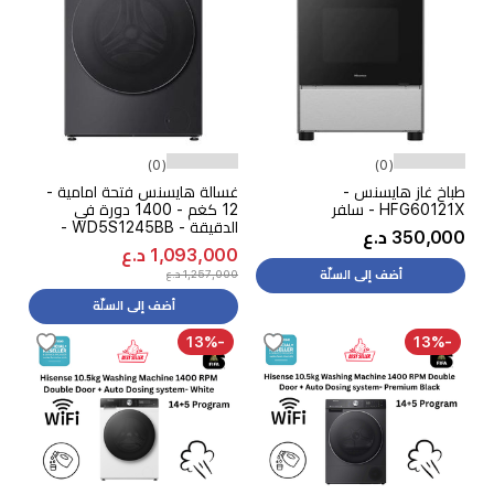
(0)
(0)
طباخ غاز هايسنس -
غسالة هايسنس فتحة امامية -
HFG60121X - سلفر
12 كغم - 1400 دورة في
الدقيقة - WD5S1245BB -
350,000 د.ع
اسود
1,093,000 د.ع
1,257,000 د.ع
أضف إلى السلّة
أضف إلى السلّة
-13%
-13%