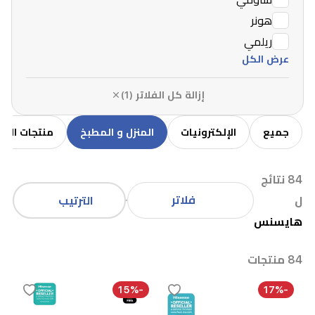
هونر
ريلمي
عرض الكل
إزالة كل الفلاتر (1)
جميع
الإلكترونيات
المنزل و المطبخ
منتجات الاط
84 نتائج
فلاتر
ل
الترتيب
هايسنس
84 منتجات
-15%
-17%