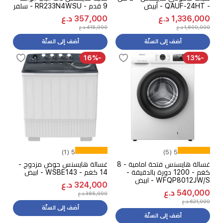
- QAUF-24HT - أبيض
9 قدم - RR233N4WSU - سلفر
1,336,000 د.ع
357,000 د.ع
1,600,000 د.ع
415,000 د.ع
أضف إلى السلّة
أضف إلى السلّة
-16%
-13%
5 (1)
5 (5)
غسالة هايسنس فتحة امامية - 8
غسالة هايسنس حوض مزدوج -
كغم - 1200 دورة بالدقيقة -
14 كغم - WSBE143 - ابيض
WFQP8012JW/S - ابيض
324,000 د.ع
540,000 د.ع
385,000 د.ع
621,000 د.ع
أضف إلى السلّة
أضف إلى السلّة