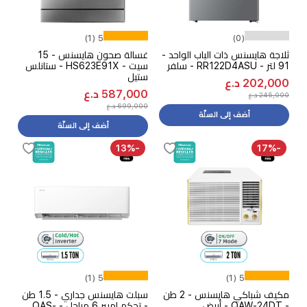
5 (1)
(0)
ثلاجة هايسنس ذات الباب الواحد -
غسالة صحون هايسنس - 15
91 لتر - RR122D4ASU - سلفر
سيت - HS623E91X - ستانلس
ستيل
202,000 د.ع
587,000 د.ع
245,000 د.ع
699,000 د.ع
أضف إلى السلّة
أضف إلى السلّة
-13%
-17%
5 (1)
5 (1)
مكيف شباكي هايسنس - 2 طن
سبلت هايسنس جداري - 1.5 طن
- QAW-24DT - أبيض
- تحكم امبير 6 مراحل - QAS-