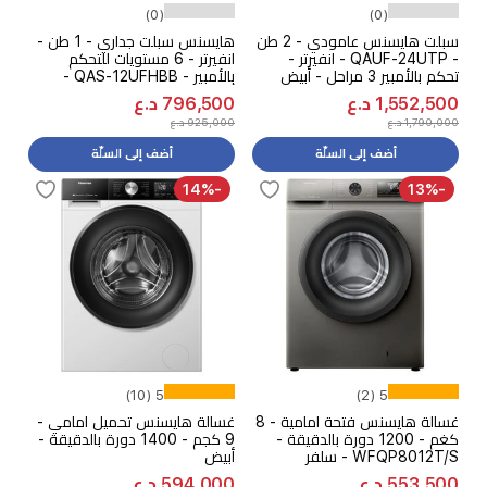
(0)
(0)
سبلت هايسنس عامودي - 2 طن
هايسنس سبلت جداري - 1 طن -
- QAUF-24UTP - انفيرتر -
انفيرتر - 6 مستويات للتحكم
تحكم بالأمبير 3 مراحل - أبيض
بالأمبير - QAS-12UFHBB -
أسود - اصدار 2026
1,552,500 د.ع
796,500 د.ع
1,790,000 د.ع
925,000 د.ع
أضف إلى السلّة
أضف إلى السلّة
-14%
-13%
5 (10)
5 (2)
غسالة هايسنس فتحة امامية - 8
غسالة هايسنس تحميل امامي -
كغم - 1200 دورة بالدقيقة -
9 كجم - 1400 دورة بالدقيقة -
WFQP8012T/S - سلفر
أبيض
553,500 د.ع
594,000 د.ع