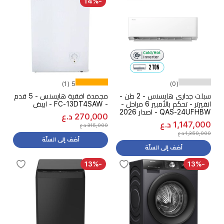
-14%
5 (1)
(0)
سبلت جداري هايسنس - 2 طن -
مجمدة افقية هايسنس - 5 قدم
انفيرتر - تحكم بالأمبير 6 مراحل -
- FC-13DT4SAW - ابيض
QAS-24UFHBW - اصدار 2026
270,000 د.ع
1,147,000 د.ع
315,000 د.ع
1,350,000 د.ع
أضف إلى السلّة
أضف إلى السلّة
-13%
-13%