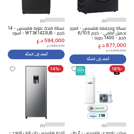
(0)
(0)
غسالة ومجففة هايسنس - انفرتر
غسالة فتحة علوية هايسنس - 14
تحميل أمامي - كجم 6/10.5
كجم - WT3K1423UB - أسود
كجم - 1400 دورة -
594,000 د.ع
WD3S1043BT - أسود
877,000 د.ع
683,000 د.ع
1,009,000 د.ع
أضف إلى السلّة
أضف إلى السلّة
-14%
-16%
(0)
(0)
سبلت عامودي هايسنس - 2 طن
ثلاجة هايسنس ذات الباب الواحد -