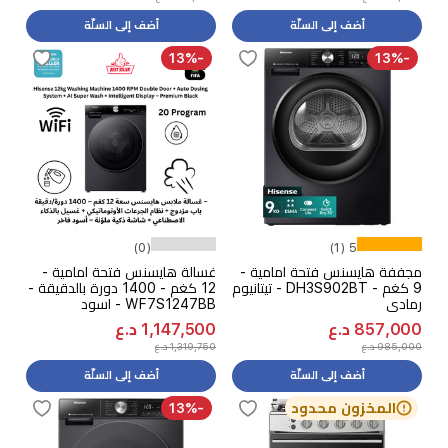
أضف إلى السلّة
أضف إلى السلّة
-13%
-13%
(0)
5 (1)
مجففة هايسنس فتحة امامية -
غسالة هايسنس فتحة امامية -
9 كغم - DH3S902BT - تيتانيوم
12 كغم - 1400 دورة بالدقيقة -
رمادي
WF7S1247BB - اسود
857,000 د.ع
1,147,500 د.ع
985,000 د.ع
1,319,750 د.ع
أضف إلى السلّة
أضف إلى السلّة
المخزون محدود
-13%