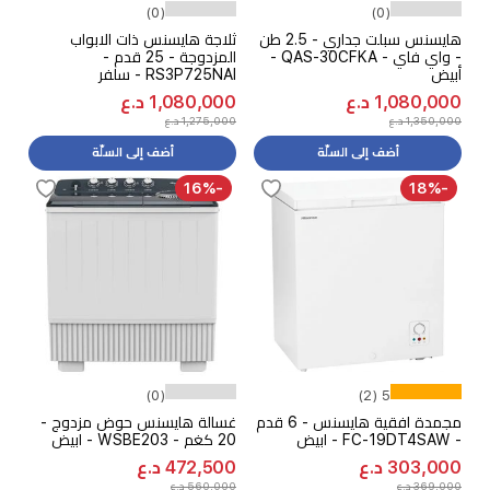
(0)
(0)
هايسنس سبلت جداري - 2.5 طن
ثلاجة هايسنس ذات الابواب
- واي فاي - QAS-30CFKA -
المزدوجة - 25 قدم -
أبيض
RS3P725NAI - سلفر
1,080,000 د.ع
1,080,000 د.ع
1,350,000 د.ع
1,275,000 د.ع
أضف إلى السلّة
أضف إلى السلّة
-16%
-18%
(0)
5 (2)
مجمدة افقية هايسنس - 6 قدم
غسالة هايسنس حوض مزدوج -
- FC-19DT4SAW - ابيض
20 كغم - WSBE203 - ابيض
303,000 د.ع
472,500 د.ع
369,000 د.ع
560,000 د.ع