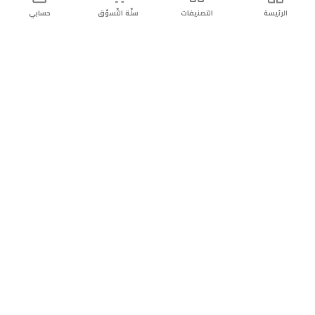
الرئيسة
التصنيفات
سلّة التّسوّق
حسابي
توصيل
سهولة إعادة
تسوق
دائماً
سريع
المنتج
بأمان
موثوقة
عن الريان
عن الريان
التّسوّق عبر الانترنت