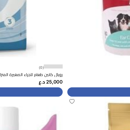
(0)
رويال كانين طعام للجراء الصغيرة المنزلية - .5
25,000 د.ع