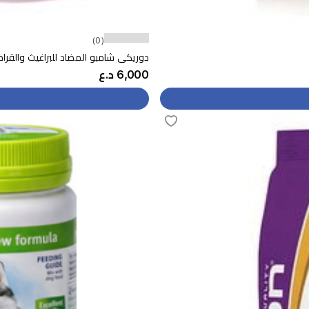
(0)
دوريكي شامبو المضاد للبراغيث والقراد للك
6,000 د.ع