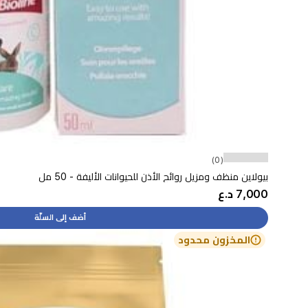
(0)
بيولاين منظف ومزيل روائح الأذن للحيوانات الأليفة - 50 مل
7,000 د.ع
أضف إلى السلّة
المخزون محدود