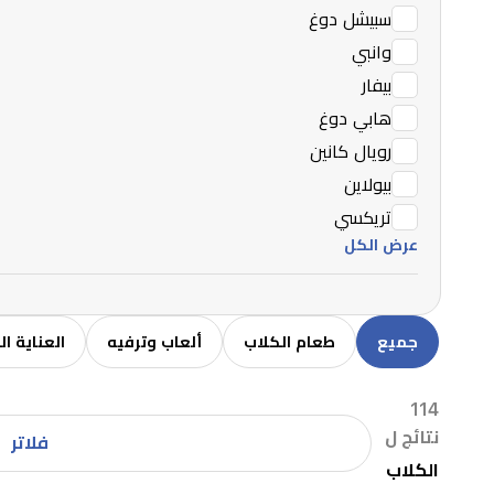
سبيشل دوغ
وانبي
بيفار
هابي دوغ
رويال كانين
بيولاين
تريكسي
عرض الكل
جميع
طعام الكلاب
ألعاب وترفيه
العناية ا
114
نتائج ل
فلاتر
الكلاب