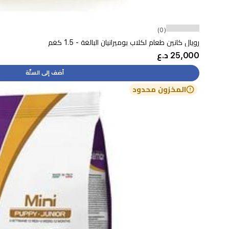
(0)
رويال كانين طعام لكلاب بوميرانيان البالغة - 1.5 كغم
25,000 د.ع
أضف إلى السلّة
المخزون محدود