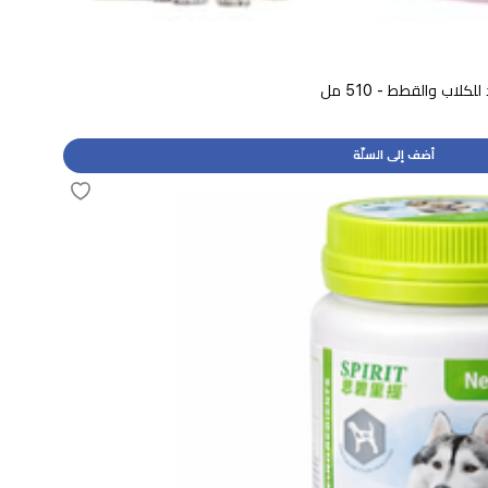
لاب والقطط - 510 مل
أضف إلى السلّة