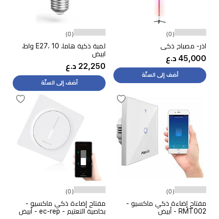
(0)
(0)
اذر- مصباح ذكي
لمبة ذكية هاما، E27، 10 واط،
ابيض
45,000 د.ع
22,250 د.ع
أضف إلى السلّة
أضف إلى السلّة
(0)
(0)
مفتاح إضاءة ذكي ماكسيو -
مفتاح إضاءة ذكي ماكسيو -
RMT002 - أبيض
بخاصية التعتيم - ec-rep - أبيض