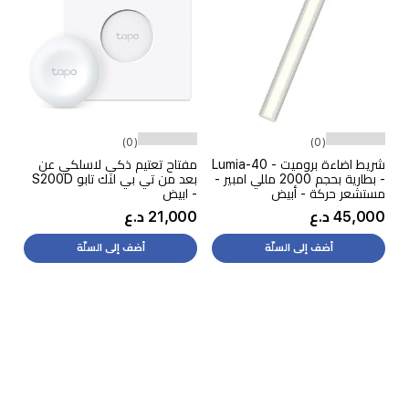
(0)
(0)
شريط اضاءة بروميت - Lumia-40
مفتاح تعتيم ذكي لاسلكي عن
- بطارية بحجم 2000 مللي امبير -
بعد من تي بي لنك تابو S200D
مستشعر حركة - أبيض
- ابيض
45,000 د.ع
21,000 د.ع
أضف إلى السلّة
أضف إلى السلّة