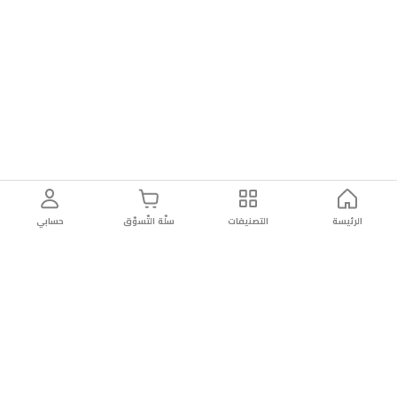
الرئيسة
التصنيفات
سلّة التّسوّق
حسابي
توصيل
سهولة إعادة
تسوق
دائماً