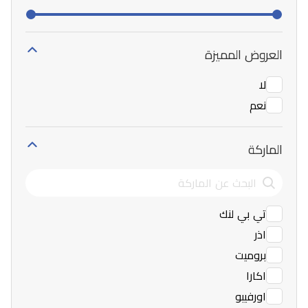
العروض المميزة
لا
نعم
الماركة
تي بي لنك
اذر
بروميت
اكارا
اورفيبو