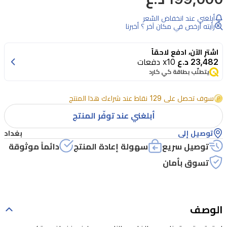
بناء
أبلغني عند انخفاض السّعر
درع
رأيته أرخص في مكان آخر ؟ أخبرنا
الفارس
اشترِ الآن، ادفع لاحقاً
الناري
23,482 د.ع
x10 دفعات
من
يتطلّب بطاقة كي كارد
ليغو
سوف تحصل على 129 نقاط عند شراءك هذا المنتج
نينجاغو،
أبلغني عند توفّر المنتج
يتكون
من
توصيل إلى
بغداد
996
توصيل سريع
سهولة إعادة المنتج
دائماً موثوقة
قطعة
تسوق بأمان
مثالية
للأعمار
14
الوصف
سنة