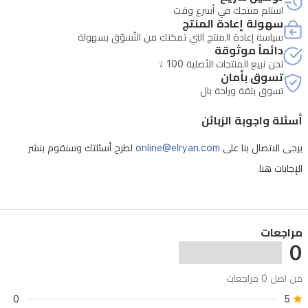
مثالية
استلم منتجك في أسرع وقت
لعشاق
سهولة إعادة المنتج
سياسة إعادة المنتج التي تمكنك من التّسوّق بسهولة
ليغو
دائماً موثوقة
والمغامرات
نحن نبيع المنتجات الأصلية 100 ٪
تسوق بأمان
النينجائية،
تسوق بثقة وراحة بال
يمكن
أسئلة واجوبة الزبائن
استخدامها
للعب
يرجى الاتصال بنا على
online@elryan.com
لطرح أسئلتك وسنقوم بنشر
الإبداعي
الإجابات هنا.
أو
للعرض
الفني،
مراجعات
0
وتوفر
متعة
من اصل 0 مراجعات
طويلة
0
5