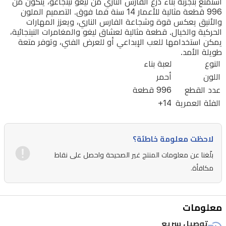
فما
استمتع بتجربة بناء درع الفارس الناري من ليغو نينجاغو، يتكون من
996 قطعة مثالية للأعمار 14 سنة فما فوق. التصميم الملون
فوق.
والأنيق يعكس قوة وشجاعة الفارس الناري، ويعزز المهارات
التصميم
الحركية والخيال. قطعة مثالية لعشاق ليغو والمغامرات النينجائية،
يمكن استخدامها للعب الإبداعي أو للعرض الفني، وتوفر متعة
الملون
طويلة الأمد.
والأنيق
النوع
لعبة بناء
اللون
يعكس
أحمر
عدد القطع
996 قطعة
قوة
الفئة العمرية
14+
وشجاعة
الفارس
الناري،
لاحظت معلومة خاطئة؟
ويعزز
بلّغنا عن معلومات المنتج غير الصحيحة واحصل على نقاط
المهارات
مكافأة.
الحركية
والخيال.
معلومات
قطعة
توصيل سريع