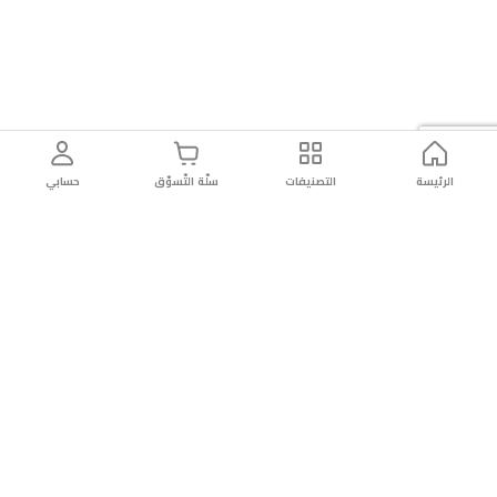
الرئيسة
التصنيفات
سلّة التّسوّق
حسابي
توصيل
سهولة إعادة
تسوق
دائماً
سريع
المنتج
بأمان
موثوقة