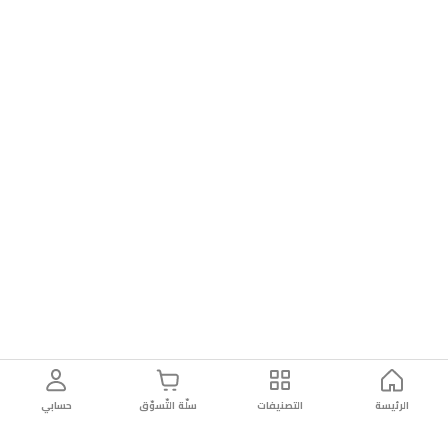
الرئيسة
التصنيفات
سلّة التّسوّق
حسابي