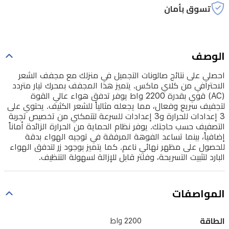
هذا
تسوق بأمان
المجفف
بمحرك
تيار
الوصف
متردد
احصلي على نتائج صالونات التجميل في منزلك مع مجفف الشعر
(AC)
الاحترافي من كلاي ماكس. يتميز هذا المجفف بمحرك تيار متردد
قوي
(AC) قوي بقدرة 2200 واط يوفر تدفق هواء عالي القوة
بقدرة
لتجفيف سريع وفعال، مما يجعله مثالياً للشعر الكثيف. يحتوي على
3 إعدادات للحرارة و3 إعدادات للسرعة لتتمكني من تخصيص تجربة
2200
التصفيف حسب حاجتك. يوفر نظام الحماية من الحرارة الزائدة أماناً
واط
إضافياً، بينما تساعد الفوهة المرفقة في توجيه الهواء بدقة
يوفر
للحصول على مظهر نهائي ناعم. كما يتميز بوجود زر لتدفق الهواء
البارد لتثبيت التسريحة، وفلتر قابل للإزالة لسهولة التنظيف.
تدفق
هواء
عالي
المواصفات
القوة
الطاقة
2200 واط
لتجفيف