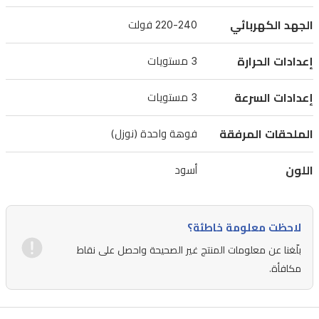
سريع
الجهد الكهربائي
220-240 فولت
وفعال،
مما
إعدادات الحرارة
3 مستويات
يجعله
إعدادات السرعة
3 مستويات
مثالياً
للشعر
الملحقات المرفقة
فوهة واحدة (نوزل)
الكثيف.
يحتوي
اللون
أسود
على
3
إعدادات
لاحظت معلومة خاطئة؟
للحرارة
بلّغنا عن معلومات المنتج غير الصحيحة واحصل على نقاط
و3
مكافأة.
إعدادات
للسرعة