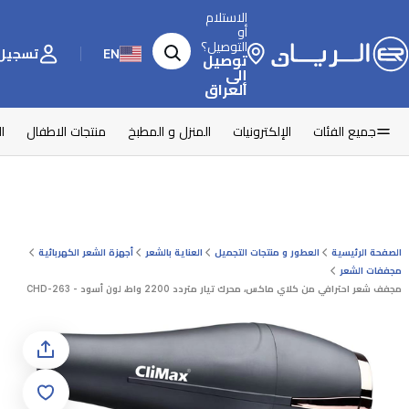
الاستلام
أو
التوصيل؟
EN
تسجيل 
توصيل
إلى
العراق
جميع الفئات
الإلكترونيات
المنزل و المطبخ
منتجات الاطفال
ا
الصفحة الرئيسية
العطور و منتجات التجميل
العناية بالشعر
أجهزة الشعر الكهربائية
مجففات الشعر
مجفف شعر احترافي من كلاي ماكس، محرك تيار متردد 2200 واط، لون أسود - CHD-263