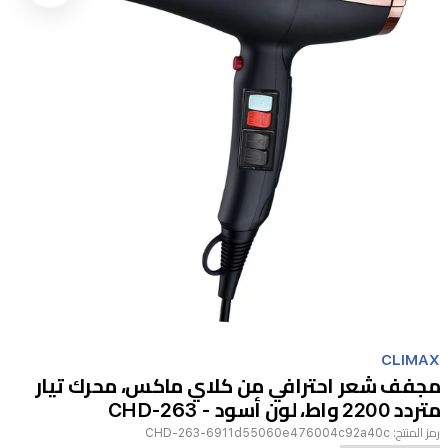
Item
1
CLIMAX
of
مجفف شعر احترافي من كلاي ماكس، محرك تيار
1
متردد 2200 واط، لون أسود - CHD-263
رمز المنتج:
CHD-263-6911d55060e476004c92a40c