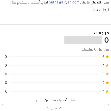
يرجى الاتصال بنا على
online@elryan.com
لطرح أسئلتك وسنقوم بنشر
بينما
الإجابات هنا.
تساعد
الفوهة
المرفقة
في
مراجعات
0
توجيه
الهواء
من اصل 0 مراجعات
بدقة
0
5
للحصول
0
4
على
0
3
مظهر
0
2
نهائي
0
1
ناعم.
كما
شارك أفكارك مع زبائن آخرين
يتميز
اكتب مراجعة