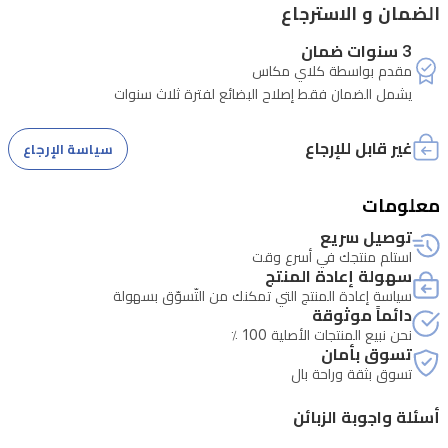
لتتمكني
الضمان و الاسترجاع
من
3 سنوات ضمان
تخصيص
مقدم بواسطة كلاي مكاس
يشمل الضمان فقط إصلاح البضائع لفترة ثلاث سنوات
تجربة
التصفيف
غير قابل للإرجاع
سياسة الإرجاع
حسب
حاجتك.
معلومات
يوفر
توصيل سريع
نظام
استلم منتجك في أسرع وقت
سهولة إعادة المنتج
الحماية
سياسة إعادة المنتج التي تمكنك من التّسوّق بسهولة
من
دائماً موثوقة
نحن نبيع المنتجات الأصلية 100 ٪
الحرارة
تسوق بأمان
الزائدة
تسوق بثقة وراحة بال
أماناً
أسئلة واجوبة الزبائن
إضافياً،