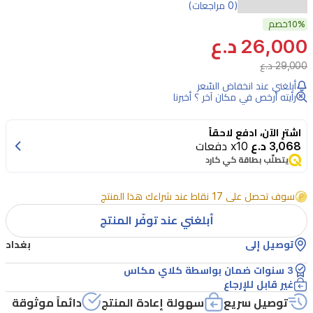
احصلي
(0 مراجعات)
على
10%
خصم
26,000 د.ع
نتائج
29,000 د.ع
صالونات
أبلغني عند انخفاض السّعر
التجميل
رأيته أرخص في مكان آخر ؟ أخبرنا
في
منزلك
اشترِ الآن، ادفع لاحقاً
3,068 د.ع
x10 دفعات
مع
يتطلّب بطاقة كي كارد
مجفف
الشعر
سوف تحصل على 17 نقاط عند شراءك هذا المنتج
الاحترافي
أبلغني عند توفّر المنتج
من
توصيل إلى
بغداد
كلاي
3 سنوات ضمان بواسطة كلاي مكاس
ماكس.
غير قابل للإرجاع
يتميز
توصيل سريع
سهولة إعادة المنتج
دائماً موثوقة