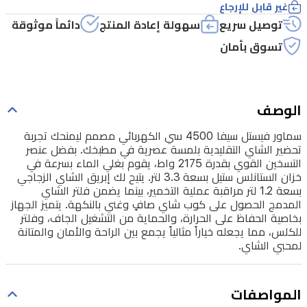
غير قابل للإرجاع
بلمسة
توصيل سريع
سهولة إعادة المنتج
دائماً موثوقة
عصرية
تسوق بأمان
في
مطبخك.
بفضل
الوصف
عنصر
سماور فيستل سيفا 4500 سي الكهربائي مصمم ليمنحك تجربة
التسخين
تحضير الشاي التقليدية بلمسة عصرية في مطبخك. بفضل عنصر
القوي
التسخين القوي بقدرة 2175 واط، يقوم بغلي الماء بسرعة في
خزان الستانلس ستيل بسعة 3.3 لتر. يتيح لك إبريق الشاي الزجاجي
بقدرة
بسعة 1.2 لتر مراقبة عملية التخمير، بينما يضمن فلتر الشاي
2175
المدمج الحصول على كوب شاي صافٍ وغني بالنكهة. يتميز الجهاز
واط،
بخاصية الحفاظ على الحرارة، والحماية من التشغيل الجاف، وفلتر
للكلس، مما يجعله خياراً مثالياً يجمع بين الراحة والأمان والمتانة
يقوم
لمحبي الشاي.
بغلي
الماء
المواصفات
بسرعة