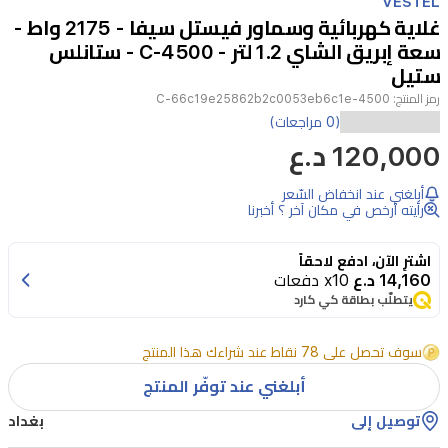
VESTEL
of
غلاية كهربائية وسماور فيستل سيفا - 2175 واط -
3
سعة إبريق الشاي 1.2 لتر - 4500-C - ستانلس
ستيل
رمز المنتج:
4500-C-66c19e25862b2c0053eb6c1e
سماور
(0 مراجعات)
120,000 د.ع
فيستل
سيفا
أبلغني عند انخفاض السّعر
4500
رأيته أرخص في مكان آخر ؟ أخبرنا
سي
الكهربائي
اشترِ الآن، ادفع لاحقاً
14,160 د.ع
x10 دفعات
مصمم
يتطلّب بطاقة كي كارد
ليمنحك
تجربة
سوف تحصل على 78 نقاط عند شراءك هذا المنتج
تحضير
أبلغني عند توفّر المنتج
الشاي
توصيل إلى
بغداد
التقليدية