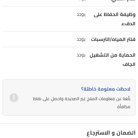
عملية
وظيفة الحفاظ على
يوجد
التخمير،
الدفء
بينما
يضمن
فلتر المياه/الترسبات
يوجد
فلتر
الشاي
الحماية من التشغيل
يوجد
المدمج
الجاف
الحصول
على
لاحظت معلومة خاطئة؟
كوب
بلّغنا عن معلومات المنتج غير الصحيحة واحصل على نقاط
شاي
مكافأة.
صافٍ
وغني
بالنكهة.
الضمان و الاسترجاع
يتميز