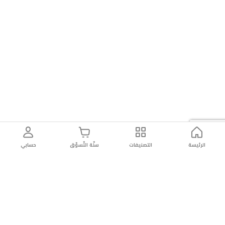
الرئيسة
التصنيفات
سلّة التّسوّق
حسابي