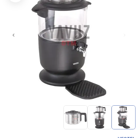
Item
1
of
3
Item
1