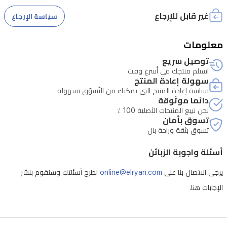
الجهاز
غير قابل للإرجاع
سياسة الإرجاع
بخاصية
الحفاظ
معلومات
على
توصيل سريع
استلم منتجك في أسرع وقت
الحرارة،
سهولة إعادة المنتج
والحماية
سياسة إعادة المنتج التي تمكنك من التّسوّق بسهولة
دائماً موثوقة
من
نحن نبيع المنتجات الأصلية 100 ٪
التشغيل
تسوق بأمان
تسوق بثقة وراحة بال
الجاف،
وفلتر
أسئلة واجوبة الزبائن
للكلس،
يرجى الاتصال بنا على
online@elryan.com
لطرح أسئلتك وسنقوم بنشر
مما
الإجابات هنا.
يجعله
خياراً
مثالياً