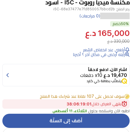
مكنسة ميديا روبوت - I5C - اسود
4
رمز المنتج:
i5C-68e37477e7fd850057bbcd2b
تقدم
(0 مراجعات)
50%
ميديا
خصم
165,000 د.ع
I5C
مكنسة
330,000 د.ع
روبوت
أبلغني عند انخفاض السّعر
رأيته أرخص في مكان آخر ؟ أخبرنا
سهلة
الاستخدام
اشترِ الآن، ادفع لاحقاً
للعناية
19,470 د.ع
x10 دفعات
يتطلّب بطاقة كي كارد
بالأرضيات.
تتميز
سوف تحصل على 107 نقاط عند شراءك هذا المنتج
بملاحة
ينتهي العرض خلال
01
:
19
:
06
:
37
بنظام
اطلبه الآن واستلمه بحلول
الثلاثاء، 11 أغسطس
الجيروسكوب
أضف إلى السلّة
لتخطيط