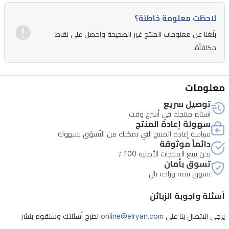
للتحكم
عن
لاحظت معلومة خاطئة؟
بعد،
بلّغنا عن معلومات المنتج غير الصحيحة واحصل على نقاط
مناسبة
مكافأة.
للمنازل
الذكية
معلومات
في
توصيل سريع
العراق.
استلم منتجك في أسرع وقت
سهولة إعادة المنتج
سياسة إعادة المنتج التي تمكنك من التّسوّق بسهولة
دائماً موثوقة
نحن نبيع المنتجات الأصلية 100 ٪
تسوق بأمان
تسوق بثقة وراحة بال
أسئلة واجوبة الزبائن
يرجى الاتصال بنا على
online@elryan.com
لطرح أسئلتك وسنقوم بنشر