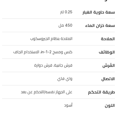
للمسح
الفعال.
سعة حاوية الغبار
0.25 لتر
وفرش
جانبية
سعة خزان الماء
450 مل
وفرش
الملاحة
الملاحة بنظام الجيروسكوب
دوارة
تعزز
الوظائف
كنس ومسح 2-in-1، الاستخدام الجاف
الالتقاط
بجميع
الفُرش
فرش جانبية، فرش دوارة
أنواع
الاتصال
الأرضيات.
واي فاي
توافر
طريقة التحكم
على الجهاز نفسه/التحكم عن بعد
اتصال
واي
اللون
أسود
فاي