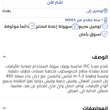
اشتر الآن
مسارات
تنظيف
توصيل إلى
بغداد
دقيقة،
1 سنة مقدم من MIDEA
وتبسط
توصيل سريع
سهولة إعادة المنتج
دائماً موثوقة
وظيفة
تسوق بأمان
2-
in-
1
للكنس
الوصف
والمسح،
تقدم ميديا I5C مكنسة روبوت سهلة الاستخدام للعناية بالأرضيات.
مع
تتميز بملاحة بنظام الجيروسكوب لتخطيط مسارات تنظيف دقيقة،
وتبسط وظيفة 2-in-1 للكنس والمسح، مع خزان ماء بسعة 450
خزان
مل للمسح الفعال. وفرش جانبية وفرش دوارة تعزز الالتقاط بجميع
ماء
أنواع الأرضيات. توافر اتصال واي فاي للتحكم عن بعد، مناسبة
للمنازل الذكية في العراق.
بسعة
450
مل
المواصفات