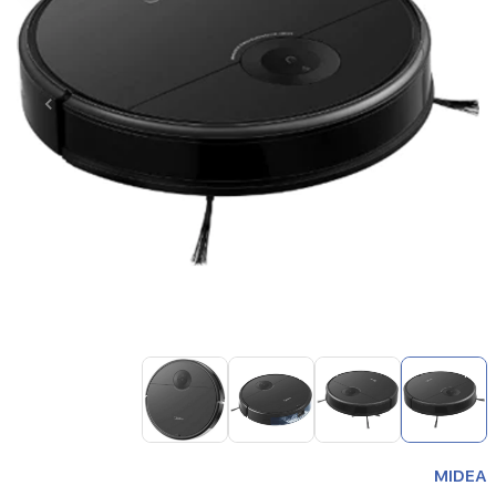
Item
1
of
4
Item
1
MIDEA
of