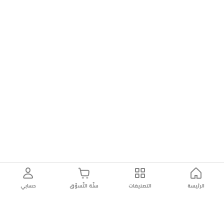
الرئيسة
التصنيفات
سلّة التّسوّق
حسابي