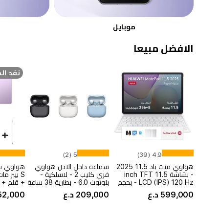
موبايل
Item
1
الافضل مبيعا
of
4
نفد ال
5 (2)
4.9 (39)
هواوي ميت باد 11.5 2025
سماعة داخل الاذن هواوي
- بشاشة 11.5 inch TFT
فري كليب 2 - لاسلكية -
LCD (IPS) 120 Hz - بحجم
بلوتوث 6.0 - بطارية 38 ساعة
+ قلم + 
بطارية 10100 ميلي امبير
599,000 د.ع
209,000 د.ع
652,000 د
بالساعة + كيبورد + مجموعة
برامج WPS المكتبية
Item