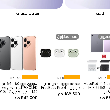
تابلت
ساعات سمارت
مخزون
نفد المخزون
4.9 (16)
5 (7)
5 (21)
هواوي تاب MatePad 11.5
سماعة بلوتوث داخل الاذن
هواوي بيورا 80 - 6.6 انج,
S بيبر مات - 256/8 كيكابايت
هواوي - FreeBuds Pro 4
LTPO OLED, بمعدل تحد
كفر
144 هيرتز - كيري
188,500 د.ع
نانومتر) - بحجم بطاري
.ع
942,000 د.ع
مللي امبير , بس
واط - حجز مسبق