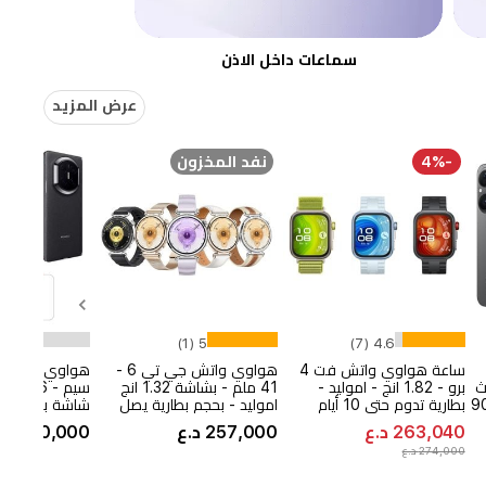
سماعات داخل الاذن
عرض المزيد
-4%
نفد المخزون
(0)
5 (1)
4.6 (7)
ساعة هواوي واتش فت 4
هواوي واتش جي تي 6 -
يث
برو - 1.82 انج - اموليد -
41 ملم - بشاشة 1.32 انج
ن 9010s (7
بطارية تدوم حتى 10 أيام
اموليد - بحجم بطارية يصل
ش
ة 5170
الى 14 يوم - مقاومة ماء
دي 
263,040 د.ع
257,000 د.ع
2,790,000 د.ع
رعة شحن 66
وغبار بمعيار 5ATM وIP69
274,000 د.ع
واط لاسلكي +