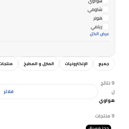
هواوي
شاومي
هونر
ريلمي
عرض الكل
جميع
الإلكترونيات
المنزل و المطبخ
منتجات 
9 نتائج
فلاتر
ل
هواوي
9 منتجات
حجز مسبق