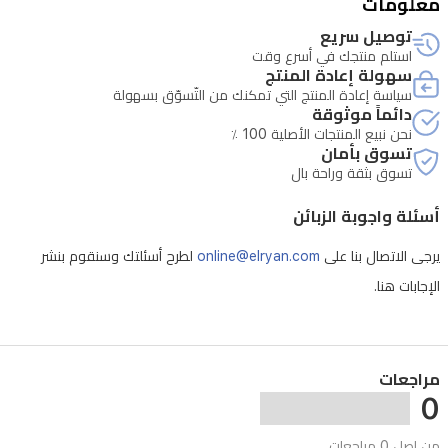
معلومات
توصيل سريع
استلم منتجك في أسرع وقت
سهولة إعادة المنتج
سياسة إعادة المنتج التي تمكنك من التّسوّق بسهولة
دائماً موثوقة
نحن نبيع المنتجات الأصلية 100 ٪
تسوق بأمان
تسوق بثقة وراحة بال
أسئلة واجوبة الزبائن
يرجى الاتصال بنا على
online@elryan.com
لطرح أسئلتك وسنقوم بنشر
الإجابات هنا.
- فتح الجهاز بشكل غير مصرح به يلغي الصيانة
مراجعات
0
من اصل 0 مراجعات