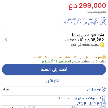
299,000 د.ع
TCL
TP200K
350,000 د.ع
تقدم
أبلغني عند انخفاض السّعر
صوت
رأيته أرخص في مكان آخر ؟ أخبرنا
قوي
اشترِ الآن، ادفع لاحقاً
بقوة
35,282 د.ع
x10 دفعات
220
يتطلّب بطاقة كي كارد
واط
مع
سوف تحصل على 194 نقاط عند شراءك هذا المنتج
اطلبه الآن واستلمه بحلول
الخميس، 13 أغسطس
باس
أضف إلى السلّة
عميق
وإضاءة
اشتر الآن
ملونة
توصيل إلى
بغداد
مبهرة،
1 سنوات ضمان بواسطة TCL
وبلوتوث
غير قابل للإرجاع
5.4