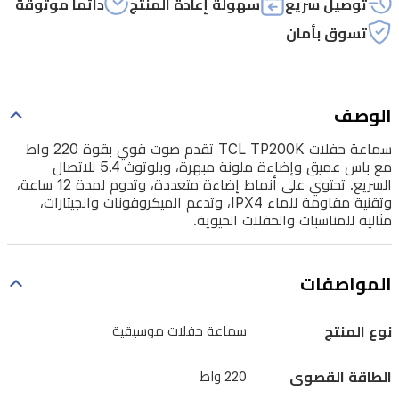
توصيل سريع
سهولة إعادة المنتج
دائماً موثوقة
للاتصال
تسوق بأمان
السريع.
تحتوي
على
الوصف
أنماط
إضاءة
سماعة حفلات TCL TP200K تقدم صوت قوي بقوة 220 واط
مع باس عميق وإضاءة ملونة مبهرة، وبلوتوث 5.4 للاتصال
متعددة،
السريع. تحتوي على أنماط إضاءة متعددة، وتدوم لمدة 12 ساعة،
وتدوم
وتقنية مقاومة للماء IPX4، وتدعم الميكروفونات والجيتارات،
مثالية للمناسبات والحفلات الحيوية.
لمدة
12
ساعة،
المواصفات
وتقنية
مقاومة
نوع المنتج
سماعة حفلات موسيقية
للماء
IPX4،
الطاقة القصوى
220 واط