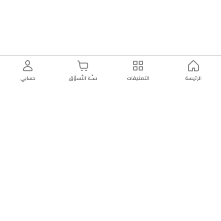
الرئيسة
التصنيفات
سلّة التّسوّق
حسابي
توصيل
سهولة إعادة
تسوق
دائماً
سريع
المنتج
بأمان
موثوقة