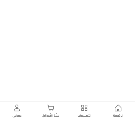
الرئيسة
التصنيفات
سلّة التّسوّق
حسابي