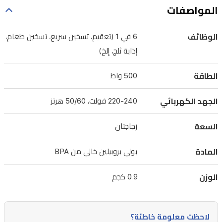
بالبخار
المواصفات
عالي
الوظائف
6 في 1 (تعقيم، تسخين سريع، تسخين طعام،
الحرارة
إذابة ثلج، إلخ)
الذي
يقضي
الطاقة
500 واط
على
99.9%
الجهد الكهربائي
220-240 فولت، 50/60 هرتز
من
البكتيريا،
السعة
زجاجتان
وتسخين
المادة
الزجاجات
بولي بروبيلين خالي من BPA
السريع،
الوزن
0.9 كجم
وتسخين
طعام
الأطفال،
لاحظت معلومة خاطئة؟