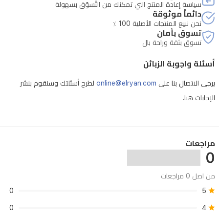
سياسة إعادة المنتج التي تمكنك من التّسوّق بسهولة
دائماً موثوقة
كما
نحن نبيع المنتجات الأصلية 100 ٪
يحتوي
تسوق بأمان
تسوق بثقة وراحة بال
على
ضوء
أسئلة واجوبة الزبائن
ليلي
يرجى الاتصال بنا على
online@elryan.com
لطرح أسئلتك وسنقوم بنشر
مدمج
الإجابات هنا.
لراحة
أكبر
أثناء
مراجعات
الرضاعة
0
ليلاً،
وتصميم
من اصل 0 مراجعات
واسع
0
5
يتسع
0
4