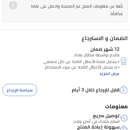
وإذابة
بلّغنا عن معلومات المنتج غير الصحيحة واحصل على نقاط
الثلج
مكافأة.
بكفاءة.
يتميز
الجهاز
الضمان و الاسترجاع
بشاشة
12 شهر ضمان
LCD
مقدم بواسطة مكازان بغداد
تعمل
باللمس
عرض المزيد
لسهولة
التحكم
قابل للإرجاع خلال 3 أيام
سياسة الإرجاع
الدقيق
في
معلومات
• تتطلب الصيانة التحقق من الرقم التسلسلي للجهاز
درجة
توصيل سريع
الحرارة
استلم منتجك في أسرع وقت
سهولة إعادة المنتج
والوقت.