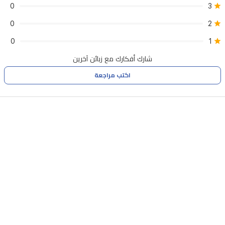
لزجاجتين
0
3
في
0
2
وقت
0
1
واحد.
شارك أفكارك مع زبائن آخرين
تم
تصنيع
اكتب مراجعة
الجهاز
من
مواد
آمنة
وخالية
من
مادة
BPA،
مما