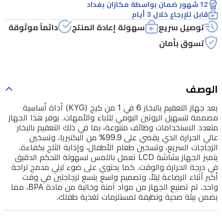
12 شهور ضمان بواسطة مكازان بغداد
الروتين
قابل للإرجاع خلال 3 أيام
اليومي
توصيل سريع
سهولة إعادة المنتج
دائماً موثوقة
للآباء
تسوق بأمان
والأمهات.
يوفر
هذا
الوصف
الجهاز
يعد جهاز التعقيم بالبخار 6 في 1 من كيج (KYG) أداة أساسية
متعدد
مصممة لتسهيل الروتين اليومي للآباء والأمهات. يوفر هذا الجهاز
الاستخدامات
متعدد الاستخدامات وظائف متنوعة، بما في ذلك التعقيم بالبخار
عالي الحرارة الذي يقضي على 99.9% من البكتيريا، وتسخين
وظائف
الزجاجات السريع، وتسخين طعام الأطفال، وإذابة الثلج بكفاءة.
متنوعة،
يتميز الجهاز بشاشة LCD تعمل باللمس لسهولة التحكم الدقيق
في درجة الحرارة والوقت. كما يحتوي على ضوء ليلي مدمج لراحة
بما
أكبر أثناء الرضاعة ليلاً، وتصميم واسع يتسع لزجاجتين في وقت
في
واحد. تم تصنيع الجهاز من مواد آمنة وخالية من مادة BPA، مما
يضمن بيئة صحية ونظيفة لمستلزمات تغذية طفلك.
ذلك
التعقيم