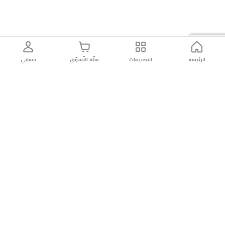
الرئيسة
التصنيفات
سلّة التّسوّق
حسابي
توصيل
سهولة إعادة
تسوق
دائماً
سريع
المنتج
بأمان
موثوقة
عن الريان