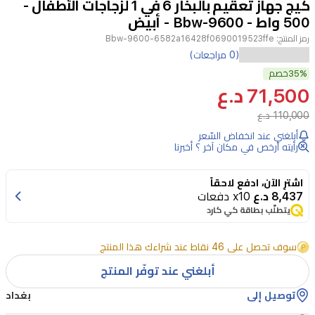
كيج جهاز تعقيم بالبخار 6 في 1 لزجاجات الأطفال -
3
500 واط - Bbw-9600 - أبيض
رمز المنتج:
Bbw-9600-6582a16428f0690019523ffe
يعد
(0 مراجعات)
جهاز
35%
خصم
71,500 د.ع
التعقيم
110,000 د.ع
بالبخار
6
أبلغني عند انخفاض السّعر
رأيته أرخص في مكان آخر ؟ أخبرنا
في
1
اشترِ الآن، ادفع لاحقاً
من
8,437 د.ع
x10 دفعات
كيج
يتطلّب بطاقة كي كارد
(KYG)
أداة
سوف تحصل على 46 نقاط عند شراءك هذا المنتج
أساسية
أبلغني عند توفّر المنتج
مصممة
توصيل إلى
بغداد
لتسهيل