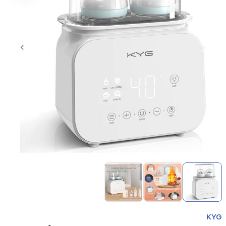
Item
1
of
3
Item
1
KYG
of