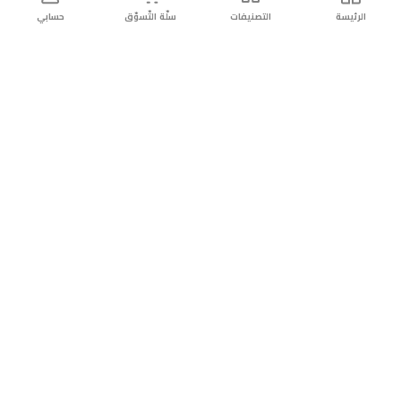
الرئيسة
التصنيفات
سلّة التّسوّق
حسابي
توصيل
سهولة إعادة
تسوق
دائماً
سريع
المنتج
بأمان
موثوقة
عن الريان
عن الريان
التّسوّق عبر الانترنت