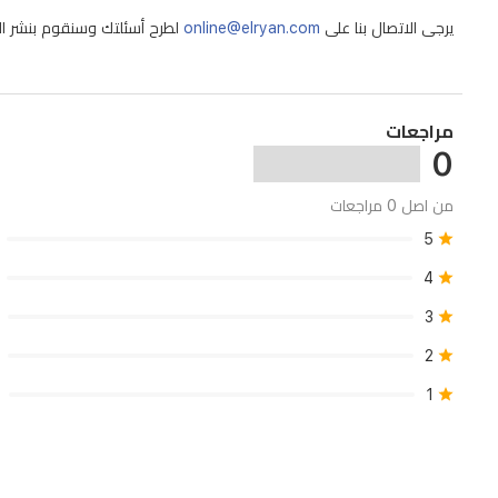
22–
42
يرجى الاتصال بنا على
online@elryan.com
لطرح أسئلتك وسنقوم بنشر الإج
سم
وتثبت
باستخدام
مراجعات
0
فيلكو
لتجربة
من اصل 0 مراجعات
قياس
5
مريحة.
4
يعرض
3
الجهاز
على
2
شاشة
1
ملونة
كبيرة
القراءات