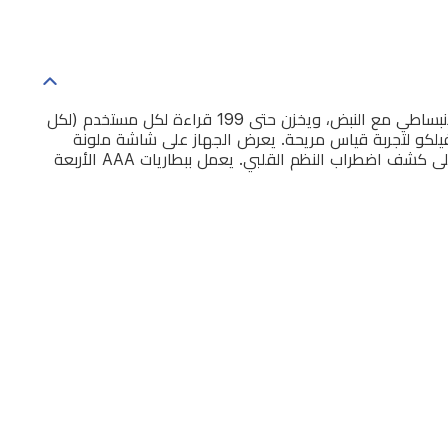
جهاز قياس ضغط الدم الرقمي من سينكور SBP 1500WH مصمم للاستخدام المنزلي بدقة عالية. يوفر قراءات الضغط الانقباضي والانبساطي مع النبض، ويخزن حتى 199 قراءة لكل مستخدم (لكل
واي فاي والبلوتوث. الكفة قابلة للضبط لمحيط ذراع 22–42 سم وتثبت باستخدام فيلكو لتجربة قياس مريحة. يعرض الجهاز على شاشة ملونة
كبيرة القراءات بوضوح وفق مقياس ألوان (أخضر عادي، أصفر تحذيري، أحمر مرتفع). يدعم وحدتي القياس mmHg و kPa، ويحتوي على كشف اضطراب النظم القلبي. يعمل ببطاريات AAA الأربعة