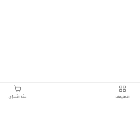
التصنيفات
سلّة التّسوّق