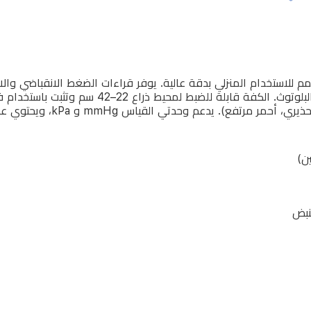
اثنين)، ويمكن توصيله بتطبيق سينكور HOME عبر ال
نبض