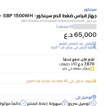
Item
1
سينكور
of
جهاز قياس ضغط الدم سينكور- SBP 1500WH - أبيض
1
رمز المنتج:
SBP1500WH-670ccdee6150b60048554e4b
جهاز
(0 مراجعات)
65,000 د.ع
قياس
ضغط
أبلغني عند انخفاض السّعر
الدم
رأيته أرخص في مكان آخر ؟ أخبرنا
الرقمي
اشترِ الآن، ادفع لاحقاً
من
7,670 د.ع
x10 دفعات
سينكور
يتطلّب بطاقة كي كارد
SBP
1500WH
سوف تحصل على 42 نقاط عند شراءك هذا المنتج
مصمم
للاستخدام
توصيل إلى
المنزلي
توصيل سريع
سهولة إعادة المنتج
دائماً موثوق