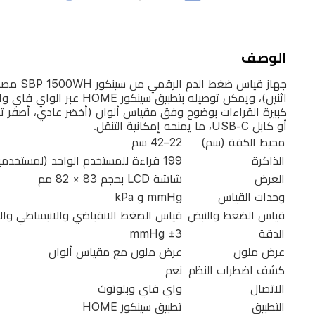
بدقة
عالية.
يوفر
الوصف
قراءات
الضغط
الانقباضي
أو كابل USB-C، ما يمنحه إمكانية التنقل.
والانبساطي
محيط الكفة (سم)
22–42 سم
مع
الذاكرة
199 قراءة للمستخدم الواحد (لمستخدمين)
النبض،
العرض
شاشة LCD بحجم 83 × 82 مم
ويخزن
وحدات القياس
mmHg و kPa
حتى
قياس الضغط والنبض
قياس الضغط الانقباضي والانبساطي وال
199
الدقة
±3 mmHg
قراءة
عرض ملون
عرض ملون مع مقياس ألوان
لكل
كشف اضطراب النظم
نعم
مستخدم
الاتصال
واي فاي وبلوتوث
التطبيق
تطبيق سينكور HOME
(لكل