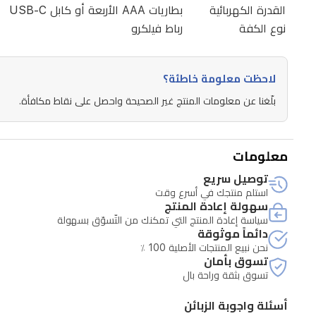
القدرة الكهربائية
بطاريات AAA الأربعة أو كابل USB-C
اثنين)،
نوع الكفة
رباط فيلكرو
ويمكن
توصيله
بتطبيق
لاحظت معلومة خاطئة؟
سينكور
بلّغنا عن معلومات المنتج غير الصحيحة واحصل على نقاط مكافأة.
HOME
عبر
الواي
معلومات
فاي
توصيل سريع
استلم منتجك في أسرع وقت
والبلوتوث.
سهولة إعادة المنتج
الكفة
سياسة إعادة المنتج التي تمكنك من التّسوّق بسهولة
دائماً موثوقة
قابلة
نحن نبيع المنتجات الأصلية 100 ٪
للضبط
تسوق بأمان
تسوق بثقة وراحة بال
لمحيط
ذراع
أسئلة واجوبة الزبائن