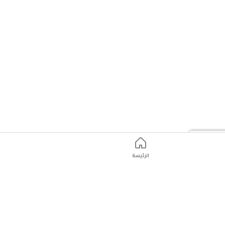
kPa،
ويحتوي
على
كشف
اضطراب
النظم
القلبي.
يعمل
ببطاريات
AAA
الأربعة
الرئيسة
أو
كابل
USB-
C،
ما