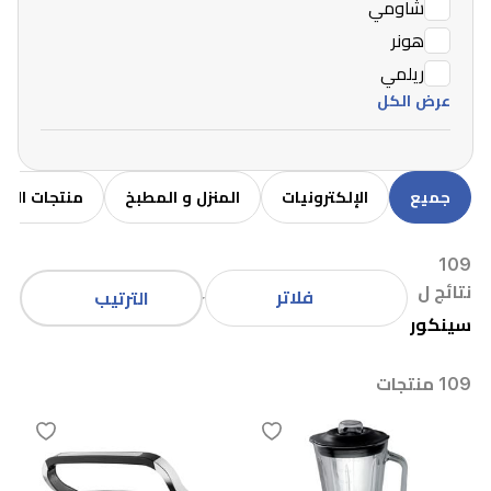
شاومي
هونر
ريلمي
عرض الكل
جميع
الإلكترونيات
المنزل و المطبخ
منتجات الاط
109
نتائج ل
فلاتر
الترتيب
سينكور
109 منتجات