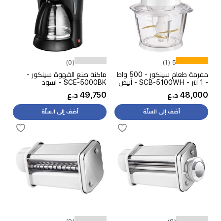
(0)
5 (1)
مفرمة طعام سينكور - 500 واط
ماكنة صنع القهوة سينكور -
- 1 لتر - SCB-5100WH - أبيض
SCE-5000BK - اسود
48,000 د.ع
49,750 د.ع
أضف إلى السلّة
أضف إلى السلّة