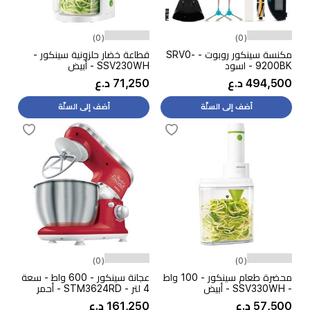
(0)
(0)
مكنسة سينكور روبوت - SRV0-
قطاعة خضار حلزونية سينكور -
9200BK - اسود
SSV230WH - أبيض
494,500 د.ع
71,250 د.ع
أضف إلى السلّة
أضف إلى السلّة
(0)
(0)
محضرة طعام سينكور - 100 واط
عجانة سينكور - 600 واط - سعة
- SSV330WH - أبيض
4 لتر - STM3624RD - أحمر
57,500 د.ع
161,250 د.ع