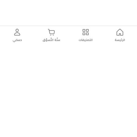
الرئيسة
التصنيفات
سلّة التّسوّق
حسابي
توصيل
سهولة إعادة
تسوق
دائماً
سريع
المنتج
بأمان
موثوقة