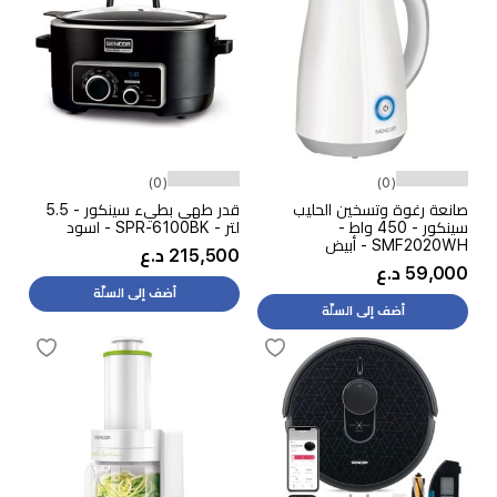
(0)
(0)
صانعة رغوة وتسخين الحليب
قدر طهي بطيء سينكور - 5.5
سينكور - 450 واط -
لتر - SPR-6100BK - اسود
SMF2020WH - أبيض
215,500 د.ع
59,000 د.ع
أضف إلى السلّة
أضف إلى السلّة