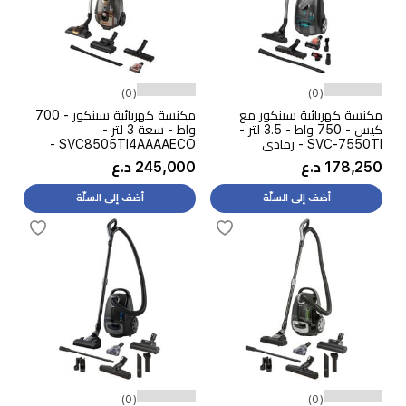
(0)
(0)
مكنسة كهربائية سينكور مع
مكنسة كهربائية سينكور - 700
كيس - 750 واط - 3.5 لتر -
واط - سعة 3 لتر -
SVC-7550TI - رمادي
SVC8505TI4AAAAECO -
رمادي
178,250 د.ع
245,000 د.ع
أضف إلى السلّة
أضف إلى السلّة
(0)
(0)