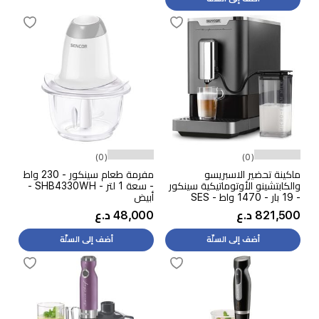
(0)
(0)
ماكينة تحضير الاسبريسو
مفرمة طعام سينكور - 230 واط
والكابتشينو الأوتوماتيكية سينكور
- سعة 1 لتر - SHB4330WH -
- 19 بار - 1470 واط - SES
أبيض
9200CH - سلفر
821,500 د.ع
48,000 د.ع
أضف إلى السلّة
أضف إلى السلّة