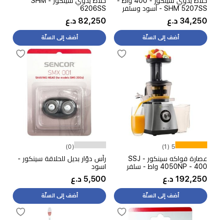
خلاط يدوي سينكور - 400 واط -
خلاط يدوي سينكور - SHM
SHM 5207SS - أسود وسلفر
6206SS
34,250 د.ع
82,250 د.ع
أضف إلى السلّة
أضف إلى السلّة
(0)
5 (1)
عصارة فواكه سينكور - SSJ
رأس دوّار بديل للحلاقة سينكور -
4050NP - 400 واط - سلفر
اسود
192,250 د.ع
5,500 د.ع
أضف إلى السلّة
أضف إلى السلّة