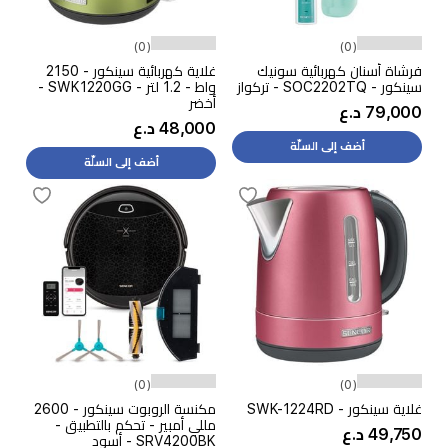
(0)
(0)
فرشاة أسنان كهربائية سونيك
غلاية كهربائية سينكور - 2150
سينكور - SOC2202TQ - تركواز
واط - 1.2 لتر - SWK1220GG -
أخضر
79,000 د.ع
48,000 د.ع
أضف إلى السلّة
أضف إلى السلّة
(0)
(0)
غلاية سينكور - SWK-1224RD
مكنسة الروبوت سينكور - 2600
مللي أمبير - تحكم بالتطبيق -
49,750 د.ع
SRV4200BK - أسود