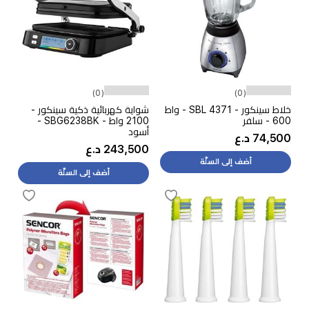
(0)
(0)
خلاط سينكور - SBL 4371 - واط
شواية كهربائية ذكية سينكور -
600 - سلفر
2100 واط - SBG6238BK -
أسود
74,500 د.ع
243,500 د.ع
أضف إلى السلّة
أضف إلى السلّة