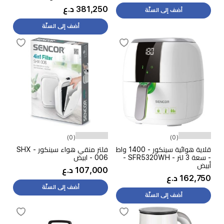
381,250 د.ع
أضف إلى السلّة
أضف إلى السلّة
(0)
(0)
قلاية هوائية سينكور - 1400 واط
فلتر منقي هواء سينكور - SHX
- سعة 3 لتر - SFR5320WH -
006 - ابيض
أبيض
107,000 د.ع
162,750 د.ع
أضف إلى السلّة
أضف إلى السلّة