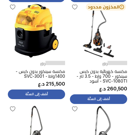
المخزون محدود
(0)
(0)
مكنسة كهربائية بدون كيس
مكنسة سينكور بدون كيس -
سينكور - 700 واط - 3.5 لتر -
1400واط - SVC-3001
SVC-1080TI - أسود
215,500 د.ع
260,500 د.ع
أضف إلى السلّة
أضف إلى السلّة