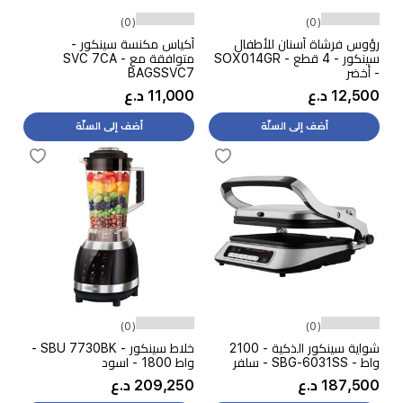
(0)
(0)
رؤوس فرشاة أسنان للأطفال
أكياس مكنسة سينكور -
سينكور - 4 قطع - SOX014GR
متوافقة مع SVC 7CA -
- أخضر
BAGSSVC7
12,500 د.ع
11,000 د.ع
أضف إلى السلّة
أضف إلى السلّة
(0)
(0)
شواية سينكور الذكية - 2100
خلاط سينكور - SBU 7730BK -
واط - SBG-6031SS - سلفر
واط 1800 - اسود
187,500 د.ع
209,250 د.ع