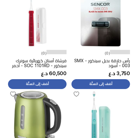
(0)
(0)
رأس حلاقة بديل سينكور - SMX
فرشاة أسنان كهربائية سونيك
003 - أسود
سينكور - SOC 1101RD - أحمر
3,750 د.ع
60,500 د.ع
أضف إلى السلّة
أضف إلى السلّة