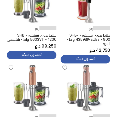
(0)
(0)
خلاط يدوي سينكور - SHB-
خلاط يدوي سينكور - SHB
4359BK-EUE3 - 800 واط -
5603VT - 1200 واط - بنفسجي
اسود
99,250 د.ع
42,750 د.ع
أضف إلى السلّة
أضف إلى السلّة