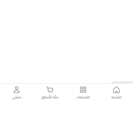
الرئيسة
التصنيفات
سلّة التّسوّق
حسابي