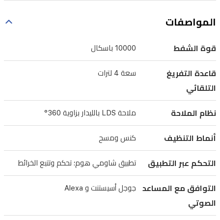
360°
لضمان
المواصفات
تغطية
كاملة
قوة الشفط
10000 باسكال
وتجنب
العوائق.
قاعدة التفريغ
سعة 4 لترات
يمكنها
التلقائي
كنس
نظام الملاحة
ملاحة LDS بالليدار بزاوية 360°
ومسح
في
أنماط التنظيف
كنس ومسح
آن
واحد،
التحكم عبر التطبيق
تطبيق شاومي هوم؛ تحكم وتتبع الخرائط
ويمكن
التوافق مع المساعد
جوجل أسيستنت و Alexa
التحكم
الصوتي
بها
وجدولتها