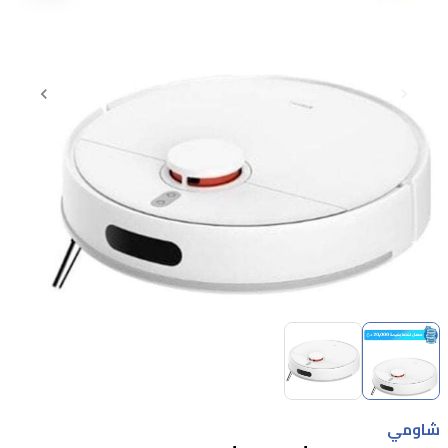
Item
1
of
2
Item
1
شاومي
of