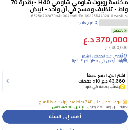
مكنسة روبوت شاومي شاومي H40 - بقدرة 70
2
واط - تنظيف ومسح في آن واحد - ابيض
رمز المنتج:
6932554432416-6628d702a70b4b004cb6fdfc
مكنسة
(0 مراجعات)
8%
شاومي
خصم
370,000 د.ع
H40
الروبوتية
400,000 د.ع
البيضاء
أبلغني عند انخفاض السّعر
رأيته أرخص في مكان آخر ؟ أخبرنا
توفر
تنظيفاً
اشترِ الآن، ادفع لاحقاً
قوياً
43,660 د.ع
x10 دفعات
يتطلّب بطاقة كي كارد
بقدرة
شفط
سوف تحصل على 240 نقاط عند شراءك هذا المنتج
تصل
اطلبه الآن واستلمه بحلول
الإثنين، 10 أغسطس
إلى
أضف إلى السلّة
10,000
باسكال