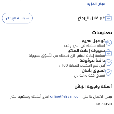
عرض المزيد
مللي
أمبير
3- الضمان يتبع للوكالة الضامنة
غير قابل للإرجاع
سياسة الإرجاع
توفر
حتى
معلومات
180
دقيقة
توصيل سريع
استلم منتجك في أسرع وقت
من
سهولة إعادة المنتج
التشغيل،
سياسة إعادة المنتج التي تمكنك من التّسوّق بسهولة
دائماً موثوقة
مما
نحن نبيع المنتجات الأصلية 100 ٪
تسوق بأمان
يجعلها
تسوق بثقة وراحة بال
مناسبة
للمنازل
أسئلة واجوبة الزبائن
الكبيرة
يرجى الاتصال بنا على
online@elryan.com
لطرح أسئلتك وسنقوم بنشر
والأسر
الإجابات هنا.
النشيطة.