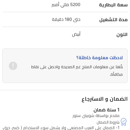
سعة البطارية
5200 مللي أمبير
عبر
تطبيق
مدة التشغيل
حتى 180 دقيقة
شاومي
هوم
اللون
أبيض
أو
من
لاحظت معلومة خاطئة؟
خلال
بلّغنا عن معلومات المنتج غير الصحيحة واحصل على نقاط
المساعدين
مكافأة.
الصوتيين
(جوجل
أسيستنت
الضمان و الاسترجاع
وAlexa).
1 سنة ضمان
بطارية
مقدم بواسطة شوبيني ستور
بسعة
5200
1- الضمان على العيب المصنعي ولا يشمل سوء الاستخدام ( كسر، حرق،