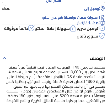
اشتر الآن
وقاعدة
توصيل إلى
بغداد
تفريغ
1 سنوات ضمان بواسطة شوبيني ستور
تلقائي
غير قابل للإرجاع
بسعة
توصيل سريع
سهولة إعادة المنتج
دائماً موثوقة
4
تسوق بأمان
لترات.
تستخدم
ملاحة
الوصف
LDS
بالليدار
مكنسة شاومي H40 الروبوتية البيضاء توفر تنظيفاً قوياً بقدرة
شفط تصل إلى 10,000 باسكال وقاعدة تفريغ تلقائي بسعة 4
المتقدمة
لترات. تستخدم ملاحة LDS بالليدار المتقدمة لرسم خريطة للمنزل
لرسم
بزاوية 360° لضمان تغطية كاملة وتجنب العوائق. يمكنها كنس
ومسح في آن واحد، ويمكن التحكم بها وجدولتها عبر تطبيق
خريطة
شاومي هوم أو من خلال المساعدين الصوتيين (جوجل أسيستنت
للمنزل
وAlexa). بطارية بسعة 5200 مللي أمبير توفر حتى 180 دقيقة
من التشغيل، مما يجعلها مناسبة للمنازل الكبيرة والأسر النشيطة.
بزاوية