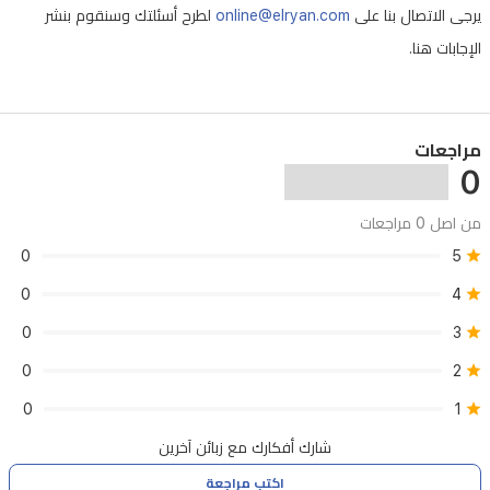
يرجى الاتصال بنا على
online@elryan.com
لطرح أسئلتك وسنقوم بنشر
هدايا
الإجابات هنا.
يحمل
العلامة
التجارية،
مراجعات
مما
0
يجعلها
من اصل 0 مراجعات
خياراً
0
5
مثالياً
كهدية
0
4
راقية.
0
3
0
2
0
1
شارك أفكارك مع زبائن آخرين
اكتب مراجعة