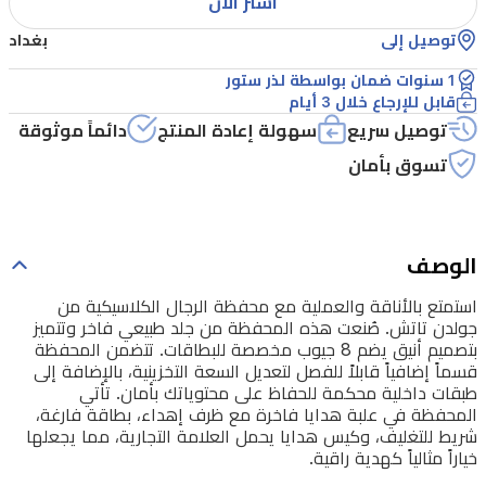
هذه
اشتر الآن
المحفظة
توصيل إلى
بغداد
من
1 سنوات ضمان بواسطة لذر ستور
جلد
قابل للإرجاع خلال 3 أيام
توصيل سريع
سهولة إعادة المنتج
دائماً موثوقة
طبيعي
فاخر
تسوق بأمان
وتتميز
بتصميم
أنيق
الوصف
يضم
استمتع بالأناقة والعملية مع محفظة الرجال الكلاسيكية من
8
جولدن تاتش. صُنعت هذه المحفظة من جلد طبيعي فاخر وتتميز
جيوب
بتصميم أنيق يضم 8 جيوب مخصصة للبطاقات. تتضمن المحفظة
قسماً إضافياً قابلاً للفصل لتعديل السعة التخزينية، بالإضافة إلى
مخصصة
طبقات داخلية محكمة للحفاظ على محتوياتك بأمان. تأتي
للبطاقات.
المحفظة في علبة هدايا فاخرة مع ظرف إهداء، بطاقة فارغة،
شريط للتغليف، وكيس هدايا يحمل العلامة التجارية، مما يجعلها
تتضمن
خياراً مثالياً كهدية راقية.
المحفظة