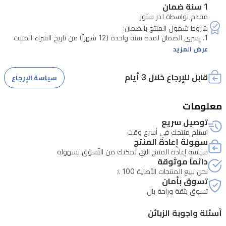
1 سنة ضمان
بأمان.
مقدم بواسطة لذر ستور
تأتي
1. يسري الضمان لمدة سنة واحدة (12 شهراً) من تاريخ الشراء المثبت
المحفظة
عرض المزيد
2. يشمل الضمان عيوب التصنيع فقط، مثل: خلل في الخياطة، عيوب في
في
علبة
قابل للإرجاع خلال 3 أيام
سياسة الإرجاع
4. يقتصر الضمان على إصلاح المنتج أو استبداله (حسب تقييم القسم
هدايا
فاخرة
معلومات
مع
توصيل سريع
استلم منتجك في أسرع وقت
ظرف
سهولة إعادة المنتج
إهداء،
سياسة إعادة المنتج التي تمكنك من التّسوّق بسهولة
دائماً موثوقة
2. الأضرار الناتجة عن السقوط، الحريق، السوائل، المواد الكيميائية، أو
بطاقة
نحن نبيع المنتجات الأصلية 100 ٪
فارغة،
تسوق بأمان
تسوق بثقة وراحة بال
شريط
5. الأضرار الناتجة عن التخزين غير الصحيح أو التعرض لدرجات حرارة أو رطوبة
للتغليف،
عالية.
أسئلة واجوبة الزبائن
وكيس