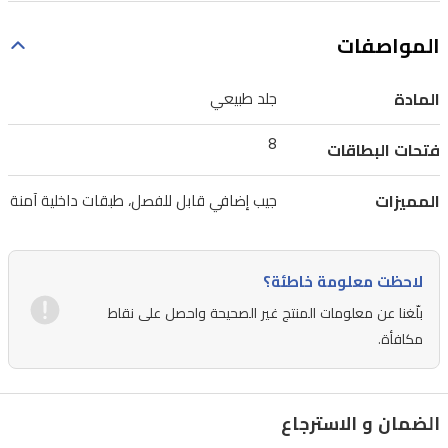
قسماً
المواصفات
إضافياً
قابلاً
المادة
جلد طبيعي
للفصل
لتعديل
8
فتحات البطاقات
السعة
المميزات
جيب إضافي قابل للفصل، طبقات داخلية آمنة
التخزينية،
بالإضافة
إلى
لاحظت معلومة خاطئة؟
طبقات
بلّغنا عن معلومات المنتج غير الصحيحة واحصل على نقاط
داخلية
مكافأة.
محكمة
للحفاظ
على
الضمان و الاسترجاع
محتوياتك