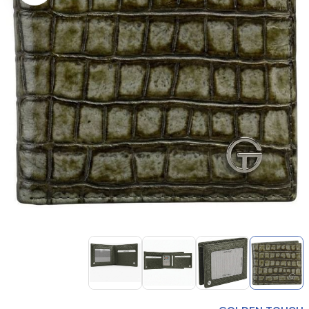
Item
1
of
4
Item
1