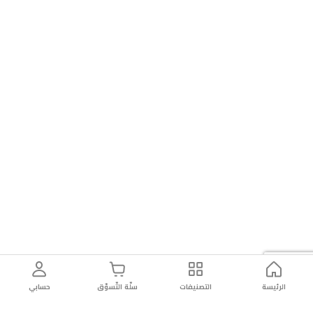
الرئيسة
التصنيفات
سلّة التّسوّق
حسابي