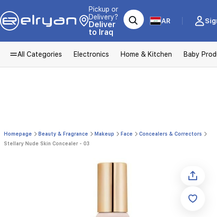
Pickup or
Delivery?
AR
Sig
Deliver
to Iraq
All Categories
Electronics
Home & Kitchen
Baby Prod
Homepage
Beauty & Fragrance
Makeup
Face
Concealers & Correctors
Stellary Nude Skin Concealer - 03