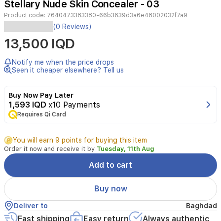
Stellary Nude Skin Concealer - 03
2
Product code:
7640473383380-66b3639d3a6e48002032f7a9
(0 Reviews)
تغطية
13,500 IQD
من
Notify me when the price drops
الخفيفة
Seen it cheaper elsewhere? Tell us
إلى
المتوسطة
Buy Now Pay Later
1,593 IQD
x10 Payments
من
Requires Qi Card
ماركة
ستيلاري،
You will earn 9 points for buying this item
Order it now and receive it by
Tuesday, 11th Aug
تركيبة
Add to cart
خفيفة
الوزن
Buy now
وطبيعية
Deliver to
Baghdad
تمنح
Fast shipping
Easy return
Always authentic