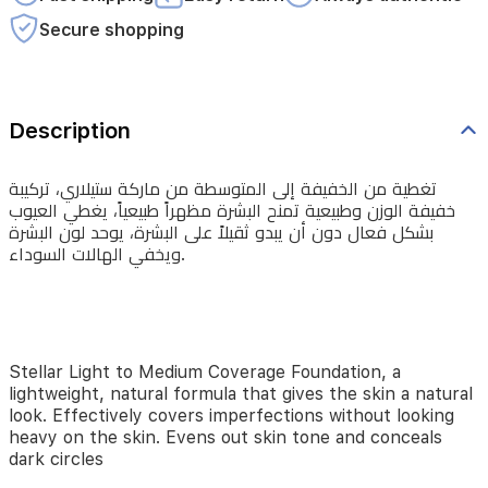
البشرة
Secure shopping
مظهراً
طبيعياً،
يغطي
Description
العيوب
بشكل
تغطية من الخفيفة إلى المتوسطة من ماركة ستيلاري، تركيبة
فعال
خفيفة الوزن وطبيعية تمنح البشرة مظهراً طبيعياً، يغطي العيوب
بشكل فعال دون أن يبدو ثقيلاً على البشرة، يوحد لون البشرة
دون
ويخفي الهالات السوداء.
أن
يبدو
ثقيلاً
على
Stellar Light to Medium Coverage Foundation, a
lightweight, natural formula that gives the skin a natural
البشرة،
look. Effectively covers imperfections without looking
يوحد
heavy on the skin. Evens out skin tone and conceals
dark circles
لون