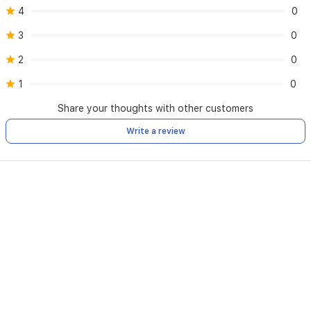
4
0
switch.
(orvibo.com)
3
0
2
0
1
0
Share your thoughts with other customers
Write a review