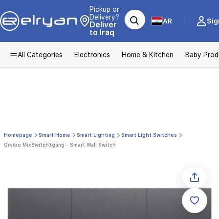
Pickup or
Delivery?
AR
Sig
Deliver
to Iraq
All Categories
Electronics
Home & Kitchen
Baby Prod
Homepage
Smart Home
Smart Lighting
Smart Light Switches
Orvibo MixSwitch3gang - Smart Wall Switch