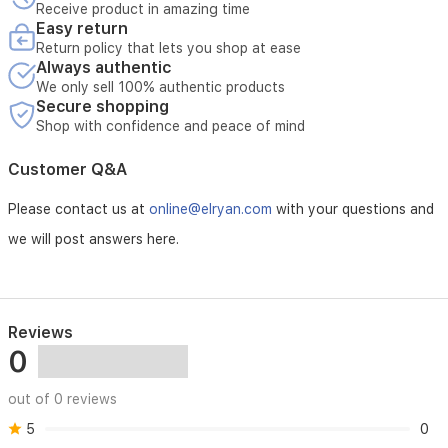
Receive product in amazing time
Easy return
Return policy that lets you shop at ease
80
Always authentic
We only sell 100% authentic products
متر
Secure shopping
(مسافة
Shop with confidence and peace of mind
الاتصال
Customer Q&A
اللاسلكي)
Please contact us at
online@elryan.com
with your questions and
zigbee
switch
we will post answers here.
rf
switch
wifi
switch
Reviews
smart
switch
0
neutral
smart
out of 0 reviews
switch
live
5
0
smart