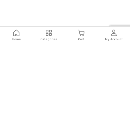
Home
Categories
Cart
My Account
Fast
Easy
Secure
Always
Shipping
Returns
Shopping
Authentic
About El Ryan