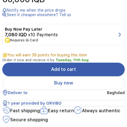
المنتج:
Notify me when the price drops
Seen it cheaper elsewhere? Tell us
10
Buy Now Pay Later
ملم
7,080 IQD
x10 Payments
×
Requires Qi Card
86
مم
You will earn 39 points for buying this item
×
Order it now and receive it by
Tuesday, 11th Aug
86
مم
Add to cart
مزود
Buy now
ببطارية
Deliver to
Baghdad
(CR2032):
1 year provided by ORVIBO
Fast shipping
Easy return
Always authentic
حجم
Secure shopping