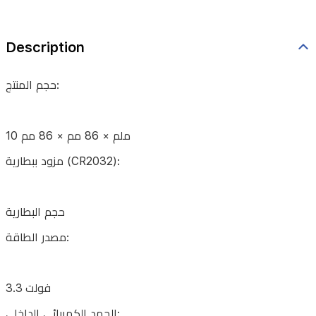
البطارية
مصدر
Description
الطاقة:
حجم المنتج:
3.3
فولت
10 ملم × 86 مم × 86 مم
الجهد
مزود ببطارية (CR2032):
الكهربائي
الداخلي:
حجم البطارية
مصدر الطاقة:
تشغيل
بالبطارية
3.3 فولت
(غير
الجهد الكهربائي الداخلي: