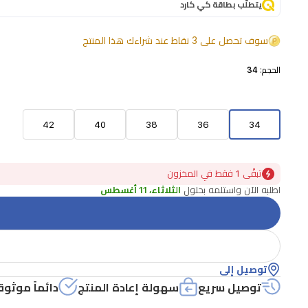
يتطلّب بطاقة كي كارد
سوف تحصل على 3 نقاط عند شراءك هذا المنتج
الحجم:
34
42
40
38
36
34
تبقًى 1 فقط في المخزون
اطلبه الآن واستلمه بحلول
الثلاثاء، 11 أغسطس
توصيل إلى
توصيل سريع
سهولة إعادة المنتج
دائماً موثوق