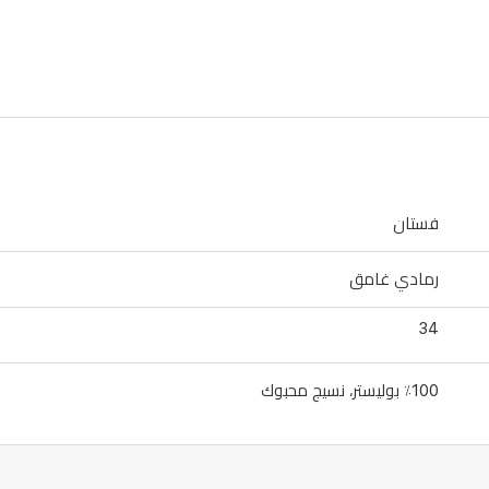
فستان
رمادي غامق
34
٪100 بوليستر، نسيج محبوك