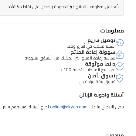
بلّغنا عن معلومات المنتج غير الصحيحة واحصل على نقاط مكافأة.
معلومات
توصيل سريع
استلم منتجك في أسرع وقت
سهولة إعادة المنتج
سياسة إعادة المنتج التي تمكنك من التّسوّق بسهولة
دائماً موثوقة
نحن نبيع المنتجات الأصلية 100 ٪
تسوق بأمان
تسوق بثقة وراحة بال
أسئلة واجوبة الزبائن
يرجى الاتصال بنا على
online@elryan.com
لطرح أسئلتك وسنقوم بنشر الإج
مراجعات