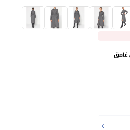
 غامق