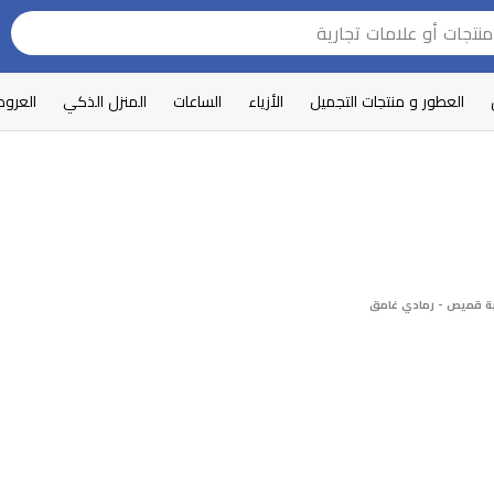
العطور و منتجات التجميل
الأزياء
الساعات
المنزل الذكي
العرو
بة قميص - رمادي غامق