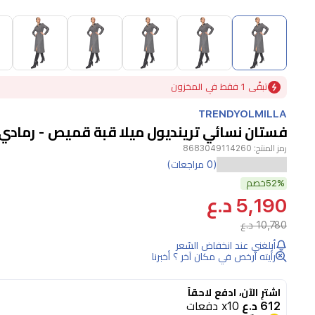
Item
1
of
10
Item
تبقًى 1 فقط في المخزون
1
of
TRENDYOLMILLA
10
فستان نسائي ترينديول ميلا قبة قميص - رمادي
رمز المنتج:
8683049114260
(0 مراجعات)
52%
خصم
5,190 د.ع
10,780 د.ع
أبلغني عند انخفاض السّعر
رأيته أرخص في مكان آخر ؟ أخبرنا
اشترِ الآن، ادفع لاحقاً
612 د.ع
x10 دفعات