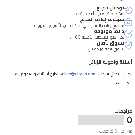
الجل
توصيل سريع
للاستخدام
استلم منتجك في أسرع وقت
سهولة إعادة المنتج
اليومي،
سياسة إعادة المنتج التي تمكنك من التّسوّق بسهولة
ليساعدك
دائماً موثوقة
نحن نبيع المنتجات الأصلية 100 ٪
في
تسوق بأمان
الحفاظ
تسوق بثقة وراحة بال
على
أسئلة واجوبة الزبائن
تسريحتك
المفضلة
يرجى الاتصال بنا على
online@elryan.com
لطرح أسئلتك وسنقوم بنشر
طوال
الإجابات هنا.
اليوم
دون
ترك
مراجعات
0
ملمس
دهني
من اصل 0 مراجعات