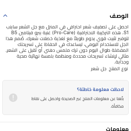
غنية
ببرو
الوصف
فيتامين
احصل على تصفيف شعر احترافي في المنزل مع جل الشعر ساينب
B5
S1. هذه التركيبة الاحترافية (Pro-Care) غنية ببرو فيتامين B5
لتوفير
لتوفير تثبيت قوي يدوم طويلاً مع تغذية خصلات شعرك. صُمم هذا
الجل للاستخدام اليومي، ليساعدك في الحفاظ على تسريحتك
تثبيت
المفضلة طوال اليوم دون ترك ملمس دهني أو ثقيل على الشعر.
قوي
مثالي لإنشاء تسريحات محددة ومنظمة بلمسة نهائية صحية
وجذابة.
يدوم
نوع المنتج
جل شعر
طويلاً
مع
تغذية
لاحظت معلومة خاطئة؟
خصلات
بلّغنا عن معلومات المنتج غير الصحيحة واحصل على نقاط
شعرك.
مكافأة.
صُمم
هذا
معلومات