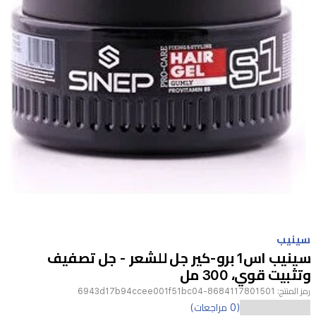
Item
1
سينيب
of
سينيب اس1 برو-كير جل للشعر - جل تصفيف
1
وتثبيت قوي، 300 مل
رمز المنتج:
8684117801501-6943d17b94ccee001f51bc04
احصل
(0 مراجعات)