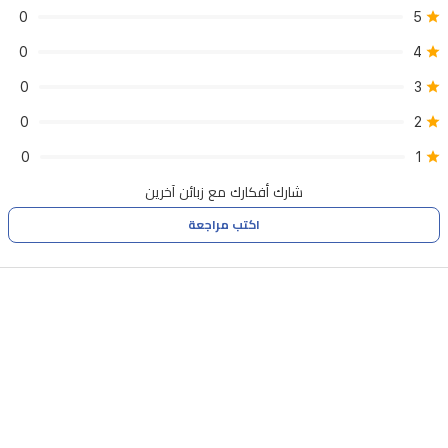
أو
0
5
ثقيل
0
4
على
0
3
الشعر.
0
2
مثالي
1
لإنشاء
0
تسريحات
شارك أفكارك مع زبائن آخرين
محددة
اكتب مراجعة
ومنظمة
بلمسة
نهائية
صحية
وجذابة.