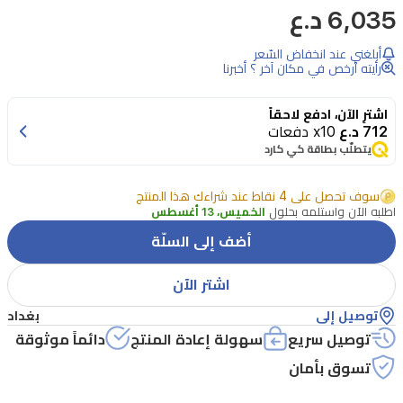
6,035 د.ع
على
تصفيف
أبلغني عند انخفاض السّعر
شعر
رأيته أرخص في مكان آخر ؟ أخبرنا
احترافي
اشترِ الآن، ادفع لاحقاً
في
712 د.ع
x10 دفعات
المنزل
يتطلّب بطاقة كي كارد
مع
سوف تحصل على 4 نقاط عند شراءك هذا المنتج
جل
اطلبه الآن واستلمه بحلول
الخميس، 13 أغسطس
الشعر
أضف إلى السلّة
ساينب
S1.
اشتر الآن
هذه
توصيل إلى
بغداد
التركيبة
توصيل سريع
سهولة إعادة المنتج
دائماً موثوقة
الاحترافية
تسوق بأمان
(Pro-
Care)