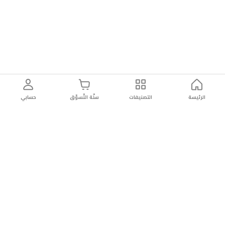
الرئيسة
التصنيفات
سلّة التّسوّق
حسابي
توصيل
سهولة إعادة
تسوق
دائماً
سريع
المنتج
بأمان
موثوقة