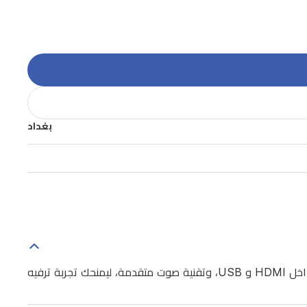
بغداد
تمتع برؤية واضحة وواضحة مع تلفزيون هايسنس A61 بقياس 55 إنش UHD الذكي. يأتي مزودًا بنظام VIDAA، ومرات متعددة لمداخل HDMI و USB، وتقنية صوت متقدمة، ليمنحك تجربة ترفيه