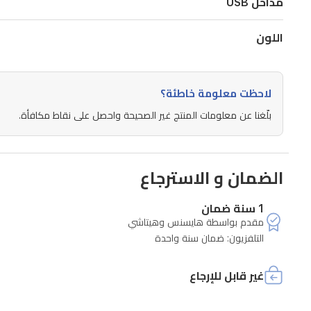
مداخل USB
صورة
نابضة
اللون
بالحياة
في
مساحة
لاحظت معلومة خاطئة؟
المعيشة
بلّغنا عن معلومات المنتج غير الصحيحة واحصل على نقاط مكافأة.
الخاصة
بك.
الضمان و الاسترجاع
1 سنة ضمان
مقدم بواسطة هايسنس وهيتاشي
التلفزيون: ضمان سنة واحدة
غير قابل للإرجاع