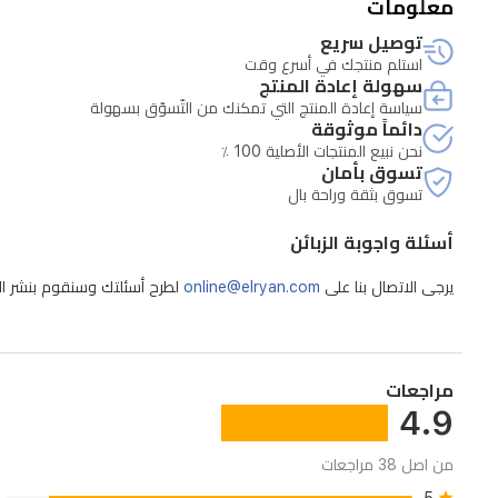
معلومات
توصيل سريع
استلم منتجك في أسرع وقت
سهولة إعادة المنتج
سياسة إعادة المنتج التي تمكنك من التّسوّق بسهولة
دائماً موثوقة
نحن نبيع المنتجات الأصلية 100 ٪
تسوق بأمان
تسوق بثقة وراحة بال
أسئلة واجوبة الزبائن
يرجى الاتصال بنا على
online@elryan.com
لطرح أسئلتك وسنقوم بنشر الإج
مراجعات
4.9
من اصل 38 مراجعات