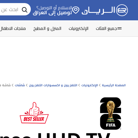
الاستلام أو التوصيل؟
توصيل إلى العراق
جميع الفئات
الإلكترونيات
المنزل و المطبخ
منتجات الاطفال
الصفحة الرئيسية
الإلكترونيات
التلفزيون و اكسسوارات التلفزيون
شاشات
شاشة هايسنس - 55 انش - فئة A61Q - سما