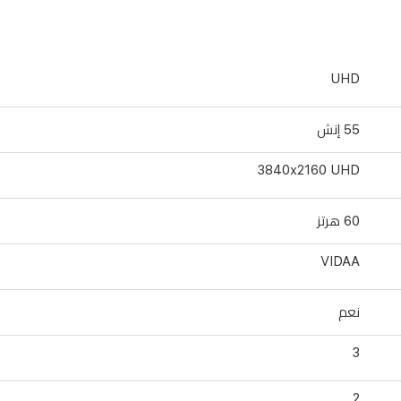
UHD
55 إنش
3840x2160 UHD
60 هرتز
VIDAA
نعم
3
2