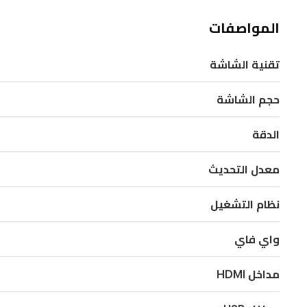
صوت
متقدمة،
المواصفات
ليمنحك
تجربة
تقنية الشاشة
ترفيه
حجم الشاشة
غامرة
وتصميم
الدقة
أنيق
باللون
معدل التحديث
الأسود.
نظام التشغيل
مثالي
للبث،
واي فاي
والألعاب،
والاستمتاع
مداخل HDMI
بجودة