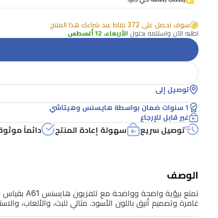
بقياس
55
سوف تحصل على 372 نقاط عند شراءك هذا المنتج
إنش
اطلبه الآن واستلمه بحلول
الأربعاء، 12 أغسطس
UHD
الذكي.
يأتي
مزودًا
توصيل إلى
بنظام
1 سنوات ضمان بواسطة هايسنس وهيتاشي
VIDAA،
غير قابل للإرجاع
ومرات
توصيل سريع
سهولة إعادة المنتج
دائماً موثوق
متعددة
لمداخل
HDMI
الوصف
و
USB،
غامرة وتصميم أنيق باللون الأسود. مثالي للبث، والألعاب، والا
وتقنية