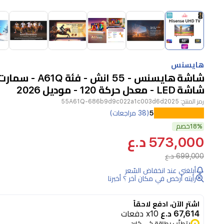
Item
1
of
10
Item
1
هايسنس
of
10
شاشة LED - معدل حركة 120 - موديل 2026
رمز المنتج:
55A61Q-686b9d9c022a1c003d6d2025
تمتع
5
(38 مراجعات)
18%
برؤية
خصم
573,000 د.ع
واضحة
699,000 د.ع
وواضحة
أبلغني عند انخفاض السّعر
مع
رأيته أرخص في مكان آخر ؟ أخبرنا
تلفزيون
هايسنس
اشترِ الآن، ادفع لاحقاً
67,614 د.ع
x10 دفعات
A61
يتطلّب بطاقة كي كارد