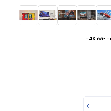
شاشة هايسنس - 55 انش - فئة A61Q - سمارت - دقة 4K -