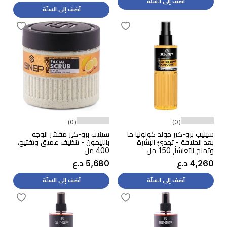
أضف إلى السلّة
أضف إلى السلّة
(0)
(0)
سينيب برو-كير جولد كولونيا ما
سينيب برو-كير مقشر الوجه
بعد الحلاقة - تهدئ البشرة
بالليمون - تنظيف عميق وتفتيح،
وتمنح انتعاشاً, 150 مل
400 مل
4,260 د.ع
5,680 د.ع
أضف إلى السلّة
أضف إلى السلّة