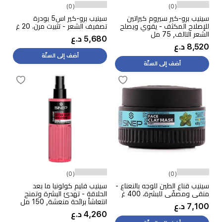
(0)
(0)
سينيب برو-كير سيروم كيراتين
سينيب برو-كير اس5 بودرة
للإصلاح المكثف - يقوي ويصلح
تصفيف الشعر - تثبيت مرن، 20 غ
الشعر التالف, 75 مل
5,680 د.ع
8,520 د.ع
أضف إلى السلّة
أضف إلى السلّة
(0)
(0)
سينيب قناع الطين للوجه بالنعناع -
سينيب فليم كولونيا ما بعد
منقي ومصفّي للبشرة، 400 غ
الحلاقة - تهدئ البشرة وتمنح
انتعاشاً برائحة منعشة, 150 مل
7,100 د.ع
4,260 د.ع