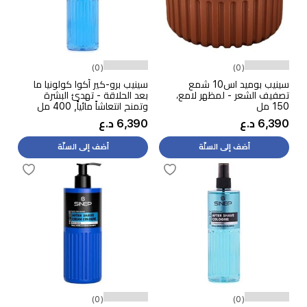
(0)
(0)
سينيب بوميد اس10 شمع
سينيب برو-كير أكوا كولونيا ما
تصفيف الشعر - لمظهر لامع،
بعد الحلاقة - تهدئ البشرة
150 مل
وتمنح انتعاشاً مائياً, 400 مل
6,390 د.ع
6,390 د.ع
أضف إلى السلّة
أضف إلى السلّة
(0)
(0)