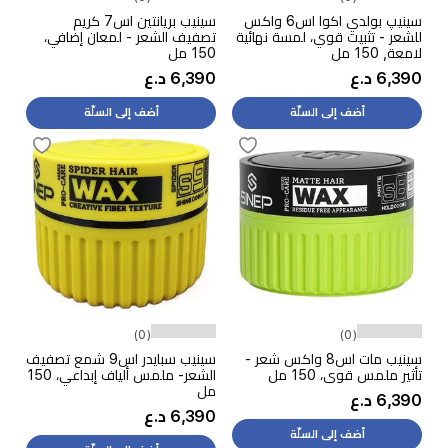
سينيپ بولدي اكوا اس6 واكس
سينيب بريانتين اس7 كريم
للشعر - تثبيت قوي، لمسة نهائية
تصفيف الشعر - لمعان إضافي،
لامعة, 150 مل
150 مل
6,390 د.ع
6,390 د.ع
أضف إلى السلّة
أضف إلى السلّة
(0)
(0)
سينيب مات اس8 واكس شعر -
سينيب سبايدر اس9 شمع تصفيف
تأثير ملمس قوي، 150 مل
الشعر- ملمس ألياف إبداعي، 150
مل
6,390 د.ع
6,390 د.ع
أضف إلى السلّة