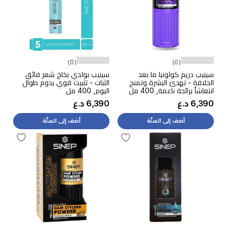
(0)
(0)
سينيب دريم كولونيا ما بعد
سينيب بولدي بخاخ شعر فائق
الحلاقة - تهدئ البشرة وتمنح
الثبات - تثبيت قوي يدوم طوال
انتعاشاً برائحة ناعمة, 400 مل
اليوم, 400 مل
6,390 د.ع
6,390 د.ع
أضف إلى السلّة
أضف إلى السلّة