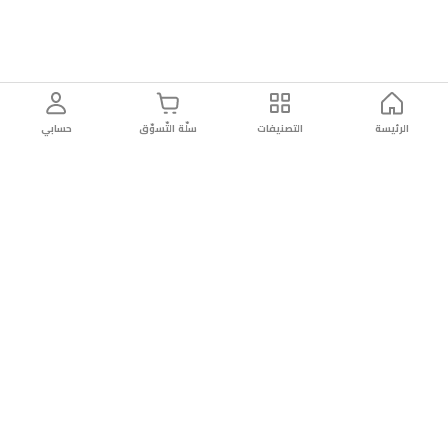
الرئيسة
التصنيفات
سلّة التّسوّق
حسابي
توصيل
سهولة إعادة
تسوق
دائماً
سريع
المنتج
بأمان
موثوقة