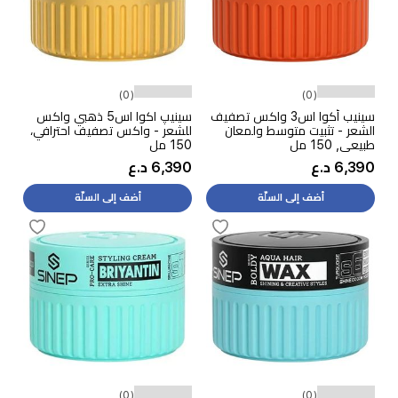
(0)
(0)
سينيب أكوا اس3 واكس تصفيف
سينيپ اكوا اس5 ذهبي واكس
الشعر - تثبيت متوسط ولمعان
للشعر - واكس تصفيف احترافي،
طبيعي, 150 مل
150 مل
6,390 د.ع
6,390 د.ع
أضف إلى السلّة
أضف إلى السلّة
(0)
(0)