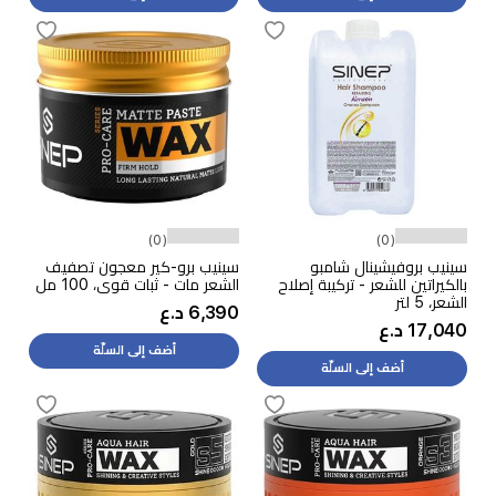
(0)
(0)
سينيب بروفيشينال شامبو
سينيب برو-كير معجون تصفيف
بالكيراتين للشعر - تركيبة إصلاح
الشعر مات - ثبات قوي، 100 مل
الشعر، 5 لتر
6,390 د.ع
17,040 د.ع
أضف إلى السلّة
أضف إلى السلّة