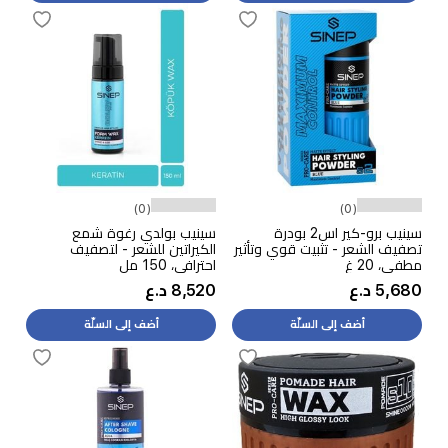
(0)
(0)
سينيب برو-كير اس2 بودرة
سينيب بولدي رغوة شمع
تصفيف الشعر - تثبيت قوي وتأثير
الكيراتين للشعر - لتصفيف
مطفي، 20 غ
احترافي، 150 مل
5,680 د.ع
8,520 د.ع
أضف إلى السلّة
أضف إلى السلّة