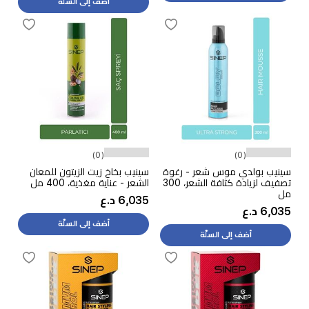
أضف إلى السلّة
(0)
(0)
سينيب بولدي موس شعر - رغوة
سينيب بخاخ زيت الزيتون للمعان
تصفيف لزيادة كثافة الشعر، 300
الشعر - عناية مغذية، 400 مل
مل
6,035 د.ع
6,035 د.ع
أضف إلى السلّة
أضف إلى السلّة