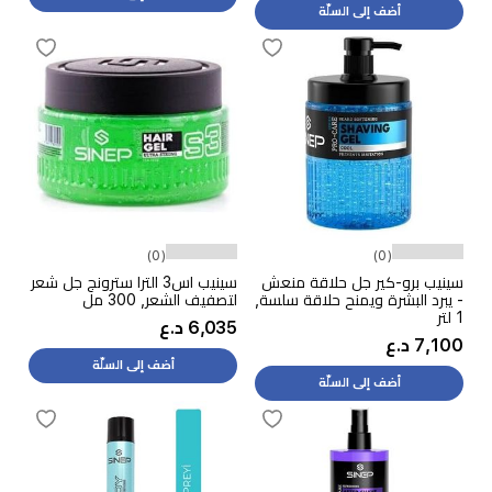
أضف إلى السلّة
(0)
(0)
سينيب برو-كير جل حلاقة منعش
سينيب اس3 الترا سترونج جل شعر
- يبرد البشرة ويمنح حلاقة سلسة,
لتصفيف الشعر, 300 مل
1 لتر
6,035 د.ع
7,100 د.ع
أضف إلى السلّة
أضف إلى السلّة