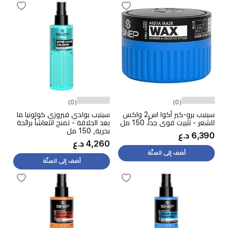
(0)
(0)
سينيب برو-كير أكوا اس2 واكس
سينيب بولدي فيروزي كولونيا ما
للشعر - تثبيت قوي جداً، 150 مل
بعد الحلاقة - تمنح انتعاشاً برائحة
بحرية, 150 مل
6,390 د.ع
4,260 د.ع
أضف إلى السلّة
أضف إلى السلّة