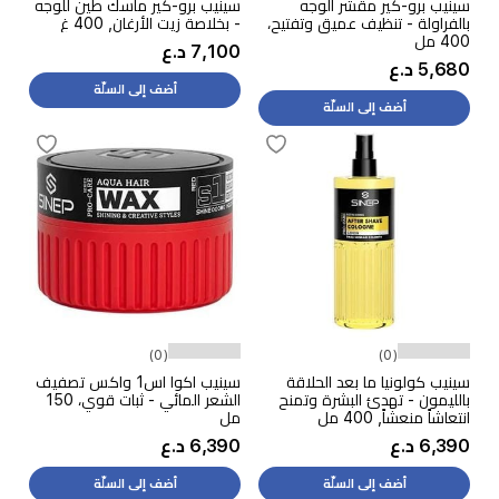
سينيب برو-كير مقشر الوجه
سينيب برو-كير ماسك طين للوجه
بالفراولة - تنظيف عميق وتفتيح،
- بخلاصة زيت الأرغان, 400 غ
400 مل
7,100 د.ع
5,680 د.ع
أضف إلى السلّة
أضف إلى السلّة
(0)
(0)
سينيب كولونيا ما بعد الحلاقة
سينيب اكوا اس1 واكس تصفيف
بالليمون - تهدئ البشرة وتمنح
الشعر المائي - ثبات قوي، 150
انتعاشاً منعشاً, 400 مل
مل
6,390 د.ع
6,390 د.ع
أضف إلى السلّة
أضف إلى السلّة