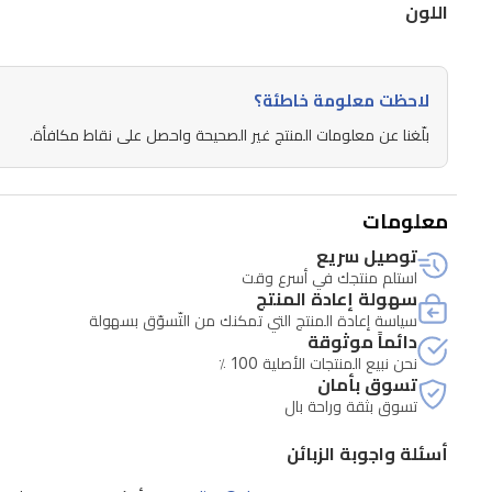
الواي
اللون
فاي
ودعم
لاحظت معلومة خاطئة؟
التطبيق
بلّغنا عن معلومات المنتج غير الصحيحة واحصل على نقاط مكافأة.
المخصص،
يمكنك
بسهولة
معلومات
جدولة
توصيل سريع
جلسات
استلم منتجك في أسرع وقت
سهولة إعادة المنتج
التنظيف
سياسة إعادة المنتج التي تمكنك من التّسوّق بسهولة
أو
دائماً موثوقة
نحن نبيع المنتجات الأصلية 100 ٪
التحكم
تسوق بأمان
في
تسوق بثقة وراحة بال
الجهاز
أسئلة واجوبة الزبائن
عن