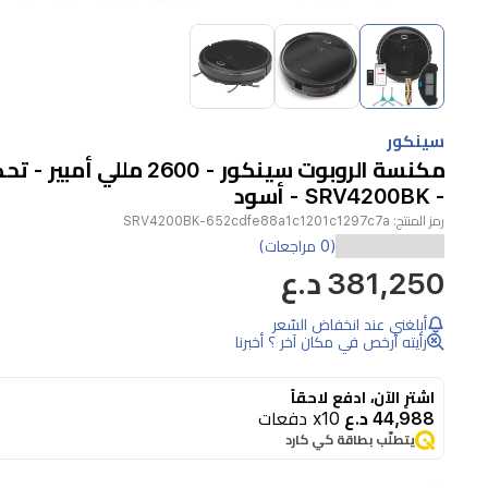
Item
1
of
3
Item
1
سينكور
of
مكنسة الروبوت سينكور - 2600 ملل
3
- SRV4200BK - أسود
رمز المنتج:
SRV4200BK-652cdfe88a1c1201c1297c7a
مكنسة
(0 مراجعات)
381,250 د.ع
سينكور
الروبوتية
أبلغني عند انخفاض السّعر
SRV4200BK
رأيته أرخص في مكان آخر ؟ أخبرنا
مصممة
لتنظيف
اشترِ الآن، ادفع لاحقاً
44,988 د.ع
x10 دفعات
فعال
يتطلّب بطاقة كي كارد
وتلقائي