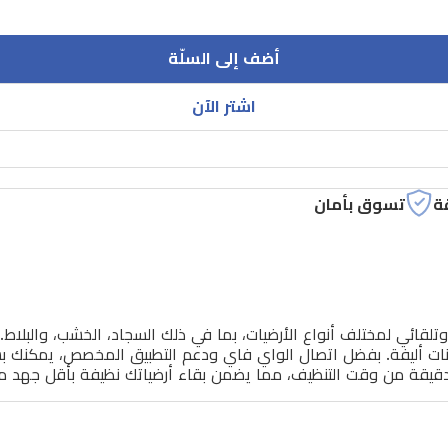
أضف إلى السلّة
اشتر الآن
ة
تسوق بأمان
SRV42 مصممة لتنظيف فعال وتلقائي لمختلف أنواع الأرضيات، بما في ذلك السجاد، ال
انات أليفة. بفضل اتصال الواي فاي ودعم التطبيق المخصص، يمكنك بس