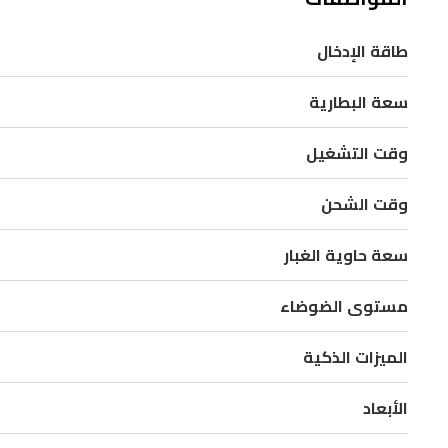
تحت
الحمراء
طاقة الإدخال
ومحرك
هادئ،
سعة البطارية
مما
وقت التشغيل
يجعلها
مثالية
وقت الشحن
للمنازل
التي
سعة حاوية الغبار
تحتوي
مستوى الضوضاء
على
حيوانات
الميزات الذكية
أليفة.
بفضل
الأبعاد
اتصال