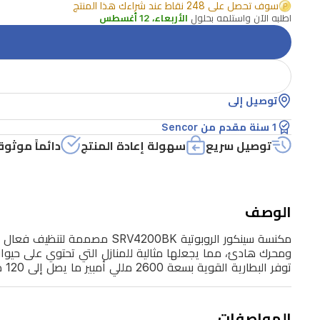
لمختلف
سوف تحصل على 248 نقاط عند شراءك هذا المنتج
اطلبه الآن واستلمه بحلول
الأربعاء، 12 أغسطس
أنواع
الأرضيات،
بما
في
توصيل إلى
ذلك
1 سنة مقدم من Sencor
السجاد،
توصيل سريع
سهولة إعادة المنتج
دائماً موثوق
الخشب،
والبلاط.
تتميز
الوصف
بمستشعر
مكنسة سينكور الروبوتية 00BK
أمامي
ومحرك هادئ، مما يجعلها مثالية للمنازل التي تحتوي على حيو
مضاد
توفر البطارية القوية بسعة 2600 مللي أمبير ما يصل إلى 120 دقيقة من وقت التنظيف، مما يضمن بقاء أرضياتك نظيفة بأقل جهد ممكن.
للصدمات
بالأشعة
المواصفات