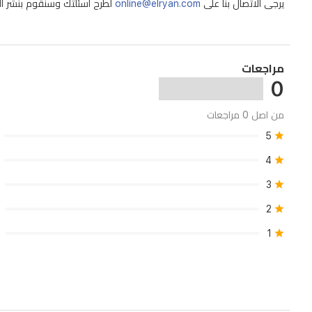
يرجى الاتصال بنا على
online@elryan.com
لطرح أسئلتك وسنقوم بنشر الإج
بعد.
توفر
البطارية
مراجعات
القوية
0
بسعة
2600
من اصل 0 مراجعات
مللي
5
أمبير
4
ما
3
يصل
إلى
2
120
1
دقيقة
من
وقت
التنظيف،