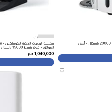
(0)
العوائق - قوة شفط 15000 باسكال - أسود
1,040,000 د.ع