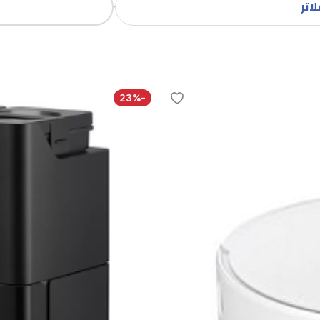
اتر
-23%