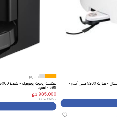
3.7 (3)
مكنسة شاومي روبوت فاكيوم 5 برو الذكية - قوة شفط 20000 باسكال - بطارية 5200 مللي أمبير -
598 - اسود
985,000 د.ع
1,285,000 د.ع