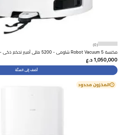
(0)
مكنسة Robot Vacuum 5 شاومي - 5200 مللي أمبير تحكم ذكي - 20000 باسكال - أبيض
1,050,000 د.ع
أضف إلى السلّة
المخزون محدود