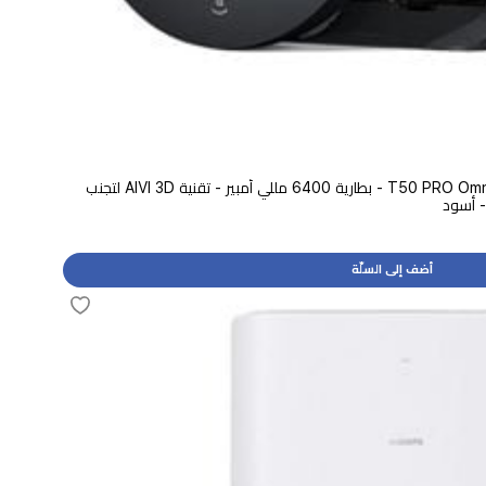
مكنسة الروبوت الذكية ايكوفاكس - T50 PRO Omni - بطارية 6400 مللي أمبير - تقنية AIVI 3D لتجنب
أضف إلى السلّة