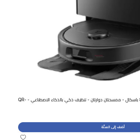
مكنسة روبوت روبوروك - شفط 8000 باسكال - ممسحتان دوارتان - تنظيف ذكي بالذكاء الاصطناعي - QR-
أضف إلى السلّة