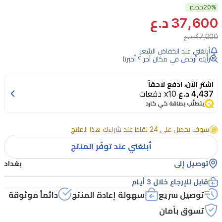
20%
حكاية
خصم
37,600 د.ع
الغروب
47,000 د.ع
من
أبلغني عند انخفاض السّعر
إبراهيم
رأيته أرخص في مكان آخر ؟ أخبرنا
القرشي
عطر
اشترِ الآن، ادفع لاحقاً
4,437 د.ع
x10 دفعات
للجنسين
يتطلّب بطاقة كي كارد
يعتمد
على
سوف تحصل على 24 نقاط عند شراءك هذا المنتج
مزيج
أبلغني عند توفّر المنتج
شرقي
توصيل إلى
بغداد
خشبي.
قابل للإرجاع خلال 3 أيام
يفتتح
توصيل سريع
سهولة إعادة المنتج
دائماً موثوقة
بنفحات
تسوق بأمان
القرفة