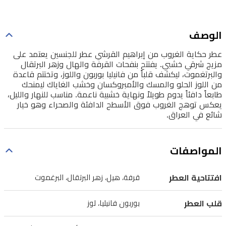
والهال
وزهر
الوصف
البرتقال
عطر حكاية الغروب من إبراهيم القرشي عطر للجنسين يعتمد على
والبرتغموت،
مزيج شرقي خشبي. يفتتح بنفحات القرفة والهال وزهر البرتقال
ليكشف
والبرتغموت، ليكشف قلباً من فانيليا بوربون واللوز، وتختتم قاعدة
من اللوز الحلو والمسك والأمبروكسان وخشب الغاياك ليمنحك
قلباً
طابعاً دافئاً يدوم طويلاً ونهاية خشبية ناعمة. مناسب للنهار والليل،
من
يعكس توهج الغروب فوق الأسطح الدافئة والصحراء وهو خيار
شائع في العراق.
فانيليا
بوربون
واللوز،
المواصفات
وتختتم
قاعدة
افتتاحية العطر
قرفة، هيل، زهر البرتقال، البرغموت
من
قلب العطر
بوربون فانيليا، لوز
اللوز
الحلو