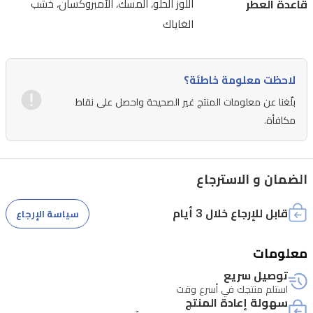
قاعدة العطر
اللوز الحلو، المسك، الأمبروكسان، خشب
والمسك
الغاياك
والأمبروكسان
وخشب
الغاياك
لاحظت معلومة خاطئة؟
ليمنحك
بلّغنا عن معلومات المنتج غير الصحيحة واحصل على نقاط
طابعاً
مكافأة.
دافئاً
يدوم
الضمان و الاسترجاع
طويلاً
ونهاية
قابل للإرجاع خلال 3 أيام
سياسة الإرجاع
خشبية
ناعمة.
معلومات
مناسب
توصيل سريع
للنهار
استلم منتجك في أسرع وقت
سهولة إعادة المنتج
والليل،