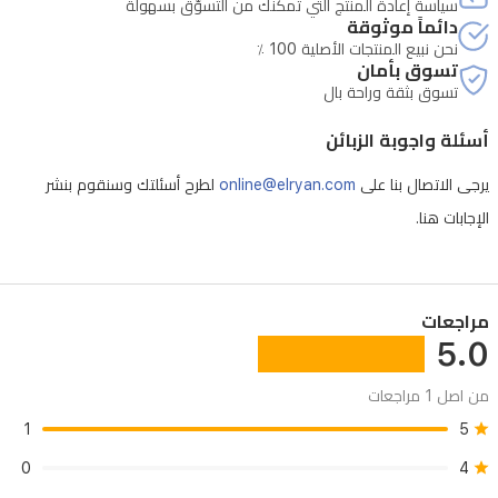
سياسة إعادة المنتج التي تمكنك من التّسوّق بسهولة
يعكس
دائماً موثوقة
نحن نبيع المنتجات الأصلية 100 ٪
توهج
تسوق بأمان
الغروب
تسوق بثقة وراحة بال
فوق
أسئلة واجوبة الزبائن
الأسطح
يرجى الاتصال بنا على
online@elryan.com
لطرح أسئلتك وسنقوم بنشر
الدافئة
الإجابات هنا.
والصحراء
وهو
خيار
مراجعات
شائع
5.0
في
العراق.
من اصل 1 مراجعات
1
5
0
4