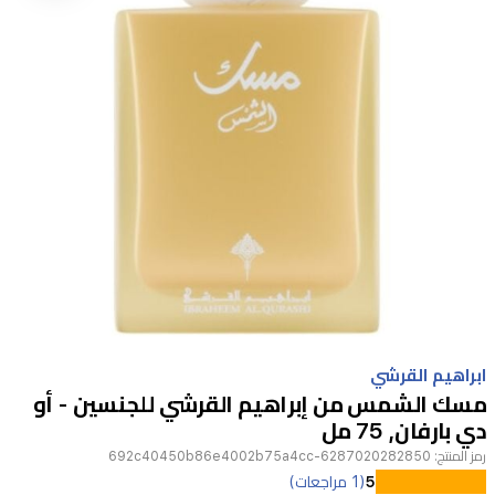
Item
1
ابراهيم القرشي
of
مسك الشمس من إبراهيم القرشي للجنسين - أو
1
دي بارفان, 75 مل
رمز المنتج:
6287020282850-692c40450b86e4002b75a4cc
عطر
5
(1 مراجعات)