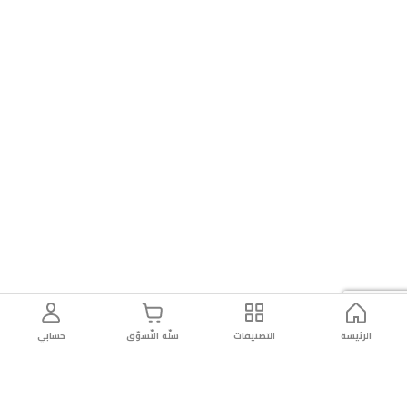
الرئيسة
التصنيفات
سلّة التّسوّق
حسابي