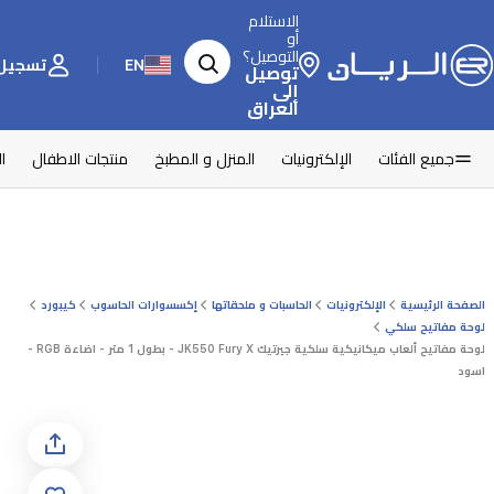
الاستلام
أو
التوصيل؟
EN
تسجيل 
توصيل
إلى
العراق
جميع الفئات
الإلكترونيات
المنزل و المطبخ
منتجات الاطفال
ا
الصفحة الرئيسية
الإلكترونيات
الحاسبات و ملحقاتها
إكسسوارات الحاسوب
كيبورد
لوحة مفاتيح سلكي
لوحة مفاتيح ألعاب ميكانيكية سلكية جيرتيك JK550 Fury X - بطول 1 متر - اضاءة RGB -
اسود