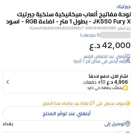
Item
1
جيرتيك
of
لوحة مفاتيح ألعاب ميكانيكية سلكية جيرتيك
2
JK550 Fury X - بطول 1 متر - اضاءة RGB - اسود
رمز المنتج:
6991848495988-62aed7ab66b096d205986fc7
ارتقِ
(0 مراجعات)
42,000 د.ع
بتجربة
الألعاب
أبلغني عند انخفاض السّعر
الخاصة
رأيته أرخص في مكان آخر ؟ أخبرنا
بك
اشترِ الآن، ادفع لاحقاً
مع
4,956 د.ع
x10 دفعات
لوحة
يتطلّب بطاقة كي كارد
مفاتيح
سوف تحصل على 27 نقاط عند شراءك هذا المنتج
جيرتيك
JK550
أبلغني عند توفّر المنتج
Fury
توصيل إلى
بغداد
X،