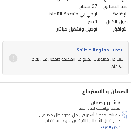
عدد المفاتيح
97 مفتاح
نوع
الإضاءة
ار جي بي متعددة الأنماط
"بلو
طول الكابل
1 متر
سويتش"،
التوافق
توصيل وتشغيل مباشر
مما
يوفر
لاحظت معلومة خاطئة؟
استجابة
بلّغنا عن معلومات المنتج غير الصحيحة واحصل على نقاط
سريعة
مكافأة.
ونقرات
ملموسة
مثالية
الضمان و الاسترجاع
للألعاب
3 شهور ضمان
التنافسية.
مقدم بواسطة اجياد السد
تأتي
اللوحة
عرض المزيد
بإضاءة