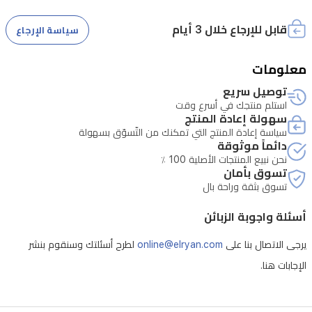
RGB
قابل للإرجاع خلال 3 أيام
سياسة الإرجاع
نابضة
بالحياة
معلومات
مع
• تتطلب الصيانة التحقق من الرقم التسلسلي للجهاز
توصيل سريع
أنماط
استلم منتجك في أسرع وقت
متعددة
سهولة إعادة المنتج
سياسة إعادة المنتج التي تمكنك من التّسوّق بسهولة
لتناسب
دائماً موثوقة
ذوقك
نحن نبيع المنتجات الأصلية 100 ٪
تسوق بأمان
الشخصي.
تسوق بثقة وراحة بال
بفضل
أسئلة واجوبة الزبائن
تصميمها
المريح
يرجى الاتصال بنا على
online@elryan.com
لطرح أسئلتك وسنقوم بنشر
والأزرار
الإجابات هنا.
البارزة،
توفر