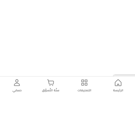
الرئيسة
التصنيفات
سلّة التّسوّق
حسابي