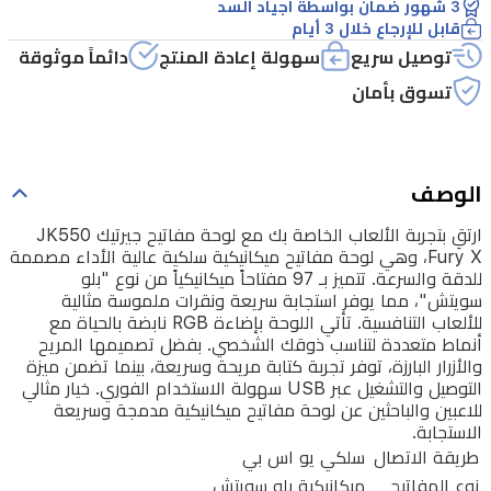
وهي
3 شهور ضمان بواسطة اجياد السد
قابل للإرجاع خلال 3 أيام
لوحة
توصيل سريع
سهولة إعادة المنتج
دائماً موثوقة
مفاتيح
تسوق بأمان
ميكانيكية
سلكية
عالية
الوصف
الأداء
ارتقِ بتجربة الألعاب الخاصة بك مع لوحة مفاتيح جيرتيك JK550
مصممة
Fury X، وهي لوحة مفاتيح ميكانيكية سلكية عالية الأداء مصممة
للدقة
للدقة والسرعة. تتميز بـ 97 مفتاحاً ميكانيكياً من نوع "بلو
سويتش"، مما يوفر استجابة سريعة ونقرات ملموسة مثالية
والسرعة.
للألعاب التنافسية. تأتي اللوحة بإضاءة RGB نابضة بالحياة مع
تتميز
أنماط متعددة لتناسب ذوقك الشخصي. بفضل تصميمها المريح
والأزرار البارزة، توفر تجربة كتابة مريحة وسريعة، بينما تضمن ميزة
بـ
التوصيل والتشغيل عبر USB سهولة الاستخدام الفوري. خيار مثالي
97
للاعبين والباحثين عن لوحة مفاتيح ميكانيكية مدمجة وسريعة
مفتاحاً
الاستجابة.
ميكانيكياً
طريقة الاتصال
سلكي يو اس بي
نوع المفاتيح
ميكانيكية بلو سويتش
من