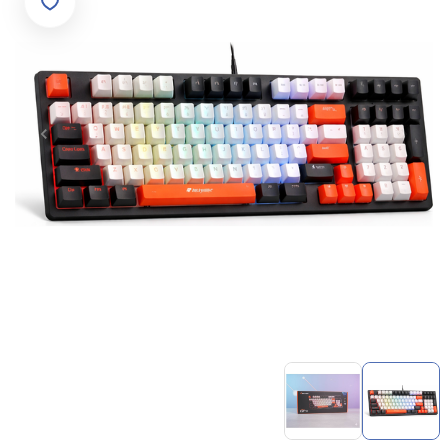
Item
1
of
2