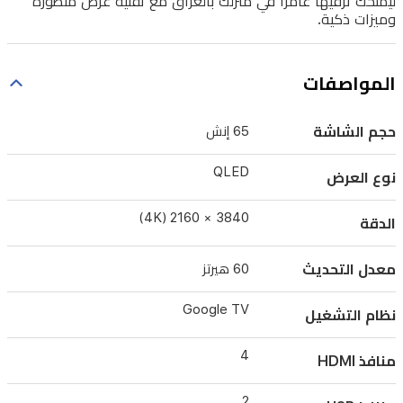
ليمنحك
ليمنحك ترفيهًا غامرًا في منزلك بالعراق مع تقنية عرض متطورة
وميزات ذكية.
ترفيهًا
غامرًا
في
المواصفات
منزلك
حجم الشاشة
65 إنش
بالعراق
مع
QLED
نوع العرض
تقنية
عرض
3840 × 2160 (4K)
الدقة
متطورة
معدل التحديث
60 هيرتز
وميزات
ذكية.
Google TV
نظام التشغيل
4
منافذ HDMI
2