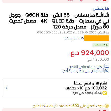
of
هايسنس
10
شاشة هايسنس - 65 انش - فئة Q6GN - جوجل
تي في سمارت - دقة 4K - QLED - معدل تحديث
60 هيرتز - معدل حركة 120
رمز المنتج:
65Q6GN-686b9d9c022a1c003d6d2025
استمتع
5
(3 مراجعات)
26%
بتجربة
خصم
924,000 د.ع
مشاهدة
1,250,000 د.ع
واضحة
أبلغني عند انخفاض السّعر
وواقعية
رأيته أرخص في مكان آخر ؟ أخبرنا
مع
تلفزيون
اشترِ الآن، ادفع لاحقاً
109,032 د.ع
x10 دفعات
هايسنس
يتطلّب بطاقة كي كارد
65Q6GN
LED
سوف تحصل على 600 نقاط عند شراءك هذا المنتج
المزود