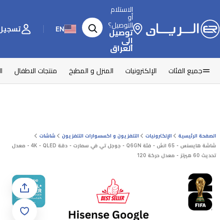
الاستلام
أو
التوصيل؟
EN
تسجيل 
توصيل
إلى
العراق
جميع الفئات
الإلكترونيات
المنزل و المطبخ
منتجات الاطفال
ا
الصفحة الرئيسية
الإلكترونيات
التلفزيون و اكسسوارات التلفزيون
شاشات
شاشة هايسنس - 65 انش - فئة Q6GN - جوجل تي في سمارت - دقة 4K - QLED - معدل
تحديث 60 هيرتز - معدل حركة 120