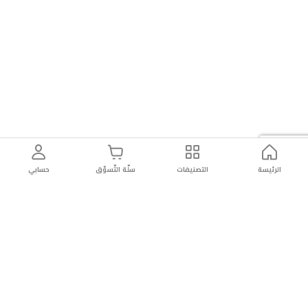
الرئيسة
التصنيفات
سلّة التّسوّق
حسابي
توصيل
سهولة إعادة
تسوق
دائماً