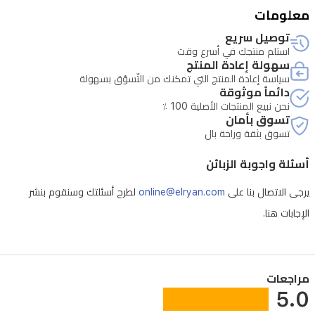
معلومات
توصيل سريع
استلم منتجك في أسرع وقت
سهولة إعادة المنتج
سياسة إعادة المنتج التي تمكنك من التّسوّق بسهولة
دائماً موثوقة
نحن نبيع المنتجات الأصلية 100 ٪
تسوق بأمان
تسوق بثقة وراحة بال
أسئلة واجوبة الزبائن
يرجى الاتصال بنا على
online@elryan.com
لطرح أسئلتك وسنقوم بنشر
الإجابات هنا.
مراجعات
5.0