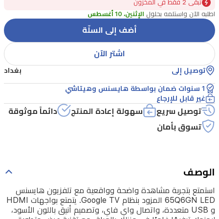
تبقًى 2 فقط في المخزون
بنظام
اطلبه الآن واستلمه بحلول
الإثنين، 10 أغسطس
Google
TV.
أضف إلى السلّة
يتمتع
اشتر الآن
بواجهات
HDMI
توصيل إلى
بغداد
و
1 سنوات ضمان بواسطة هايسنس وهيتاشي
USB
غير قابل للإرجاع
متعددة،
توصيل سريع
سهولة إعادة المنتج
دائماً موثوقة
واتصال
تسوق بأمان
واي
فاي،
وتصميم
الوصف
أنيق
باللون
استمتع بتجربة مشاهدة واضحة وواقعية مع تلفزيون هايسنس
65Q6GN LED المزود بنظام Google TV. يتمتع بواجهات HDMI
الأسود،
و USB متعددة، واتصال واي فاي، وتصميم أنيق باللون الأسود،