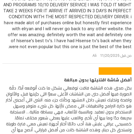
AND PROGRAMS 10/10 DELIVERY SERVICE I WAS TOLD IT MIGHT
TAKE 2 WEEKS FOR IT ARRIVE IT ARRIVED IN 3 DAYS IN PERFECT
CONDITION WITH THE MOST RESPECTED DELIVERY DRIVER. i
have made alot of purchases online but honestly first experience
with elryan and I will never go back to any other website. the
offer was amazing. definitely worth the wait and definitely one
of hisense's best tv's. I have had Hisense tv's back when they
were not even popular but this one is just the best of the best.
من قبل Ali 11/20/2025
أفضل شاشة اقتنيتها بدون مبالغة
بكل صدق، هذه الشاشة فاقت توقعاتي بشكل ما كنت أتوقعه أبدًا. دقّة
الصورة فيها أفضل حتى من الشاشات الأغلى سعرًا اللي جرّبتها قبل، والألوان
واضحة وتخليك تعيش داخل المشهد وكأنك جزء منه. الشي اللي أعجبني أكثر
هو كثرة البرامج والتطبيقات اللي ممكن تنزّلها، كل شيء متوفر وسهل
الاستخدام بدون تعقيد. وبالنسبة للألعاب، فهي ببساطة مثالية… الاستجابة
سريعة جدًا وما بيها أي تأخير، واللعب عليها يعطي شعور مختلف تمامًا.
كمسيحي عراقي عايش هنا، أحب دائمًا أختار أجهزة تعيش معي فترة طويلة
وتستحق كل دينار، وهذه الشاشة كانت من أفضل قراراتي. أنصح بيها أي