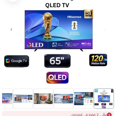
Item
1
of
10
Item
تبقًى 2 فقط في المخزون
1