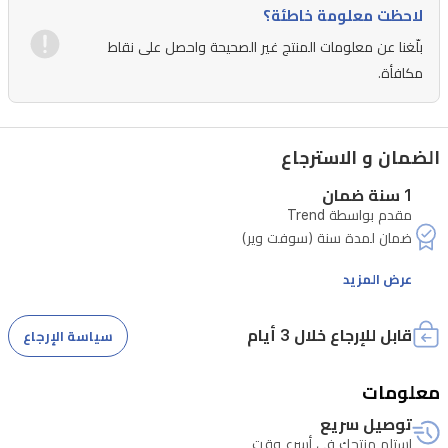
العصرية
لاحظت معلومة خاطئة؟
بلّغنا عن معلومات المنتج غير الصحيحة واحصل على نقاط
مكافأة.
الضمان و الاسترجاع
1 سنة ضمان
مقدم بواسطة Trend
عرض المزيد
• لا يشمل الأعطال الناتجة عن سوء الاستخدام أو الكسر أو السوائل أو
قابل للإرجاع خلال 3 أيام
سياسة الإرجاع
• يخضع الجهاز للفحص الفني قبل اعتماد الضمان.
معلومات
توصيل سريع
استلم منتجك في أسرع وقت