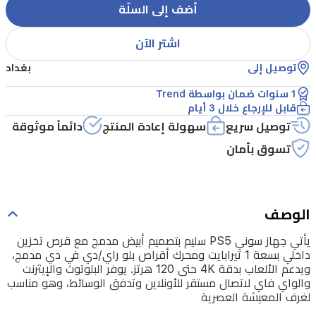
1
أضف إلى السلّة
تيرابايت
ومحرك
اشتر الآن
أقراص
توصيل إلى
بغداد
بلو
1 سنوات ضمان بواسطة Trend
راي/
قابل للإرجاع خلال 3 أيام
دي
توصيل سريع
سهولة إعادة المنتج
دائماً موثوقة
في
تسوق بأمان
دي
مدمج،
ويدعم
الوصف
الألعاب
يأتي جهاز سوني PS5 سليم بتصميم أبيض مدمج مع قرص تخزين
بدقة
داخلي بسعة 1 تيرابايت ومحرك أقراص بلو راي/دي في دي مدمج،
4K
ويدعم الألعاب بدقة 4K حتى 120 هرتز. يوفر البلوتوث والإيثرنت
والواي فاي لاتصال مستقر للأونلاين وتدفق الوسائط، وهو مناسب
حتى
لغرف المعيشة العصرية
120