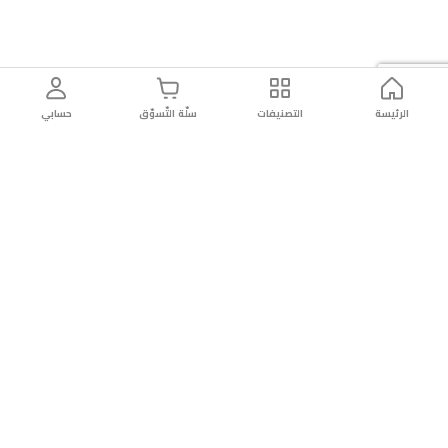
الرئيسة
التصنيفات
سلّة التّسوّق
حسابي
توصيل
سهولة إعادة
تسوق
دائماً
سريع
المنتج
بأمان
موثوقة
عن الريان