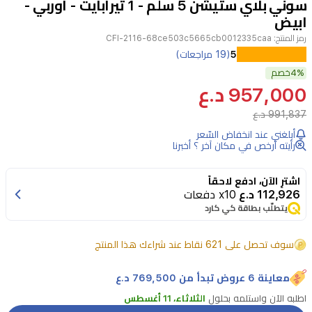
سوني بلاي ستيشن 5 سلم - 1 تيرابايت - اوربي -
11
ابيض
رمز المنتج:
CFI-2116-68ce503c5665cb0012335caa
يأتي
5
(19 مراجعات)
4%
جهاز
خصم
957,000 د.ع
سوني
PS5
991,837 د.ع
سليم
أبلغني عند انخفاض السّعر
رأيته أرخص في مكان آخر ؟ أخبرنا
بتصميم
أبيض
اشترِ الآن، ادفع لاحقاً
مدمج
112,926 د.ع
x10 دفعات
يتطلّب بطاقة كي كارد
مع
قرص
سوف تحصل على 621 نقاط عند شراءك هذا المنتج
تخزين
داخلي
معاينة 6 عروض تبدأ من 769,500 د.ع
بسعة
اطلبه الآن واستلمه بحلول
الثلاثاء، 11 أغسطس