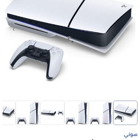
Item
1
of
11
Item
1
سوني
of