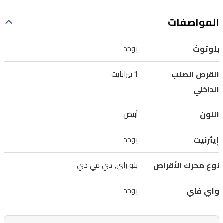
هرتز.
يوفر
المواصفات
البلوتوث
والإيثرنت
بلوتوث
يوجد
والواي
القرص الصلب
1 تيرابايت
فاي
الداخلي
لاتصال
مستقر
اللون
أبيض
للأونلاين
وتدفق
إيثرنيت
يوجد
الوسائط،
نوع محرك الأقراص
بلو راي, دي في دي
وهو
مناسب
واي فاي
يوجد
لغرف
المعيشة