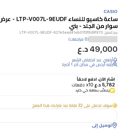
Item
1
CASIO
of
ساعة كاسيو للنساء DF
1
سوار من الجلد - بني
رمز المنتج:
LTP-V007L-9EUDF-627e5ead41eb01f3f8d9f970
استمتع
(0 مراجعات)
49,000 د.ع
بالأناقة
الكلاسيكية
أبلغني عند انخفاض السّعر
مع
رأيته أرخص في مكان آخر ؟ أخبرنا
ساعة
اشترِ الآن، ادفع لاحقاً
كاسيو
5,782 د.ع
x10 دفعات
النسائية.
يتطلّب بطاقة كي كارد
تأتي
سوف تحصل على 32 نقاط عند شراءك هذا المنتج
بحزام
جلدي
بني
توصيل إلى