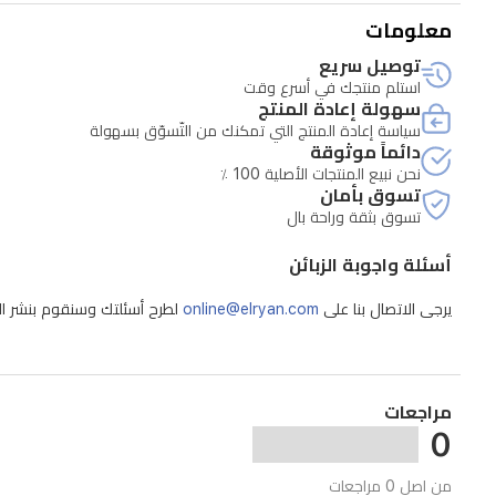
الخاصة.
معلومات
توصيل سريع
استلم منتجك في أسرع وقت
سهولة إعادة المنتج
سياسة إعادة المنتج التي تمكنك من التّسوّق بسهولة
دائماً موثوقة
نحن نبيع المنتجات الأصلية 100 ٪
تسوق بأمان
تسوق بثقة وراحة بال
أسئلة واجوبة الزبائن
يرجى الاتصال بنا على
online@elryan.com
لطرح أسئلتك وسنقوم بنشر الإج
مراجعات
0
من اصل 0 مراجعات