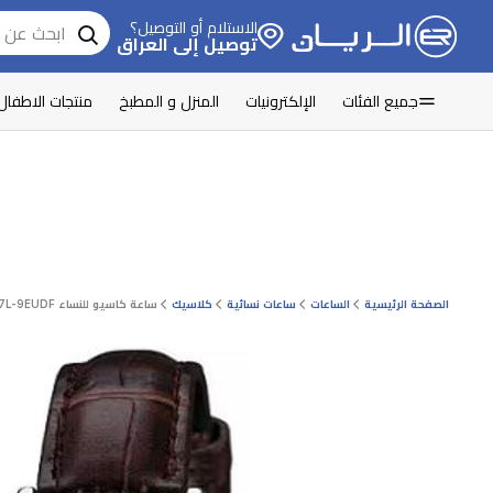
الاستلام أو التوصيل؟
توصيل إلى العراق
جميع الفئات
الإلكترونيات
المنزل و المطبخ
منتجات الاطفال
الصفحة الرئيسية
الساعات
ساعات نسائية
كلاسيك
ساعة كاسيو للنساء LTP-V007L-9EUDF - عرض بعقارب, سوار من الجلد - بني