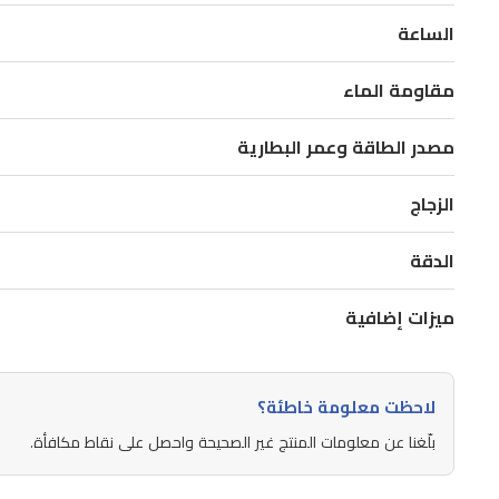
وتوفر
الساعة
وقتًا
موثوقًا
مقاومة الماء
مع
مصدر الطاقة وعمر البطارية
عمر
بطارية
الزجاج
يصل
إلى
الدقة
حوالي
ميزات إضافية
ثلاث
سنوات،
مثالية
لاحظت معلومة خاطئة؟
للاستخدام
بلّغنا عن معلومات المنتج غير الصحيحة واحصل على نقاط مكافأة.
اليومي
والمناسبات