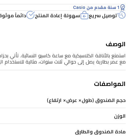
أنيق
1 سنة مقدم من Casio
وزجاج
توصيل سريع
سهولة إعادة المنتج
دائماً موثوق
معدني
متين،
مع
الوصف
حركة
استمتع بالأناقة الكلاسيكية مع ساعة كاسيو النسائية. تأتي بحز
كوارتز
مع عمر بطارية يصل إلى حوالي ثلاث سنوات، مثالية للاستخدام ال
دقيقة
ومقاومة
المواصفات
للماء.
تجمع
حجم الصَندوق (طول× عرض× ارتفاع)
بين
الوزن
الجودة
والستايل
مادة الصَندوق والطارق
الرفيع،