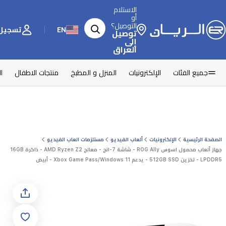
الاستلام
أو
التوصيل؟
EN
تسجيل 
توصيل
إلى
العراق
جميع الفئات
الإلكترونيات
المنزل و المطبخ
منتجات الاطفال
ا
الصفحة الرئيسية
الإلكترونيات
ألعاب الفيديو
مستلزمات العاب الفیديو
جهاز ألعاب محمول اسوس ROG Ally - شاشة 7-انج - معالج AMD Ryzen Z2 - ذاكرة 16GB
LPDDR5 - تخزين 512GB SSD - يدعم Xbox Game Pass/Windows 11 - أبيض