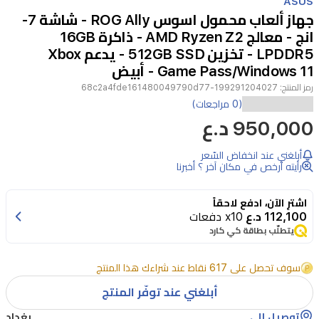
ASUS
of
جهاز ألعاب محمول اسوس ROG Ally - شاشة 7-
4
انج - معالج AMD Ryzen Z2 - ذاكرة 16GB
LPDDR5 - تخزين 512GB SSD - يدعم Xbox
Game Pass/Windows 11 - أبيض
رمز المنتج:
199291204027-68c2a4fde161480049790d77
جهاز
(0 مراجعات)
ASUS
950,000 د.ع
ROG
Ally
أبلغني عند انخفاض السّعر
المحمول
رأيته أرخص في مكان آخر ؟ أخبرنا
يجلب
اشترِ الآن، ادفع لاحقاً
تجربة
112,100 د.ع
x10 دفعات
ألعاب
يتطلّب بطاقة كي كارد
إكس
سوف تحصل على 617 نقاط عند شراءك هذا المنتج
بوكس
أبلغني عند توفّر المنتج
إلى
راحة
توصيل إلى
بغداد