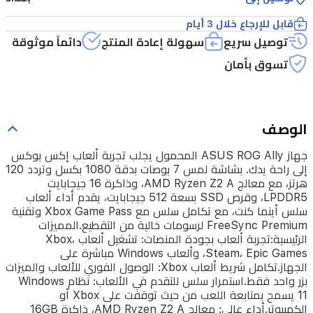
يدك.
قابل للإرجاع خلال 3 أيام
بشاشة
توصيل سريع
سهولة إعادة المنتج
دائماً موثوقة
لمس
تسوق بأمان
7
بوصات
بدقة
الوصف
1080
بكسل
جهاز ASUS ROG Ally المحمول يجلب تجربة ألعاب إكس بوكس
وتردد
إلى راحة يدك. بشاشة لمس 7 بوصات بدقة 1080 بكسل وتردد 120
هرتز، مع معالج AMD Ryzen Z2 A، وذاكرة 16 جيجابايت
120
LPDDR5، وقرص SSD بسعة 512 جيجابايت، يقدم أداء ألعاب
هرتز،
سلس أينما كنت، مع تكامل سلس مع Xbox Game Pass وتقنية
مع
FreeSync Premium لرسومات خالية من التقطيع.المميزات
الرئيسية:تجربة ألعاب بجودة المنصات: تشغيل ألعاب Xbox،
معالج
Steam، Epic Games، وألعاب Windows مباشرة على
AMD
الجهاز.تكامل شريط ألعاب Xbox: الوصول الفوري للألعاب والميزات
Ryzen
بزر واحد فقط.استمرار سلس للتقدم في الألعاب: نظام Windows
Z2
11 يسمح بمتابعة اللعب من حيث توقفت على Xbox أو
A،
الكمبيوتر.أداء عالي: معالج AMD Ryzen Z2 A، ذاكرة 16GB