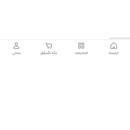
من
حيث
توقفت
على
Xbox
أو
الكمبيوتر.أداء
الرئيسة
التصنيفات
سلّة التّسوّق
حسابي
عالي:
معالج
AMD
Ryzen
Z2
A،
ذاكرة
توصيل
سهولة إعادة
تسوق
دائماً
16GB
سريع
المنتج
بأمان
موثوقة
LPDDR5،
وقرص