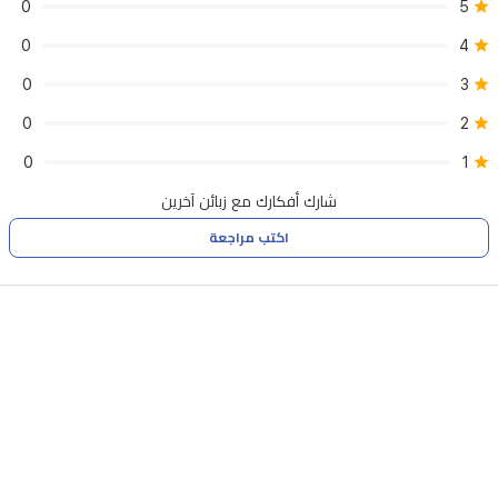
0
5
تشغيل
0
4
ألعاب
0
3
Xbox،
0
2
Steam،
Epic
0
1
Games،
شارك أفكارك مع زبائن آخرين
وألعاب
اكتب مراجعة
Windows
مباشرة
على
الجهاز.تكامل
شريط
ألعاب
Xbox:
الوصول
الفوري