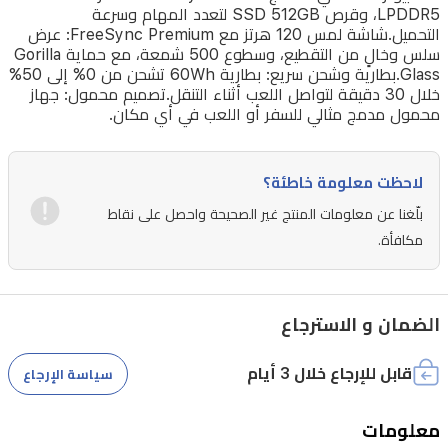
LPDDR5، وقرص SSD 512GB لتعدد المهام وسرعة
وذاكرة
التحميل.شاشة لمس 120 هرتز مع FreeSync Premium: عرض
16
سلس وخالٍ من التقطيع، وسطوع 500 شمعة، مع حماية Gorilla
جيجابايت
Glass.بطارية وشحن سريع: بطارية 60Wh تشحن من 0% إلى 50%
خلال 30 دقيقة لتواصل اللعب أثناء التنقل.تصميم محمول: جهاز
LPDDR5،
محمول مدمج مثالي للسفر أو اللعب في أي مكان.
وقرص
SSD
بسعة
لاحظت معلومة خاطئة؟
512
بلّغنا عن معلومات المنتج غير الصحيحة واحصل على نقاط
جيجابايت،
مكافأة.
يقدم
أداء
ألعاب
الضمان و الاسترجاع
سلس
قابل للإرجاع خلال 3 أيام
أينما
سياسة الإرجاع
كنت،
معلومات
مع