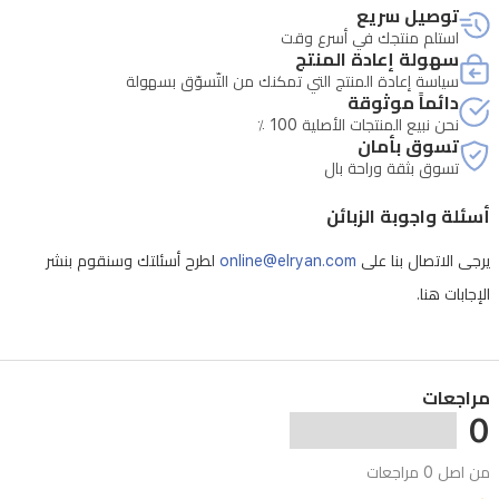
توصيل سريع
تكامل
استلم منتجك في أسرع وقت
سلس
سهولة إعادة المنتج
سياسة إعادة المنتج التي تمكنك من التّسوّق بسهولة
مع
دائماً موثوقة
Xbox
نحن نبيع المنتجات الأصلية 100 ٪
Game
تسوق بأمان
Pass
تسوق بثقة وراحة بال
وتقنية
FreeSync
أسئلة واجوبة الزبائن
Premium
لرسومات
يرجى الاتصال بنا على
online@elryan.com
لطرح أسئلتك وسنقوم بنشر
خالية
الإجابات هنا.
من
التقطيع.المميزات
الرئيسية:تجربة
مراجعات
0
ألعاب
بجودة
من اصل 0 مراجعات
المنصات: