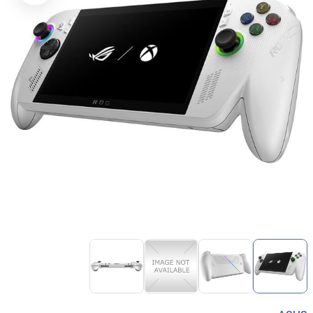
Item
1
of
4
Item
1