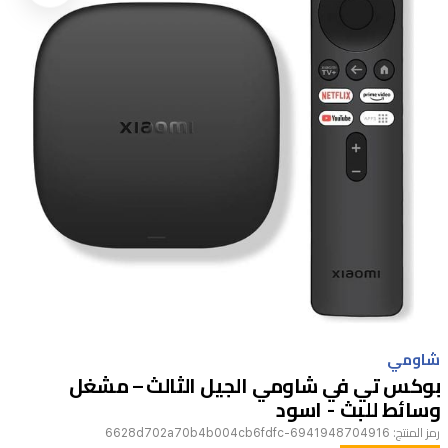
Item
1
شاومي
of
بوكس تي في شاومي الجيل الثالث – مشغل
1
وسائط للبث - اسود
رمز المنتج:
6941948704916-6628d702a70b4b004cb6fdfc