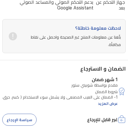
جهاز التحكم عن
يدعم التحكم الصوتي والمساعد الصوتي
وDTS:X،
بعد
Google Assistant
وتحكم
بسهولة
لاحظت معلومة خاطئة؟
عبر
بلّغنا عن معلومات المنتج غير الصحيحة واحصل على نقاط
الأوامر
مكافأة.
الصوتية
مع
Google
Assistant.
الضمان و الاسترجاع
مثالي
1 شهر ضمان
لترقية
مقدم بواسطة شوبيني ستور
نظام
1- الضمان على العيب المصنعي ولا يشمل سوء الاستخدام ( كسر، حرق،
الترفيه
عرض المزيد
المنزلي
3- الضمان يتبع للوكالة الضامنة
الذكي
غير قابل للإرجاع
سياسة الإرجاع
في