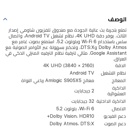
تشغيل
Android
الوصف
TV،
تمتع بتجربة بث عالية الجودة مع صندوق تلفزيون شاومي إصدار
واتصال
الثالث. يوفر دقة 4K UHD، نظام تشغيل Android TV، واتصال
سلس
سلس باستخدام Wi-Fi 6 وبلوتوث 5.2. استمتع بصوت غامر مع
Dolby Atmos وDTS:X، وتحكم بسهولة عبر الأوامر الصوتية مع
باستخدام
Google Assistant. مثالي لترقية نظام الترفيه المنزلي الذكي في
Wi-
العراق.
Fi
الدقة
4K UHD (3840 × 2160)
6
وبلوتوث
نظام التشغيل
Android TV
5.2.
المعالج
معالج Amlogic S905X5 رباعي النواة
استمتع
الذاكرة
2 جيجابايت
العشوائية
بصوت
الذاكرة الداخلية
32 جيجابايت
غامر
الاتصال
Wi-Fi 6، بلوتوث 5.2
مع
دعم الفيديو
Dolby Vision، HDR10+
Dolby
دعم الصوت
Dolby Atmos، DTS:X
Atmos