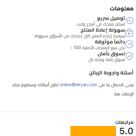
العراق.
معلومات
توصيل سريع
استلم منتجك في أسرع وقت
سهولة إعادة المنتج
سياسة إعادة المنتج التي تمكنك من التّسوّق بسهولة
دائماً موثوقة
نحن نبيع المنتجات الأصلية 100 ٪
تسوق بأمان
تسوق بثقة وراحة بال
أسئلة واجوبة الزبائن
يرجى الاتصال بنا على
online@elryan.com
لطرح أسئلتك وسنقوم بنشر
الإجابات هنا.
مراجعات
5.0