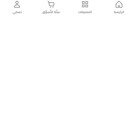
الرئيسة
التصنيفات
سلّة التّسوّق
حسابي
توصيل
سهولة إعادة
تسوق
دائماً
سريع
المنتج
بأمان
موثوقة
عن الريان
عن الريان
التّسوّق عبر الانترنت