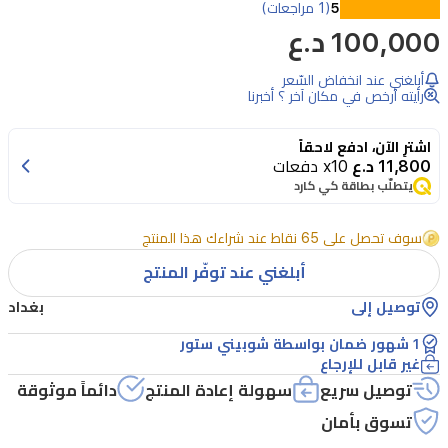
تمتع
5
(1 مراجعات)
100,000 د.ع
بتجربة
بث
أبلغني عند انخفاض السّعر
عالية
رأيته أرخص في مكان آخر ؟ أخبرنا
الجودة
اشترِ الآن، ادفع لاحقاً
مع
11,800 د.ع
x10 دفعات
صندوق
يتطلّب بطاقة كي كارد
تلفزيون
سوف تحصل على 65 نقاط عند شراءك هذا المنتج
شاومي
أبلغني عند توفّر المنتج
إصدار
الثالث.
توصيل إلى
بغداد
يوفر
1 شهور ضمان بواسطة شوبيني ستور
غير قابل للإرجاع
دقة
4K
توصيل سريع
سهولة إعادة المنتج
دائماً موثوقة
UHD،
تسوق بأمان
نظام