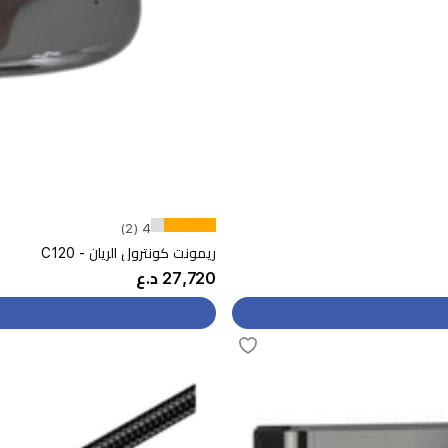
4 (2)
ريمونت كونترول الريان - C120
27,720 د.ع