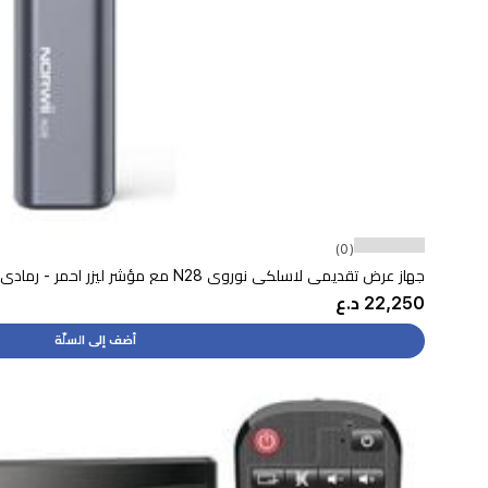
(0)
جهاز عرض تقديمي لاسلكي نوروي N28 مع مؤشر ليزر احمر - رمادي
22,250 د.ع
أضف إلى السلّة