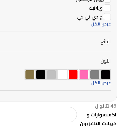
اي4تيك
اج دي تي في
عرض الكل
البائع
اللون
عرض الكل
45 نتائج ل
اكسسوارات و
كيبلات التلفزيون