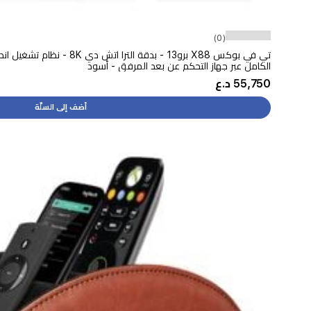
(0)
تي في بوكس X88 برو13 - بدقة التر
الكامل عبر جهاز التحكم عن بعد المرفق - أسود
55,750 د.ع
أضف إلى السلّة