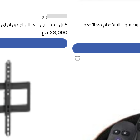
(0)
ا اتش دي 8K - نظام تشغيل اندرويد سهل الاستخدام مع التحكم
كيبل يو اس بي سي الى اج دي ام اي من ايس فاست - بطول 1.8 متر - اسود
23,000 د.ع