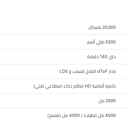
20,000 باسكال
5200 مللي أمبير
حتى 140 دقيقة
رادار dToF القابل للسحب و LDS
كاميرا أمامية HD (نظام ذكاء اصطناعي ثلاثي)
2500 مل
4000 مل (نظيف) / 4000 مل (متسخ)