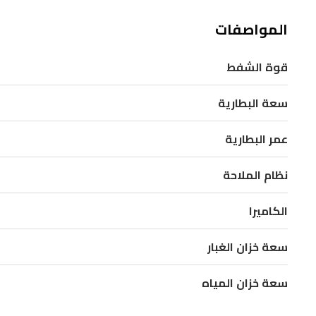
الأتربة
والحطام
المواصفات
وشعر
قوة الشفط
الحيوانات
الأليفة
سعة البطارية
بفعالية
من
عمر البطارية
مختلف
نظام الملاحة
الأسطح.
بفضل
الكاميرا
نظام
الكاميرا
سعة خزان الغبار
الثلاثي
المعتمد
سعة خزان المياه
على