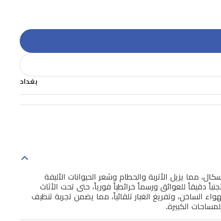
بغداد
ة شاومي الروبوتية 5 Pro حلاً ذكياً ومتطوراً للتنظيف مصمماً للمنازل العصرية. تتميز بقوة شفط عالية تصل إلى 20,000 باسكال، مما يزيل الأتربة والحطام وشعر الحيوانات الأليفة
الذكاء الاصطناعي ورادار dToF القابل للسحب، توفر المكنسة تجنباً دقيقاً للعوائق ورسماً خرائطياً فورياً، حتى تحت الأثاث
في ذلك غسل الممسحة بالماء الساخن عند 80 درجة مئوية، والتجفيف بالهواء الساخن، وتفريغ الغبار تلقائياً، مما يضمن تجربة تنظيف