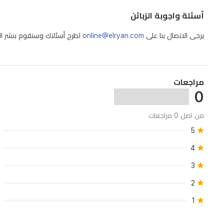
تحت
أسئلة واجوبة الزبائن
الأثاث
المنخفض.
يرجى الاتصال بنا على
online@elryan.com
لطرح أسئلتك وسنقوم بنشر الإج
توفر
قاعدة
التنظيف
مراجعات
الشاملة
0
صيانة
من اصل 0 مراجعات
تلقائية،
5
بما
4
في
ذلك
3
غسل
2
الممسحة
1
بالماء