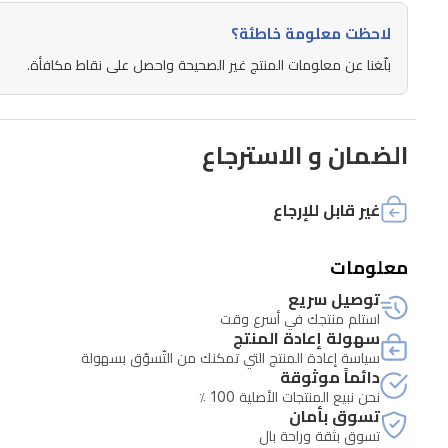
الذكاء
لاحظت معلومة خاطئة؟
الاصطناعي
بلّغنا عن معلومات المنتج غير الصحيحة واحصل على نقاط مكافأة.
ورادار
dToF
القابل
للسحب،
الضمان و الاسترجاع
توفر
المكنسة
غير قابل للإرجاع
تجنباً
معلومات
دقيقاً
توصيل سريع
للعوائق
استلم منتجك في أسرع وقت
ورسماً
سهولة إعادة المنتج
سياسة إعادة المنتج التي تمكنك من التّسوّق بسهولة
خرائطياً
دائماً موثوقة
فورياً،
نحن نبيع المنتجات الأصلية 100 ٪
تسوق بأمان
حتى
تسوق بثقة وراحة بال