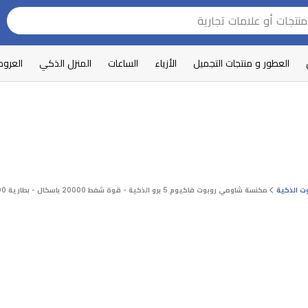
العطور و منتجات التجميل
الأزياء
الساعات
المنزل الذكي
العرو
ت الذكية
مكنسة شاومي روبوت فاكيوم 5 برو الذكية - قوة شفط 20000 باسكال - بطارية 5200 مللي أمبير - ذكاء اصطناعي متطور - أبيض