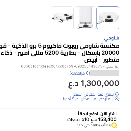
Item
1
of
3
Item
1
شاومي
of
مكنسة شاومي روبوت فاكيوم 5 برو 
3
20000 باسكال - بطارية 5200 مللي أم
متطور - أبيض
رمز المنتج:
6932554430757-68b6c1dcfb3eec004cc8c759
تعد
(0 مراجعات)
1,300,000 د.ع
مكنسة
شاومي
أبلغني عند انخفاض السّعر
الروبوتية
رأيته أرخص في مكان آخر ؟ أخبرنا
5
Pro
اشترِ الآن، ادفع لاحقاً
حلاً
153,400 د.ع
x10 دفعات
يتطلّب بطاقة كي كارد
ذكياً