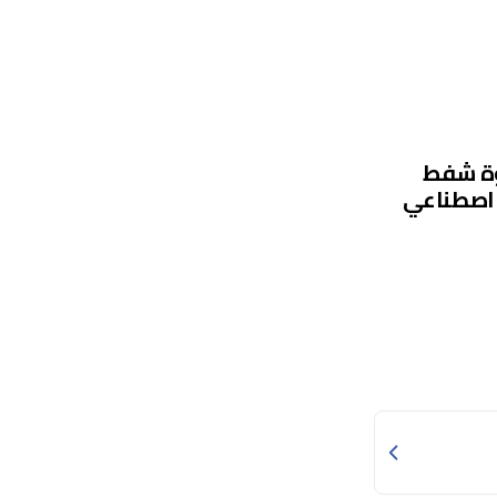
الذكية - قوة شفط
بير - ذكاء اصطناعي