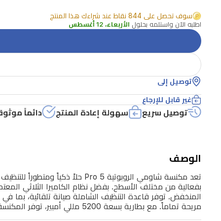
ومتطوراً
سوف تحصل على 844 نقاط عند شراءك هذا المنتج
للتنظيف
اطلبه الآن واستلمه بحلول
الأربعاء، 12 أغسطس
مصمماً
للمنازل
العصرية.
توصيل إلى
تتميز
بقوة
غير قابل للإرجاع
شفط
توصيل سريع
سهولة إعادة المنتج
دائماً موثوق
عالية
تصل
إلى
الوصف
20,000
باسكال،
مما
مريحة تماماً. مع بطارية بسعة 5200 مللي أمبير، توفر المكنسة ما يصل إلى 140 دقيقة من التنظيف المتواصل، مما يجعلها مثالية للمساحات الكبيرة.
يزيل