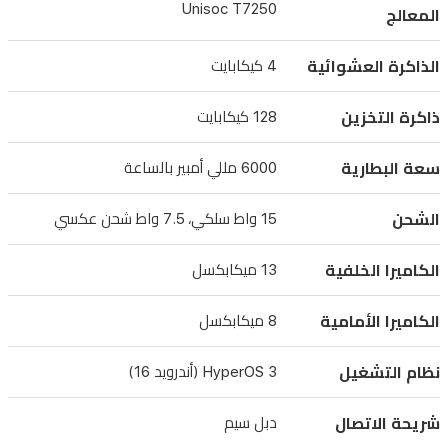
Unisoc T7250
المعالج
بكفاءة.
الميزة
الذاكرة العشوائية
4 كيكابايت
الأبرز
هي
ذاكرة التخزين
128 كيكابايت
بطاريته
سعة البطارية
6000 مللي أمبير بالساعة
الضخمة
بسعة
الشحن
15 واط سلكي، 7.5 واط شحن عكسي
6000
مللي
الكاميرا الخلفية
13 ميكابكسل
أمبير
بالساعة،
الكاميرا الأمامية
8 ميكابكسل
والتي
تدعم
نظام التشغيل
HyperOS 3 (أندرويد 16)
الشحن
شريحة الاتصال
دبل سيم
السريع