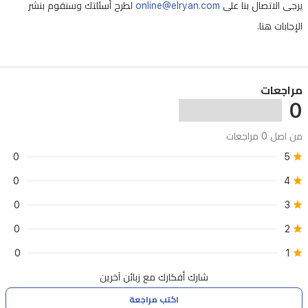
يرجى الاتصال بنا على
online@elryan.com
لطرح أسئلتك وسنقوم بنشر
بواجهة
الإجابات هنا.
HyperOS
3
المبنية
على
مراجعات
أندرويد
0
16،
من اصل 0 مراجعات
مع
0
5
كاميرا
0
4
خلفية
بدقة
0
3
13
0
2
ميجابكسل
0
1
وكاميرا
شارك أفكارك مع زبائن آخرين
أمامية
بدقة
اكتب مراجعة