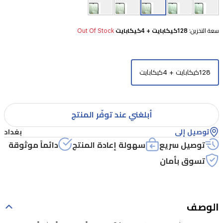
المكثف.
يتميز
سعة التخزين:
128كيكابايت + 4كيكابايت
Out Of Stock
بشاشة
عملاقة
قياس
128كيكابايت + 4كيكابايت
6.9
بوصة
مع
أبلغني عند توفّر المنتج
معدل
توصيل إلى
بغداد
تحديث
توصيل سريع
سهولة إعادة المنتج
دائماً موثوقة
120
تسوق بأمان
هرتز
لتجربة
مشاهدة
الوصف
سلسة.