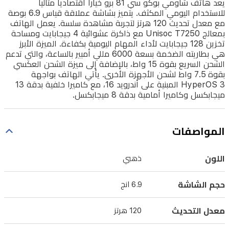
يعمل
يعد هاتف شاومي بوكو سي 81 برو خياراً اقتصادياً مثالياً
للاستخدام اليومي المكثف. يتميز بشاشة عملاقة قياس 6.9 بوصة
الهاتف
مع معدل تحديث 120 هرتز لتجربة مشاهدة سلسة. يعمل الهاتف
بمعالج
بمعالج Unisoc T7250 مع ذاكرة عشوائية 4 جيجابايت ومساحة
Unisoc
تخزين 128 جيجابايت لأداء المهام اليومية بكفاءة. الميزة الأبرز
T7250
هي بطاريته الضخمة بسعة 6000 مللي أمبير بالساعة، والتي تدعم
الشحن السريع بقوة 15 واط، بالإضافة إلى ميزة الشحن العكسي
مع
بقوة 7.5 واط لشحن الأجهزة الأخرى. يأتي الهاتف بواجهة
ذاكرة
HyperOS 3 المبنية على أندرويد 16، مع كاميرا خلفية بدقة 13
ميجابكسل وكاميرا أمامية بدقة 8 ميجابكسل.
عشوائية
4
جيجابايت
المواصفات
ومساحة
تخزين
اللون
ذهبي
128
جيجابايت
حجم الشاشة
6.9 انج
لأداء
المهام
معدل التحديث
120 هرتز
اليومية