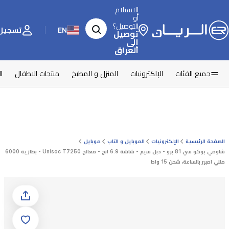
الاستلام
أو
التوصيل؟
EN
تسجيل 
توصيل
إلى
العراق
جميع الفئات
الإلكترونيات
المنزل و المطبخ
منتجات الاطفال
ا
الصفحة الرئيسية
الإلكترونيات
الموبايل و التاب
موبايل
شاومي بوكو سي 81 برو - دبل سيم - شاشة 6.9 انج - معالج Unisoc T7250 - بطارية 6000
مللي امبير بالساعة، شحن 15 واط