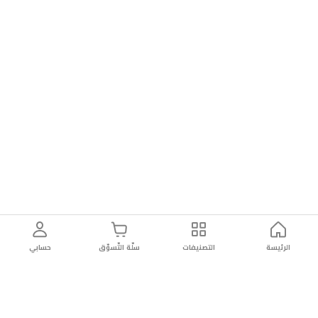
الرئيسة
التصنيفات
سلّة التّسوّق
حسابي