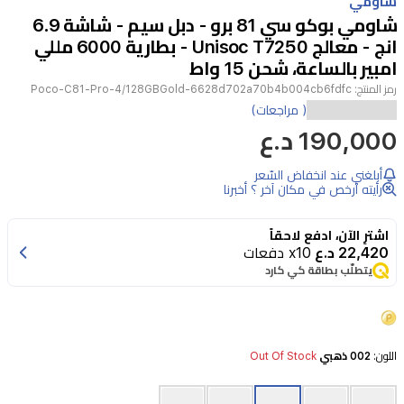
شاومي
of
شاومي بوكو سي 81 برو - دبل سيم - شاشة 6.9
2
انج - معالج Unisoc T7250 - بطارية 6000 مللي
امبير بالساعة، شحن 15 واط
رمز المنتج:
Poco-C81-Pro-4/128GBGold-6628d702a70b4b004cb6fdfc
يعد
( مراجعات)
190,000 د.ع
هاتف
شاومي
أبلغني عند انخفاض السّعر
بوكو
رأيته أرخص في مكان آخر ؟ أخبرنا
سي
اشترِ الآن، ادفع لاحقاً
81
22,420 د.ع
x10 دفعات
برو
يتطلّب بطاقة كي كارد
خياراً
اقتصادياً
مثالياً
اللون:
002 ذهبي
Out Of Stock
للاستخدام
اليومي