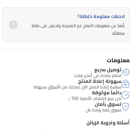
بقوة
15
لاحظت معلومة خاطئة؟
واط،
بلّغنا عن معلومات المنتج غير الصحيحة واحصل على نقاط
بالإضافة
مكافأة.
إلى
ميزة
الشحن
معلومات
العكسي
توصيل سريع
بقوة
استلم منتجك في أسرع وقت
7.5
سهولة إعادة المنتج
واط
سياسة إعادة المنتج التي تمكنك من التّسوّق بسهولة
دائماً موثوقة
لشحن
نحن نبيع المنتجات الأصلية 100 ٪
الأجهزة
تسوق بأمان
تسوق بثقة وراحة بال
الأخرى.
يأتي
أسئلة واجوبة الزبائن
الهاتف