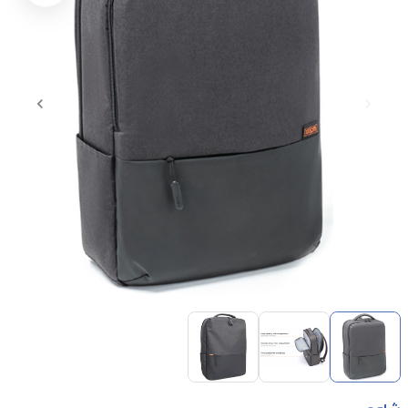
Item
1
of
3
Item
1