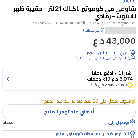
شاومي
of
شاومي مي كوموتير باكباك 21 لتر – حقيبة ظهر
3
للابتوب – رمادي
رمز المنتج:
6934177729898-6628d702a70b4b004cb6fdfc
حقيبة
(0 مراجعات)
43,000 د.ع
شاومي
مي
أبلغني عند انخفاض السّعر
كوموتير
رأيته أرخص في مكان آخر ؟ أخبرنا
بسعة
اشترِ الآن، ادفع لاحقاً
21
5,074 د.ع
x10 دفعات
لتر
يتطلّب بطاقة كي كارد
تجمع
بين
سوف تحصل على 28 نقاط عند شراءك هذا المنتج
التصميم
أبلغني عند توفّر المنتج
النحيف
توصيل إلى
بغداد
والحديث
1 شهور ضمان بواسطة شوبيني ستور
مع