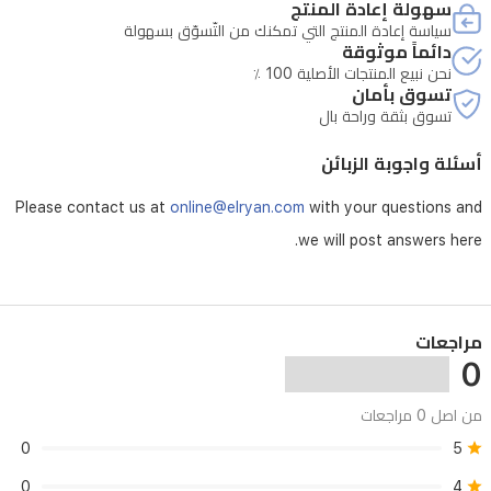
وتوافق
سهولة إعادة المنتج
سياسة إعادة المنتج التي تمكنك من التّسوّق بسهولة
مع
دائماً موثوقة
حقيبة
نحن نبيع المنتجات الأصلية 100 ٪
تسوق بأمان
السفر
تسوق بثقة وراحة بال
لتسهيل
أسئلة واجوبة الزبائن
الانتقالات
في
Please contact us at
online@elryan.com
with your questions and
المطار.
we will post answers here.
مراجعات
0
من اصل 0 مراجعات
0
5
0
4