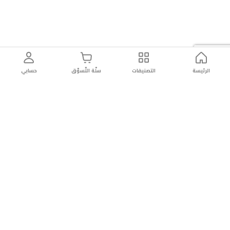
الرئيسة
التصنيفات
سلّة التّسوّق
حسابي
توصيل
سهولة إعادة
تسوق
دائماً
سريع
المنتج
بأمان
موثوقة