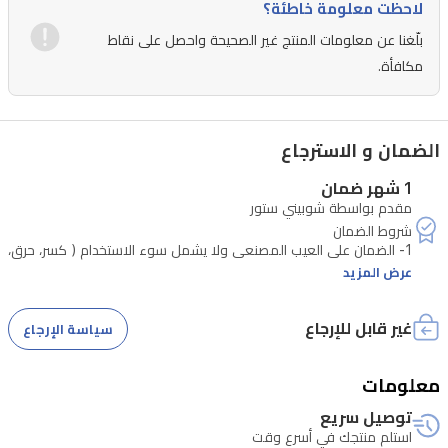
لاحظت معلومة خاطئة؟
ومساند
بلّغنا عن معلومات المنتج غير الصحيحة واحصل على نقاط
كتف
مكافأة.
مريحة
للحمل
طوال
الضمان و الاسترجاع
اليوم.
1 شهر ضمان
كما
مقدم بواسطة شوبيني ستور
تحتوي
1- الضمان على العيب المصنعي ولا يشمل سوء الاستخدام ( كسر، حرق،
على
عرض المزيد
جيب
3- الضمان يتبع للوكالة الضامنة
خلفي
غير قابل للإرجاع
سياسة الإرجاع
مخفي
معلومات
لمقاومة
توصيل سريع
السرقة
استلم منتجك في أسرع وقت