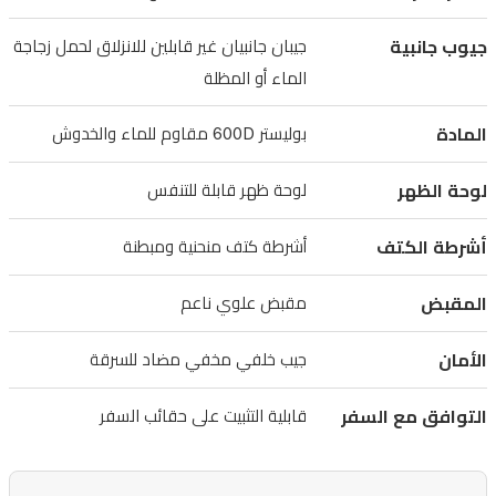
بوصة،
وجيب
جيوب جانبية
جيبان جانبيان غير قابلين للانزلاق لحمل زجاجة
أمامي
الماء أو المظلة
بسحاب
المادة
بوليستر 600D مقاوم للماء والخدوش
مخفي
للوصول
لوحة الظهر
لوحة ظهر قابلة للتنفس
السريع.
قماش
أشرطة الكتف
أشرطة كتف منحنية ومبطنة
بوليستر
600D
المقبض
مقبض علوي ناعم
مقاوم
الأمان
جيب خلفي مخفي مضاد للسرقة
للماء
والخدوش،
التوافق مع السفر
قابلية التثبيت على حقائب السفر
مع
ظهر
مبطن