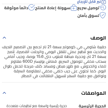
غير قابل للإرجاع
تنظيم
توصيل سريع
سهولة إعادة المنتج
دائماً موثوقة
عملي
تسوق بأمان
للتنقل
اليومي
والرحلات
الوصف
القصيرة.
حقيبة شاومي مي كوموتير بسعة 21 لتر تجمع بين التصميم النحيف
تتميز
والحديث مع تنظيم عملي للتنقل اليومي والرحلات القصيرة. تتميز
بسعة 21 لتر، وحجرة مبطنة للابتوب حتى 15.6 بوصة، وجيب أمامي
بسعة
بسحاب مخفي للوصول السريع. قماش بوليستر 600D مقاوم
21
للماء والخدوش، مع ظهر مبطن ومساند كتف مريحة للحمل طوال
لتر،
اليوم. كما تحتوي على جيب خلفي مخفي لمقاومة السرقة
وتوافق مع حقيبة السفر لتسهيل الانتقالات في المطار.
وحجرة
مبطنة
للابتوب
المواصفات
حتى
15.6
الحجرة الرئيسية
حجرة رئيسية واسعة مع تنظيمات متعددة