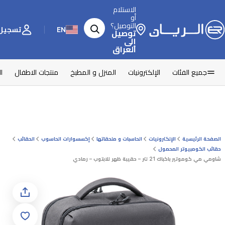
الاستلام
أو
التوصيل؟
EN
تسجيل 
توصيل
إلى
العراق
جميع الفئات
الإلكترونيات
المنزل و المطبخ
منتجات الاطفال
ا
الصفحة الرئيسية
الإلكترونيات
الحاسبات و ملحقاتها
إكسسوارات الحاسوب
الحقائب
حقائب الكومبيوتر المحمول
شاومي مي كوموتير باكباك 21 لتر – حقيبة ظهر للابتوب – رمادي