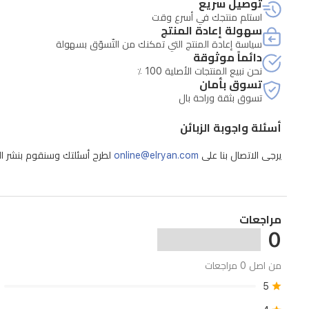
توصيل سريع
عالي
استلم منتجك في أسرع وقت
الدقة
سهولة إعادة المنتج
سياسة إعادة المنتج التي تمكنك من التّسوّق بسهولة
على
دائماً موثوقة
أي
نحن نبيع المنتجات الأصلية 100 ٪
تسوق بأمان
شاشة
تسوق بثقة وراحة بال
أو
أسئلة واجوبة الزبائن
تلفزيون
•
يرجى الاتصال بنا على
online@elryan.com
لطرح أسئلتك وسنقوم بنشر الإج
واجهة
المستخدم:
Android
OS
مراجعات
0
سهلة
الاستخدام
من اصل 0 مراجعات
مع
5
تحكم