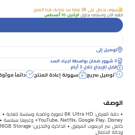
للغاية
سوف تحصل على 36 نقاط عند شراءك هذا المنتج
•
اطلبه الآن واستلمه بحلول
الإثنين، 10 أغسطس
الاتصال
والشبكات:
Wi-
Fi،
توصيل إلى
Bluetooth،
3 شهور ضمان بواسطة اجياد السد
وEthernet
قابل للإرجاع خلال 3 أيام
لتجربة
توصيل سريع
سهولة إعادة المنتج
دائماً موثوق
بث
مستقرة
وسريعة
الوصف
•
المعالج
والأداء:
وحالة الاتصال
معالج