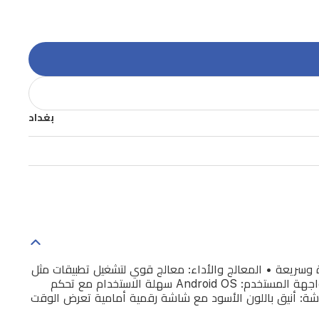
بغداد
سلسة للغاية • الاتصال والشبكات: Wi-Fi، Bluetooth، وEthernet لتجربة بث مستقرة وسريعة • المعالج والأداء: معالج قوي لتشغيل تطبيقات مثل
YouTube، Netflix، Google Play، Disney+ وغيرها بسلاسة • تقنية HDMI: لدعم عرض عالي الدقة على أي شاشة أو تلفزيون • واجهة المستخدم: Android OS سهلة الاستخدام مع تحكم
تخزين: 2GB RAM / 16GB Storage قابلة للتوسيع عبر USB أو MicroSD • التصميم والشاشة: أنيق باللون الأسود مع شاشة رقمية أمامية تعرض الوقت