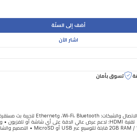
أضف إلى السلّة
اشتر الآن
ة
تسوق بأمان
• دقة العرض: 8K Ultra HD لصورة واضحة و
كامل عبر الريموت المرفق • الذاكرة وال