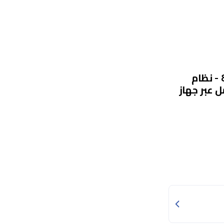
تي في بوكس X88 برو13 - بدقة الترا اتش دي 8K - نظام
 عبر جهاز