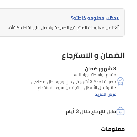
قوي
لتشغيل
لاحظت معلومة خاطئة؟
تطبيقات
بلّغنا عن معلومات المنتج غير الصحيحة واحصل على نقاط مكافأة.
مثل
YouTube،
Netflix،
الضمان و الاسترجاع
Google
Play،
3 شهور ضمان
مقدم بواسطة اجياد السد
Disney+
وغيرها
بسلاسة
عرض المزيد
•
تقنية
قابل للإرجاع خلال 3 أيام
HDMI:
لدعم
معلومات
عرض
• تتطلب الصيانة التحقق من الرقم التسلسلي للجهاز