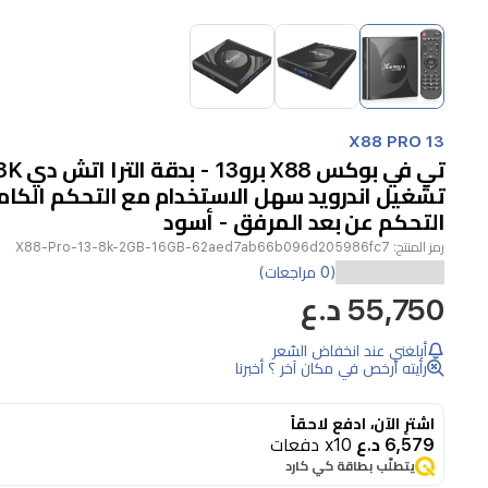
Item
1
of
3
Item
1
X88 PRO 13
of
3
تشغيل اندرويد سهل الاستخدام مع التحكم الكامل
التحكم عن بعد المرفق - أسود
رمز المنتج:
X88-Pro-13-8k-2GB-16GB-62aed7ab66b096d205986fc7
•
(0 مراجعات)
دقة
55,750 د.ع
العرض:
8K
أبلغني عند انخفاض السّعر
رأيته أرخص في مكان آخر ؟ أخبرنا
Ultra
HD
لصورة
اشترِ الآن، ادفع لاحقاً
6,579 د.ع
x10 دفعات
واضحة
يتطلّب بطاقة كي كارد
وسلسة