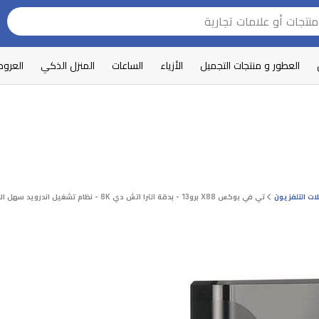
العطور و منتجات التجميل
الأزياء
الساعات
المنزل الذكي
العرو
ات التلفزيون
تي في بوكس X88 برو13 - بدقة الترا اتش دي 8K - نظام تشغيل اندرويد سهل الاستخدام مع التحكم الكامل عبر جهاز التحكم عن بعد المرفق - أسود