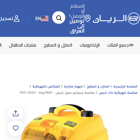
الاستلام
أو
التوصيل؟
EN
تسجيل 
توصيل
إلى
العراق
جميع الفئات
الإلكترونيات
المنزل و المطبخ
منتجات الاطفال
ا
الصفحة الرئيسية
المنزل و المطبخ
اجهزة منزلية
المكانس الكهربائية
مكنسة كهربائية ذات كيس
مكنسة سينكور بدون كيس - 1400واط - SVC-3001