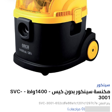
Item
1
سينكور
of
مكنسة سينكور بدون كيس - 1400واط - SVC-
1
3001
رمز المنتج:
SVC-3001-652cdfe88a1c1201c1297c7a
(0 مراجعات)