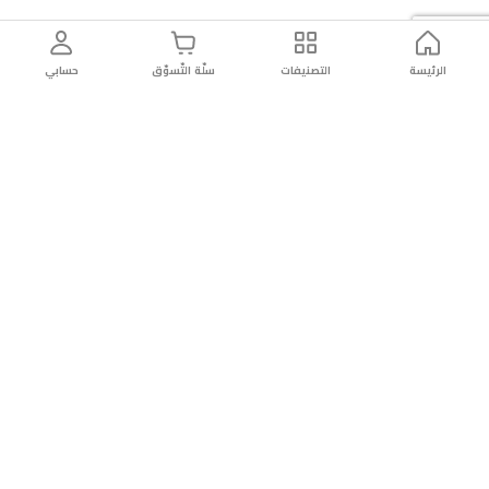
الرئيسة
التصنيفات
سلّة التّسوّق
حسابي
توصيل
سهولة إعادة
تسوق
دائماً
سريع
المنتج
بأمان
موثوقة
عن الريان
عن الريان