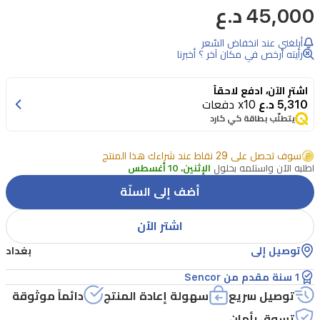
كاوية
45,000 د.ع
شعر
أبلغني عند انخفاض السّعر
بتقنية
رأيته أرخص في مكان آخر ؟ أخبرنا
التورمالين
والسيراميك
اشترِ الآن، ادفع لاحقاً
5,310 د.ع
x10 دفعات
توفر
يتطلّب بطاقة كي كارد
انسيابية
مثالية
سوف تحصل على 29 نقاط عند شراءك هذا المنتج
اطلبه الآن واستلمه بحلول
الإثنين، 10 أغسطس
للشعر.
أضف إلى السلّة
درجة
الحرارة
اشتر الآن
قابلة
توصيل إلى
بغداد
للتعديل
1 سنة مقدم من Sencor
من
توصيل سريع
سهولة إعادة المنتج
دائماً موثوقة
120
إلى
تسوق بأمان