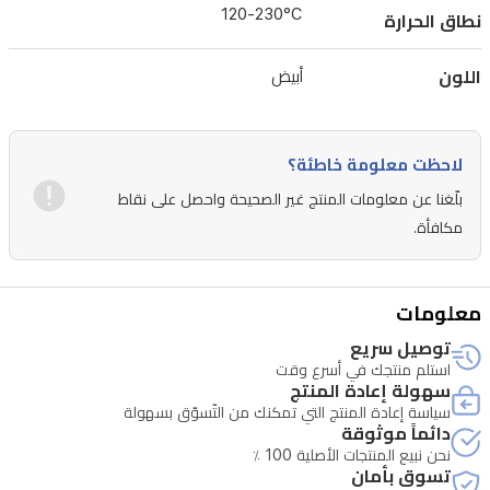
90×21
120-230°C
نطاق الحرارة
مم،
وسلك
اللون
أبيض
دوار
360°
لمنع
لاحظت معلومة خاطئة؟
التشابك.
بلّغنا عن معلومات المنتج غير الصحيحة واحصل على نقاط
القدرة
مكافأة.
35
واط.
معلومات
توصيل سريع
استلم منتجك في أسرع وقت
سهولة إعادة المنتج
سياسة إعادة المنتج التي تمكنك من التّسوّق بسهولة
دائماً موثوقة
نحن نبيع المنتجات الأصلية 100 ٪
تسوق بأمان