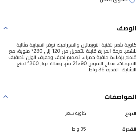
230°
مئوية،
مع
الوصف
مُنظم
بإضاءة
كاوية شعر بتقنية التورمالين والسيراميك توفر انسيابية مثالية
خلفية
للشعر. درجة الحرارة قابلة للتعديل من 120 إلى 230° مئوية، مع
مُنظم بإضاءة خلفية حمراء. تصميم نحيف وخفيف الوزن لتصفيف
حمراء.
التموجات، سطح التمويج 90×21 مم، وسلك دوار 360° لمنع
تصميم
التشابك. القدرة 35 واط.
نحيف
وخفيف
المواصفات
الوزن
لتصفيف
النوع
كاوية شعر
التموجات،
سطح
القدرة
35 واط
التمويج