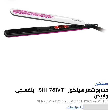
Item
1
سينكور
of
مسرح شعر سينكور - SHI-781VT - بنفسجي
1
وابيض
رمز المنتج:
SHI-781VT-652cdfe88a1c1201c1297c7a
(0 مراجعات)