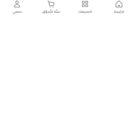
الرئيسة
التصنيفات
سلّة التّسوّق
حسابي
توصيل
سهولة إعادة
تسوق
دائماً
سريع
المنتج
بأمان
موثوقة
عن الريان
عن الريان
التّسوّق عبر الانترنت