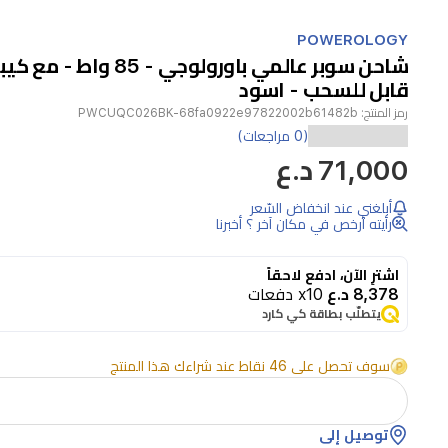
Item
1
POWEROLOGY
of
شاحن سوبر عالمي باورولوجي - 5
1
قابل للسحب - اسود
رمز المنتج:
PWCUQC026BK-68fa0922e97822002b61482b
(0 مراجعات)
طاقة
71,000 د.ع
التيار
أبلغني عند انخفاض السّعر
المتردد:
رأيته أرخص في مكان آخر ؟ أخبرنا
٨٥
واط
اشترِ الآن، ادفع لاحقاً
8,378 د.ع
x10 دفعات
يتطلّب بطاقة كي كارد
توصيل
سوف تحصل على 46 نقاط عند شراءك هذا المنتج
الطاقة
(PD):
٧٠
توصيل إلى