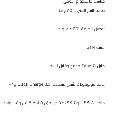
مناسب للاستخدام اليومي
طاقة التيار المتردد: ٨٥ واط
مدة
الشحن
السريع:
توصيل الطاقة (PD): ٧٠ واط
من
٠٪
تقنية GaN
إلى
٦٠٪
في
كابل Type-C مدمج وقابل للسحب
٣٥
دقيقة
يدعم بروتوكولات شحن متعددة: Quick Charge 3.0 و4+‎
جهد
منفذا USB-A وUSB-C: شحن حتى ٥ أجهزة في وقت واحد
التخفيض: