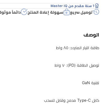
واط
1 سنة مقدم من Master IQ
توصيل سريع
سهولة إعادة المنتج
دائماً موثوق
تقنية
GaN
الوصف
كابل
طاقة التيار المتردد: ٨٥ واط
Type-
C
مدمج
توصيل الطاقة (PD): ٧٠ واط
وقابل
للسحب
تقنية GaN
يدعم
كابل Type-C مدمج وقابل للسحب
بروتوكولات