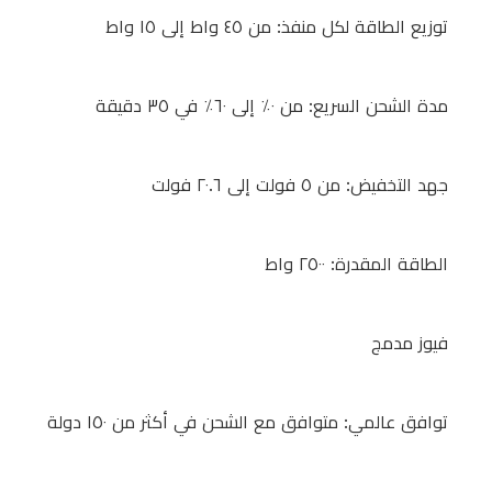
من
توزيع الطاقة لكل منفذ: من ٤٥ واط إلى ١٥ واط
٥
فولت
مدة الشحن السريع: من ٠٪ إلى ٦٠٪ في ٣٥ دقيقة
إلى
٢٠.٦
فولت
جهد التخفيض: من ٥ فولت إلى ٢٠.٦ فولت
الطاقة
الطاقة المقدرة: ٢٥٠٠ واط
المقدرة:
٢٥٠٠
فيوز مدمج
واط
توافق عالمي: متوافق مع الشحن في أكثر من ١٥٠ دولة
فيوز
مدمج