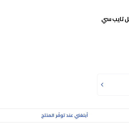
8 واط - مع كيبل تايب سي
أبلغني عند توفّر المنتج