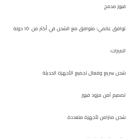
في
فيوز مدمج
وقت
واحد
توافق عالمي: متوافق مع الشحن في أكثر من ١٥٠ دولة
توزيع
الميزات:
الطاقة
لكل
منفذ:
شحن سريع وفعال لجميع الأجهزة الحديثة
من
٤٥
تصميم آمن مزود فيوز
واط
إلى
شحن متزامن لأجهزة متعددة
١٥
واط