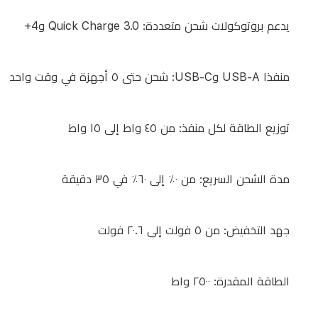
شحن
يدعم بروتوكولات شحن متعددة: Quick Charge 3.0 و4+‎
متعددة:
Quick
Charge
3.0
منفذا USB-A وUSB-C: شحن حتى ٥ أجهزة في وقت واحد
و4+‎
توزيع الطاقة لكل منفذ: من ٤٥ واط إلى ١٥ واط
منفذا
USB-
مدة الشحن السريع: من ٠٪ إلى ٦٠٪ في ٣٥ دقيقة
A
وUSB-
C:
جهد التخفيض: من ٥ فولت إلى ٢٠.٦ فولت
شحن
حتى
٥
الطاقة المقدرة: ٢٥٠٠ واط
أجهزة