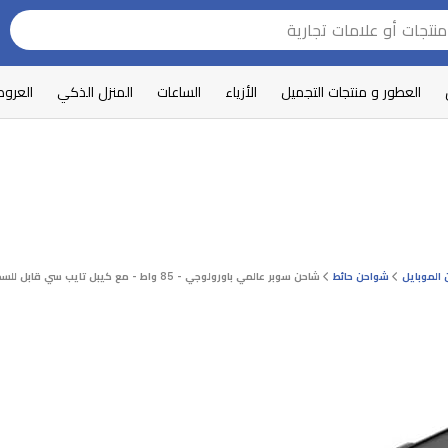
العطور و منتجات التجميل
الأزياء
الساعات
المنزل الذكي
العرو
الموبايل
شواحن حائط
شاحن سوبر عالمي باورولوجي - 85 واط - مع كيبل تايب سي قابل للسحب - اسود