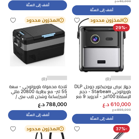
82,000 د.ع
أضف إلى السلّة
أضف إلى السلّة
المخزون محدود
المخزون محدود
-29%
(0)
(0)
جهاز عرض بروجيكتور جوجل DLP
ثلاجة محمولة باورولوجي - سعة
باورولوجي Starbeam - حجم
55 لتر- مع بطارية 20800 مللي
الإسقاط 100انج - أندرويد 9 مع
أمبير/ساعة وشحن تايب سي /
جوجل تي في - رمادي
الطاقة الشمسية - أسود
610,000 د.ع
788,000 د.ع
855,000 د.ع
أضف إلى السلّة
أضف إلى السلّة
-37%
المخزون محدود