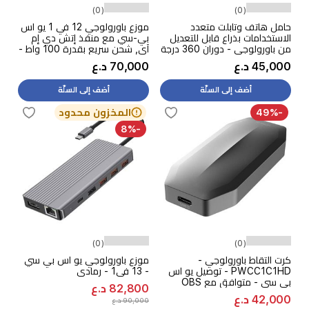
(0)
(0)
حامل هاتف وتابلت متعدد
موزع باورولوجي 12 في 1 يو اس
الاستخدامات بذراع قابل للتعديل
بي-سي مع منفذ إتش دي إم
من باورولوجي - دوران 360 درجة
آي, شحن سريع بقدرة 100 واط -
رمادي
45,000 د.ع
70,000 د.ع
أضف إلى السلّة
أضف إلى السلّة
-49%
المخزون محدود
-8%
(0)
(0)
كرت التقاط باورولوجي -
موزع باورولوجي يو اس بي سي
PWCC1C1HD - توصيل يو اس
- 13 في1 - رمادي
بي سي - متوافق مع OBS
82,800 د.ع
Studi / XSplit - اسود
42,000 د.ع
90,000 د.ع