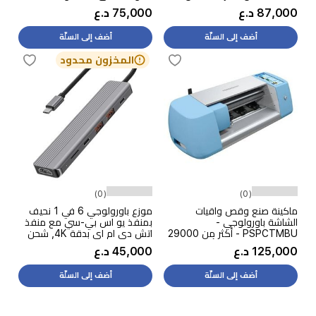
جداري - كابل شحن - حقيبة
87,000 د.ع
75,000 د.ع
صغيرة
أضف إلى السلّة
أضف إلى السلّة
المخزون محدود
(0)
(0)
ماكينة صنع وقص واقيات
موزع باورولوجي 6 في 1 نحيف
الشاشة باورولوجي -
بمنفذ يو اس بي-سي مع منفذ
PSPCTMBU - أكثر من 29000
اتش دي ام اي بدقة 4K, شحن
نوع جهاز +80 لغة - أزرق فاتح
سريع بقدرة 100 واط - رمادي
125,000 د.ع
45,000 د.ع
أضف إلى السلّة
أضف إلى السلّة