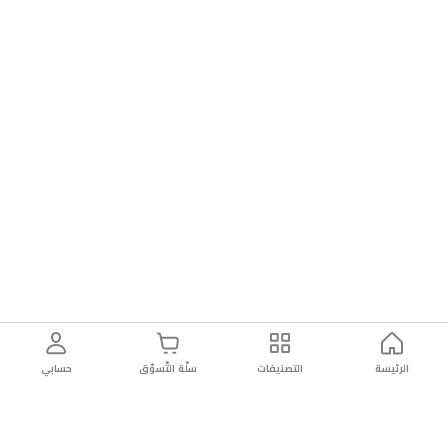
الرئيسة
التصنيفات
سلّة التّسوّق
حسابي