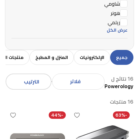
شاومي
هونر
ريلمي
عرض الكل
جميع
الإلكترونيات
المنزل و المطبخ
منتجات الاط
16 نتائج ل
فلاتر
الترتيب
Powerology
16 منتجات
-44%
-63%