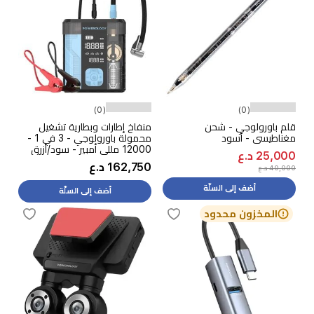
(0)
(0)
قلم باورولوجي - شحن
منفاخ إطارات وبطارية تشغيل
مغناطيسي - أسود
محمولة باورولوجي - 3 في 1 -
12000 مللي أمبير - سود/أزرق
25,000 د.ع
162,750 د.ع
40,000 د.ع
أضف إلى السلّة
أضف إلى السلّة
المخزون محدود