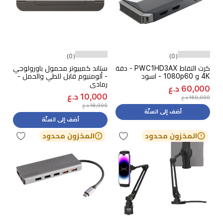
(0)
(0)
كرت التقاط PWC1HD3AX - دقة
ستاند كمبيوتر محمول باورولوجي
4K و 1080p60 - اسود
- ألومنيوم قابل للطي والحمل -
رمادي
60,000 د.ع
10,000 د.ع
160,000 د.ع
18,000 د.ع
أضف إلى السلّة
أضف إلى السلّة
المخزون محدود
المخزون محدود