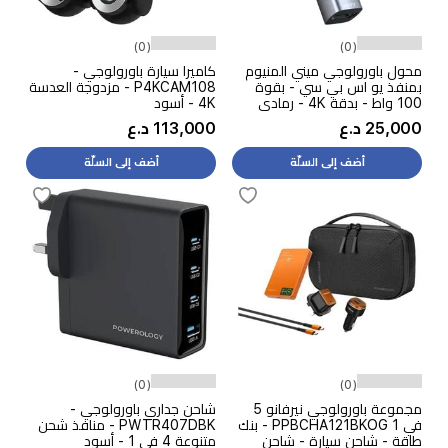
(0)
(0)
محول باورولوجي ميني المنيوم
كاميرا سيارة باورولوجي -
بمنفذ يو اس بي سي - بقوة
P4KCAM108 - مزدوجة العدسة
100 واط - بدقة 4K - رمادي
4K - أسود
25,000 د.ع
113,000 د.ع
أضف إلى السلّة
أضف إلى السلّة
(0)
(0)
مجموعة باورولوجي نيرفانو 5
شاحن جداري باورولوجي -
في 1 PPBCHA121BKOG - بنك
PWTR407DBK - منافذ شحن
طاقة - شاحن سيارة - شاحن
متنوعة 4 في 1 - أسود