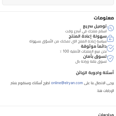
فولت/
٣
معلومات
أمبير،
توصيل سريع
١٢
استلم منتجك في أسرع وقت
سهولة إعادة المنتج
فولت/
سياسة إعادة المنتج التي تمكنك من التّسوّق بسهولة
٣
دائماً موثوقة
نحن نبيع المنتجات الأصلية 100 ٪
أمبير،
تسوق بأمان
١٥
تسوق بثقة وراحة بال
فولت/
أسئلة واجوبة الزبائن
٣
يرجى الاتصال بنا على
online@elryan.com
لطرح أسئلتك وسنقوم بنشر
أمبير
الإجابات هنا.
٢٠
فولت/
٣
مراجعات