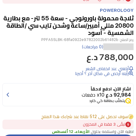
of
POWEROLOGY
4
ثلاجة محمولة باورولوجي - سعة 55 لتر- مع بطارية
20800 مللي أمبير/ساعة وشحن تايب سي /الطاقة
الشمسية - أسود
رمز المنتج:
PPFA55LBK-68fa0922e97822002b61482b
(0 مراجعات)
السعة:
788,000 د.ع
٥٥
أبلغني عند انخفاض السّعر
لترًا
رأيته أرخص في مكان آخر ؟ أخبرنا
اشترِ الآن، ادفع لاحقاً
البطارية:
92,984 د.ع
x10 دفعات
يتطلّب بطاقة كي كارد
٢٠٨٠٠
مللي
سوف تحصل على 512 نقاط عند شراءك هذا المنتج
أمبير/
تبقًى 3 فقط في المخزون
ساعة
اطلبه الآن واستلمه بحلول
الأربعاء، 12 أغسطس