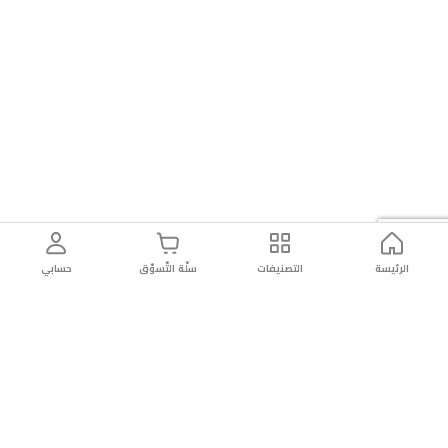
نطاق
التبريد:
من
٢٤
درجة
مئوية
إلى
-٢٢
الرئيسة
التصنيفات
سلّة التّسوّق
حسابي
درجة
مئوية
غاز
التبريد: