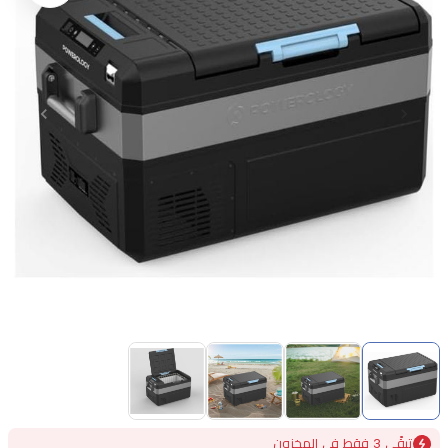
Item
1
of
4
Item
تبقًى 3 فقط في المخزون
1