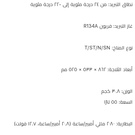
٣
نطاق التبريد: من ٢٤ درجة مئوية إلى -٢٢ درجة مئوية
أمبير،
٢٠
غاز التبريد: فريون R134A
فولت/
٣
أمبير،
نوع المناخ: T/ST/N/SN
PD
٦٠
واط
أبعاد الثلاجة: ٨٦٢ × ٥٣٣ × ٥٢٥ مم
(كحد
أقصى)
الوزن: ٣٠.٨ كجم
السعة: ٥٥ لترًا
جهد
دخل
البطارية: ٢٠٨٠٠ مللي أمبير/ساعة (٢٠.٨ أمبير/ساعة، ١٢.٧ فولت)
أندرسون: