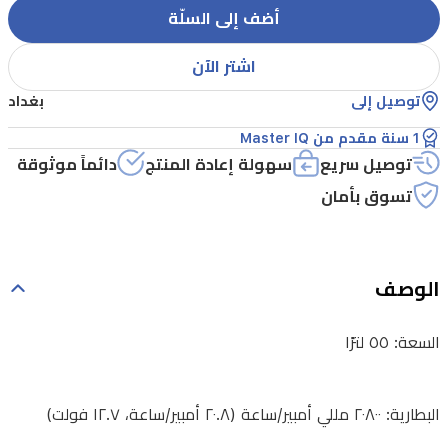
(٢٠.٨
أضف إلى السلّة
أمبير/
اشتر الآن
ساعة،
١٢.٧
توصيل إلى
بغداد
فولت)
1 سنة مقدم من Master IQ
توصيل سريع
سهولة إعادة المنتج
دائماً موثوقة
تسوق بأمان
الطاقة
المقدرة:
٦٠
الوصف
واط
السعة: ٥٥ لترًا
مدخل
التيار
البطارية: ٢٠٨٠٠ مللي أمبير/ساعة (٢٠.٨ أمبير/ساعة، ١٢.٧ فولت)
المتردد: