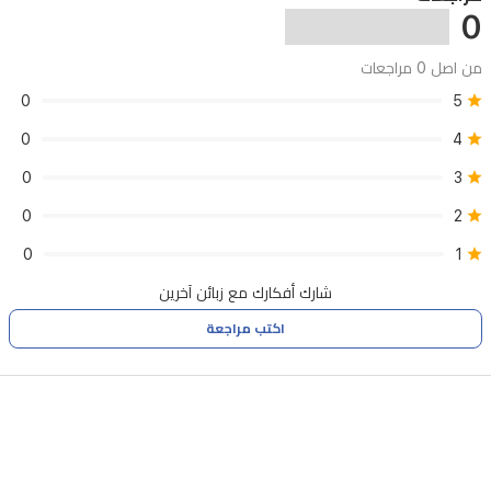
أمبير،
0
قدرة
تفريغ
من اصل 0 مراجعات
٦٠
0
5
واط
0
4
(كحد
0
3
أقصى)
0
2
0
1
جهد
شارك أفكارك مع زبائن آخرين
تشغيل
اكتب مراجعة
أندرسون:
٩.٠
فولت
~
١٢.٦