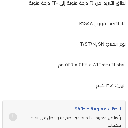
أمبير،
نطاق التبريد: من ٢٤ درجة مئوية إلى -٢٢ درجة مئوية
QC
3.0
١٨
غاز التبريد: فريون R134A
واط
(كحد
نوع المناخ: T/ST/N/SN
أقصى)
أبعاد الثلاجة: ٨٦٢ × ٥٣٣ × ٥٢٥ مم
مخرج
النوع
الوزن: ٣٠.٨ كجم
C:
٥
فولت/
لاحظت معلومة خاطئة؟
٣
بلّغنا عن معلومات المنتج غير الصحيحة واحصل على نقاط
أمبير،
مكافأة.
٩