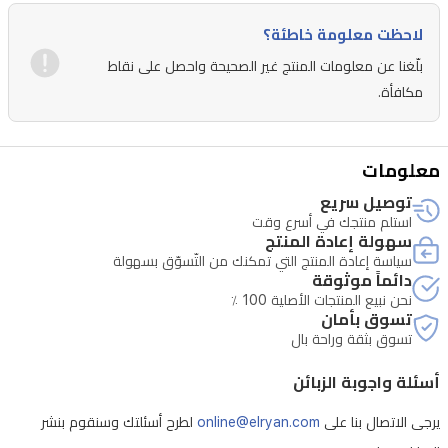
F1.6،
لاحظت معلومة خاطئة؟
108.7
بلّغنا عن معلومات المنتج غير الصحيحة واحصل على نقاط
درجةمعدل
مكافأة.
الإطارات:
20
إطارًا
معلومات
في
توصيل سريع
الثانيةمصابيح
استلم منتجك في أسرع وقت
سهولة إعادة المنتج
الأشعة
سياسة إعادة المنتج التي تمكنك من التّسوّق بسهولة
تحت
دائماً موثوقة
نحن نبيع المنتجات الأصلية 100 ٪
الحمراء:
تسوق بأمان
4
تسوق بثقة وراحة بال
×
850
أسئلة واجوبة الزبائن
نانومترمصابيح
الضوء
يرجى الاتصال بنا على
online@elryan.com
لطرح أسئلتك وسنقوم بنشر