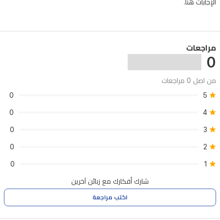
الأبيض:
الإجابات هنا.
12الصوت:
ميكروفون
ومكبر
مراجعات
0
صوت
مدمجاننوع
من اصل 0 مراجعات
التنبيه:
0
5
كشف
0
4
الحركةمدى
0
3
الأشعة
0
2
تحت
الحمراء:
0
1
3
شارك أفكارك مع زبائن آخرين
-
9
اكتب مراجعة
أمتار