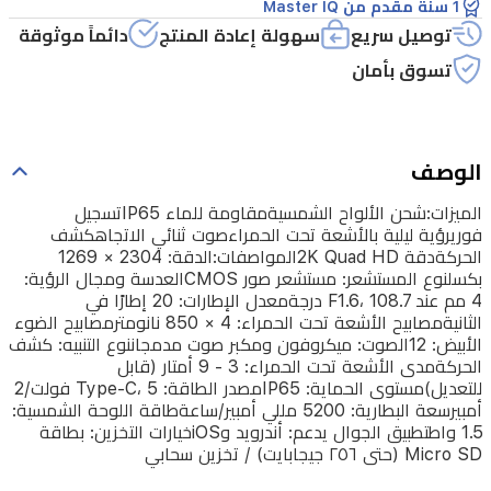
1 سنة مقدم من Master IQ
الحركةدقة
توصيل سريع
سهولة إعادة المنتج
دائماً موثوقة
2K
تسوق بأمان
Quad
HDالمواصفات:الدقة:
2304
×
الوصف
1269
بكسلنوع
الميزات:شحن الألواح الشمسيةمقاومة للماء IP65تسجيل
المستشعر:
فوريرؤية ليلية بالأشعة تحت الحمراءصوت ثنائي الاتجاهكشف
الحركةدقة 2K Quad HDالمواصفات:الدقة: 2304 × 1269
مستشعر
بكسلنوع المستشعر: مستشعر صور CMOSالعدسة ومجال الرؤية:
صور
4 مم عند F1.6، 108.7 درجةمعدل الإطارات: 20 إطارًا في
الثانيةمصابيح الأشعة تحت الحمراء: 4 × 850 نانومترمصابيح الضوء
CMOSالعدسة
الأبيض: 12الصوت: ميكروفون ومكبر صوت مدمجاننوع التنبيه: كشف
ومجال
الحركةمدى الأشعة تحت الحمراء: 3 - 9 أمتار (قابل
للتعديل)مستوى الحماية: IP65مصدر الطاقة: Type-C، 5 فولت/2
الرؤية:
أمبيرسعة البطارية: 5200 مللي أمبير/ساعةطاقة اللوحة الشمسية:
4
1.5 واطتطبيق الجوال يدعم: أندرويد وiOSخيارات التخزين: بطاقة
مم
Micro SD (حتى ٢٥٦ جيجابايت) / تخزين سحابي
عند