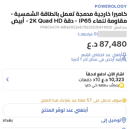
Item
1
POWEROLOGY
of
كاميرا خارجية مدمجة تعمل بالطاقة الشمسية -
4
مقاومة للماء IP65 - دقة 2K Quad HD - أبيض
رمز المنتج:
PPBCHA74-68fa0922e97822002b61482b
الميزات:شحن
(0 مراجعات)
87,480 د.ع
الألواح
الشمسيةمقاومة
أبلغني عند انخفاض السّعر
للماء
رأيته أرخص في مكان آخر ؟ أخبرنا
IP65تسجيل
اشترِ الآن، ادفع لاحقاً
فوريرؤية
10,323 د.ع
x10 دفعات
ليلية
يتطلّب بطاقة كي كارد
بالأشعة
سوف تحصل على 57 نقاط عند شراءك هذا المنتج
تحت
أبلغني عند توفّر المنتج
الحمراءصوت
ثنائي
توصيل إلى
بغداد
الاتجاهكشف