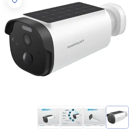
Item
1
of
4