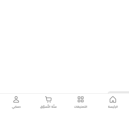
1.5
واطتطبيق
الجوال
يدعم:
أندرويد
وiOSخيارات
التخزين:
بطاقة
Micro
SD
(حتى
٢٥٦
جيجابايت)
الرئيسة
التصنيفات
سلّة التّسوّق
حسابي
/
تخزين
سحابي