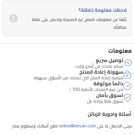
حتى
مسافة
لاحظت معلومة خاطئة؟
10
بلّغنا عن معلومات المنتج غير الصحيحة واحصل على نقاط
أمتار.
مكافأة.
ميكروفون
مدمج
معلومات
للمكالمات
دون
توصيل سريع
استلم منتجك في أسرع وقت
استخدام
سهولة إعادة المنتج
اليدين،
سياسة إعادة المنتج التي تمكنك من التّسوّق بسهولة
دائماً موثوقة
وشاشة
نحن نبيع المنتجات الأصلية 100 ٪
تسوق بأمان
ملونة
تسوق بثقة وراحة بال
بقياس
1.77
أسئلة واجوبة الزبائن
بوصة
يرجى الاتصال بنا على
online@elryan.com
لطرح أسئلتك وسنقوم بنشر
لتسهيل