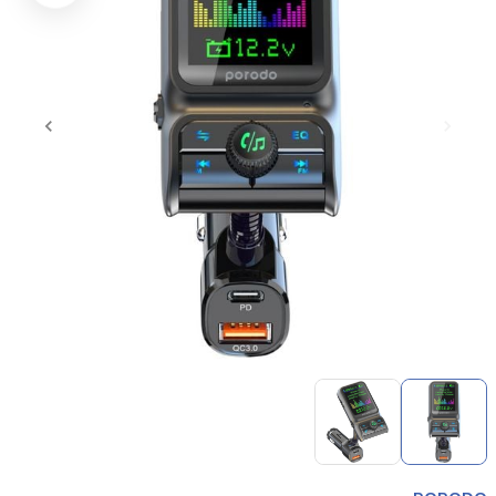
Item
1
of
2
Item
1