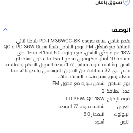
تسوق بأمان
الشاحن
شحنًا
سريعًا
الوصف
PD
36W
يقدم شاحن سيارة بورودو PD-FM36WCC-BK شاحنًا ثنائي
و
المنافذ مع مُشغّل FM. يوفر الشاحن شحنًا سريعًا PD 36W و QC
QC
18W عبر منفذَي الشحن، مع بلوتوث 5.0 لابقائك متصلاً حتى
18W
مسافة 10 أمتار. ميكروفون مدمج للمكالمات دون استخدام
اليدين، وشاشة ملونة بقياس 1.77 بوصة لتسهيل التحكم والملاحة.
عبر
يدعم حتى 32 جيجابايت من التخزين للموسيقى والصوتيات، مما
منفذَي
يجعله رفيق سفر متعدد الاستخدامات.
الشحن،
نوع الشاحن
شاحن سيارة مع محول FM
عدد المنافذ
2
مع
قوة الإخراج
PD 36W، QC 18W
بلوتوث
العرض
شاشة ملونة 1.77 بوصة
5.0
البلوتوث
الإصدار 5.0
لابقائك
اللون
أسود
متصلاً