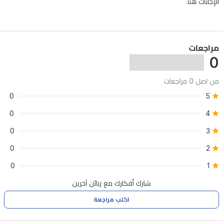
الإجابات هنا.
التحكم
والملاحة.
يدعم
مراجعات
حتى
0
32
جيجابايت
من اصل 0 مراجعات
من
0
5
التخزين
0
4
للموسيقى
0
3
والصوتيات،
0
2
مما
يجعله
0
1
رفيق
شارك أفكارك مع زبائن آخرين
سفر
اكتب مراجعة
متعدد