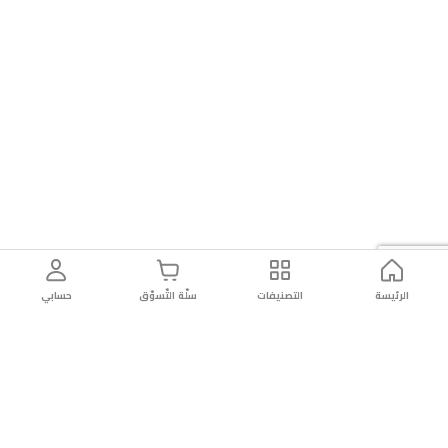
الرئيسة
التصنيفات
سلّة التّسوّق
حسابي