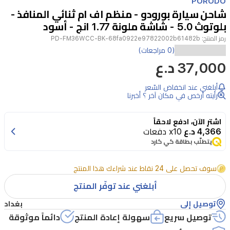
PORODO
of
شاحن سيارة بورودو - منظم اف ام ثنائي المنافذ -
2
بلوتوث 5.0 - شاشة ملونة 1.77 انج - أسود
رمز المنتج:
PD-FM36WCC-BK-68fa0922e97822002b61482b
يقدم
(0 مراجعات)
37,000 د.ع
شاحن
سيارة
أبلغني عند انخفاض السّعر
بورودو
رأيته أرخص في مكان آخر ؟ أخبرنا
PD-
FM36WCC-
اشترِ الآن، ادفع لاحقاً
BK
4,366 د.ع
x10 دفعات
شاحنًا
يتطلّب بطاقة كي كارد
ثنائي
سوف تحصل على 24 نقاط عند شراءك هذا المنتج
المنافذ
أبلغني عند توفّر المنتج
مع
مُشغّل
توصيل إلى
بغداد
FM.
توصيل سريع
سهولة إعادة المنتج
دائماً موثوقة
يوفر